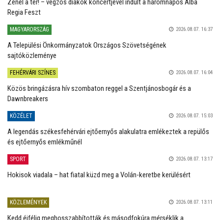
Zenél a tér! – végzős diákok koncertjével indult a háromnapos Alba
Regia Feszt
MAGYARORSZÁG
2026.08.07. 16:37
A Települési Önkormányzatok Országos Szövetségének
sajtóközleménye
FEHÉRVÁRI SZÍNES
2026.08.07. 16:04
Közös bringázásra hív szombaton reggel a Szentjánosbogár és a
Dawnbreakers
KÖZÉLET
2026.08.07. 15:03
A legendás székesfehérvári ejtőernyős alakulatra emlékeztek a repülős
és ejtőernyős emlékműnél
SPORT
2026.08.07. 13:17
Hokisok viadala – hat fiatal küzd meg a Volán-keretbe kerülésért
KÖZLEMÉNYEK
2026.08.07. 13:11
Kedd éjfélig meghosszabbították és másodfokúra mérséklik a