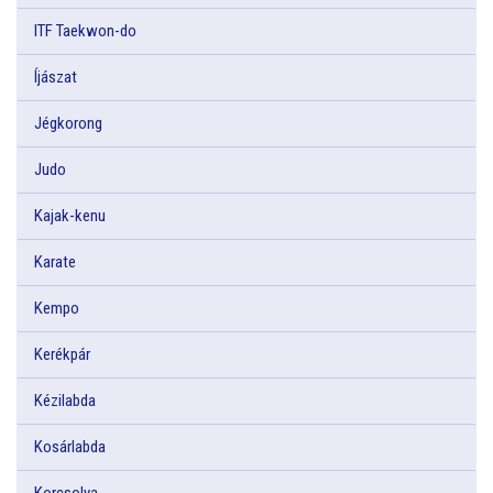
ITF Taekwon-do
Íjászat
Jégkorong
Judo
Kajak-kenu
Karate
Kempo
Kerékpár
Kézilabda
Kosárlabda
Korcsolya