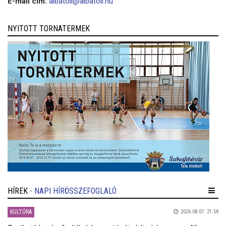
E-mail cím:
albatoll@albatoll.hu
NYITOTT TORNATERMEK
HÍREK
- NAPI HÍRÖSSZEFOGLALÓ
KULTÚRA
2026.08.07. 21:58