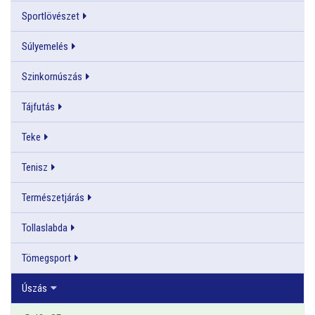
Sportlövészet
Súlyemelés
Szinkornúszás
Tájfutás
Teke
Tenisz
Természetjárás
Tollaslabda
Tömegsport
Úszás