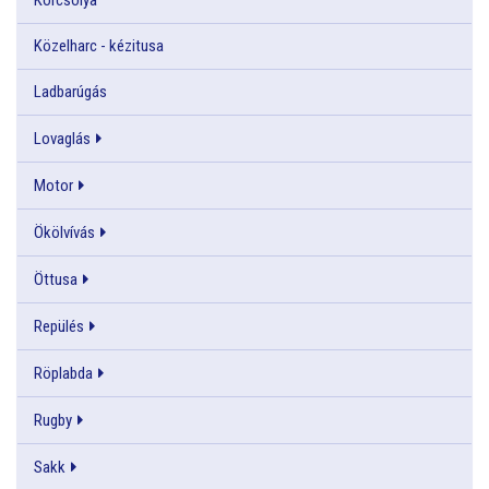
Közelharc - kézitusa
Ladbarúgás
Lovaglás
Motor
Ökölvívás
Öttusa
Repülés
Röplabda
Rugby
Sakk