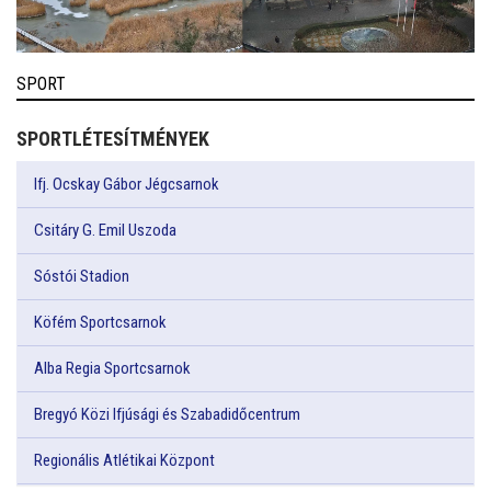
SPORT
SPORTLÉTESÍTMÉNYEK
Ifj. Ocskay Gábor Jégcsarnok
Csitáry G. Emil Uszoda
Sóstói Stadion
Köfém Sportcsarnok
Alba Regia Sportcsarnok
Bregyó Közi Ifjúsági és Szabadidőcentrum
Regionális Atlétikai Központ