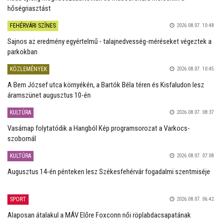
hőségriasztást
FEHÉRVÁRI SZÍNES
2026.08.07. 10:48
Sajnos az eredmény egyértelmű - talajnedvesség-méréseket végeztek a
parkokban
KÖZLEMÉNYEK
2026.08.07. 10:45
A Bem József utca környékén, a Bartók Béla téren és Kisfaludon lesz
áramszünet augusztus 10-én
KULTÚRA
2026.08.07. 08:37
Vasárnap folytatódik a Hangból Kép programsorozat a Varkocs-
szobornál
KULTÚRA
2026.08.07. 07:08
Augusztus 14-én pénteken lesz Székesfehérvár fogadalmi szentmiséje
SPORT
2026.08.07. 06:42
Alaposan átalakul a MÁV Előre Foxconn női röplabdacsapatának