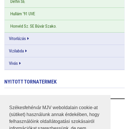
Delfin SE
Hullám '91 UVE
Honvéd Sz. SE Búvár Szako.
Vitorlázás
Vizilabda
Vívás
NYITOTT TORNATERMEK
RSS
Székesfehérvár MJV weboldalain cookie-at
(sütiket) használunk annak érdekében, hogy
A HONLAP 2017.03.31-I ÁLLAPOTA
felhasználóink oldallátogatási szokásairól
információkat szerezhessünk, de nem