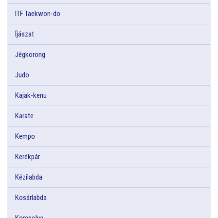
ITF Taekwon-do
Íjászat
Jégkorong
Judo
Kajak-kenu
Karate
Kempo
Kerékpár
Kézilabda
Kosárlabda
Korcsolya