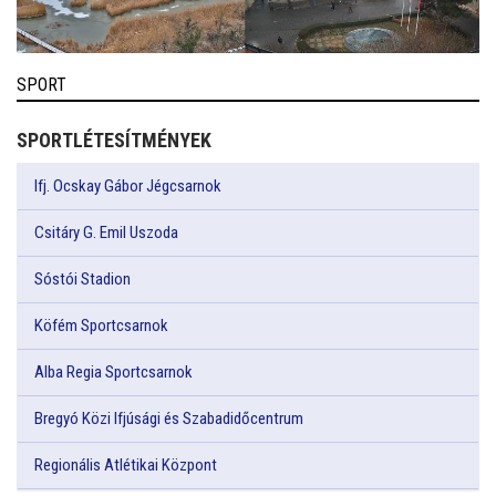
SPORT
SPORTLÉTESÍTMÉNYEK
Ifj. Ocskay Gábor Jégcsarnok
Csitáry G. Emil Uszoda
Sóstói Stadion
Köfém Sportcsarnok
Alba Regia Sportcsarnok
Bregyó Közi Ifjúsági és Szabadidőcentrum
Regionális Atlétikai Központ