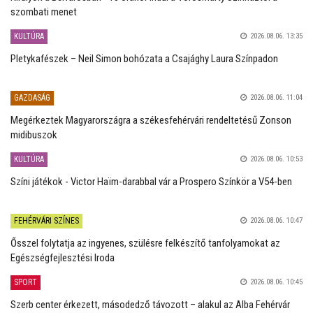
szombati menet
KULTÚRA
2026.08.06. 13:35
Pletykafészek – Neil Simon bohózata a Csajághy Laura Színpadon
GAZDASÁG
2026.08.06. 11:04
Megérkeztek Magyarországra a székesfehérvári rendeltetésű Zonson
midibuszok
KULTÚRA
2026.08.06. 10:53
Színi játékok - Victor Haïm-darabbal vár a Prospero Színkör a V54-ben
FEHÉRVÁRI SZÍNES
2026.08.06. 10:47
Ősszel folytatja az ingyenes, szülésre felkészítő tanfolyamokat az
Egészségfejlesztési Iroda
SPORT
2026.08.06. 10:45
Szerb center érkezett, másodedző távozott – alakul az Alba Fehérvár