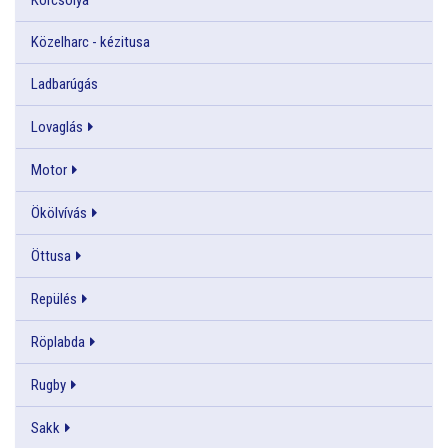
Közelharc - kézitusa
Ladbarúgás
Lovaglás
Motor
Ökölvívás
Öttusa
Repülés
Röplabda
Rugby
Sakk