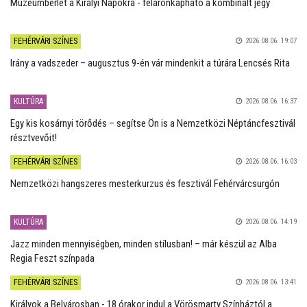
Múzeumbérlet a Királyi Napokra - féláronkapható a kombinált jegy
FEHÉRVÁRI SZÍNES
2026.08.06. 19:07
Irány a vadszeder – augusztus 9-én vár mindenkit a túrára Lencsés Rita
KULTÚRA
2026.08.06. 16:37
Egy kis kosárnyi törődés – segítse Ön is a Nemzetközi Néptáncfesztivál
résztvevőit!
FEHÉRVÁRI SZÍNES
2026.08.06. 16:03
Nemzetközi hangszeres mesterkurzus és fesztivál Fehérvárcsurgón
KULTÚRA
2026.08.06. 14:19
Jazz minden mennyiségben, minden stílusban! – már készül az Alba
Regia Feszt színpada
FEHÉRVÁRI SZÍNES
2026.08.06. 13:41
Királyok a Belvárosban - 18 órakor indul a Vörösmarty Színháztól a