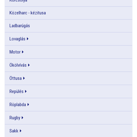
Közelharc - kézitusa
Ladbarúgás
Lovaglás
Motor
Ökölvívás
Öttusa
Repülés
Röplabda
Rugby
Sakk