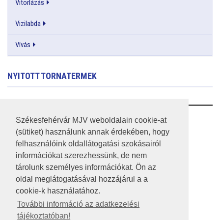
Vitorlázás
Vizilabda
Vívás
NYITOTT TORNATERMEK
RSS
Székesfehérvár MJV weboldalain cookie-at
(sütiket) használunk annak érdekében, hogy
A HONLAP 2017.03.31-I ÁLLAPOTA
felhasználóink oldallátogatási szokásairól
információkat szerezhessünk, de nem
JOGI NYILATKOZAT
tárolunk személyes információkat. Ön az
IMPRESSZUM
oldal meglátogatásával hozzájárul a a
cookie-k használatához.
MÉDIAAJÁNLAT
További információ az adatkezelési
tájékoztatóban!
KÖZÉRDEKŰ ADATOK