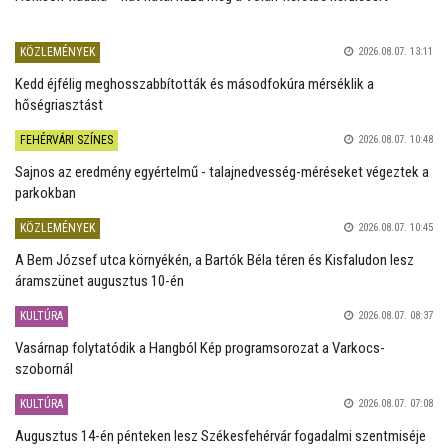
KÖZLEMÉNYEK
2026.08.07. 13:11
Kedd éjfélig meghosszabbították és másodfokúra mérséklik a
hőségriasztást
FEHÉRVÁRI SZÍNES
2026.08.07. 10:48
Sajnos az eredmény egyértelmű - talajnedvesség-méréseket végeztek a
parkokban
KÖZLEMÉNYEK
2026.08.07. 10:45
A Bem József utca környékén, a Bartók Béla téren és Kisfaludon lesz
áramszünet augusztus 10-én
KULTÚRA
2026.08.07. 08:37
Vasárnap folytatódik a Hangból Kép programsorozat a Varkocs-
szobornál
KULTÚRA
2026.08.07. 07:08
Augusztus 14-én pénteken lesz Székesfehérvár fogadalmi szentmiséje