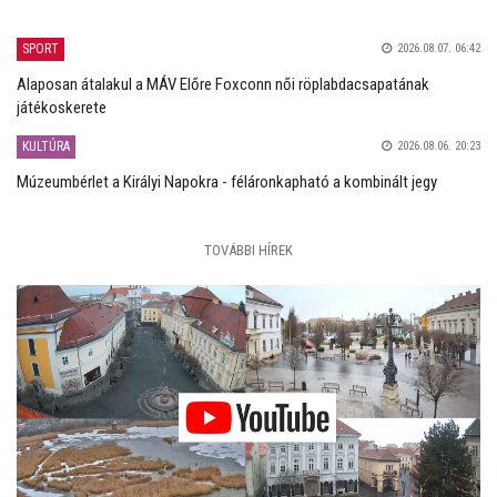
SPORT
2026.08.07. 06:42
Alaposan átalakul a MÁV Előre Foxconn női röplabdacsapatának
játékoskerete
KULTÚRA
2026.08.06. 20:23
Múzeumbérlet a Királyi Napokra - féláronkapható a kombinált jegy
TOVÁBBI HÍREK