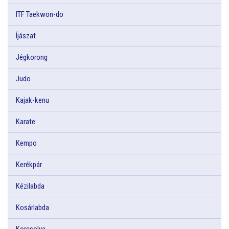
ITF Taekwon-do
Íjászat
Jégkorong
Judo
Kajak-kenu
Karate
Kempo
Kerékpár
Kézilabda
Kosárlabda
Korcsolya