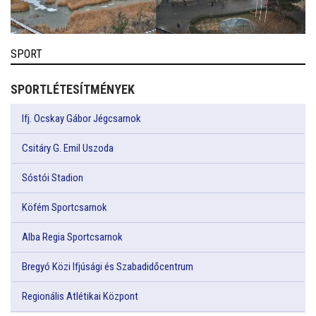
SPORT
SPORTLÉTESÍTMÉNYEK
Ifj. Ocskay Gábor Jégcsarnok
Csitáry G. Emil Uszoda
Sóstói Stadion
Köfém Sportcsarnok
Alba Regia Sportcsarnok
Bregyó Közi Ifjúsági és Szabadidőcentrum
Regionális Atlétikai Központ