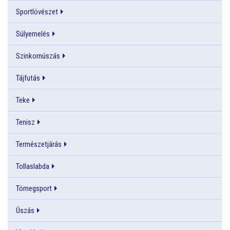
Sportlövészet
Súlyemelés
Szinkornúszás
Tájfutás
Teke
Tenisz
Természetjárás
Tollaslabda
Tömegsport
Úszás