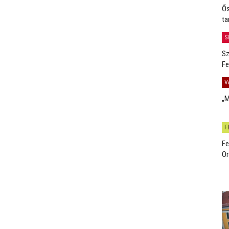
Ős
ta
S
Sz
Fe
V
„M
F
Fe
Or