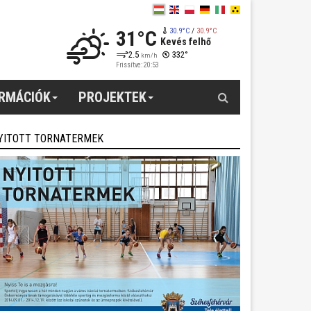
31°C
30.9°C
/
30.9°C
Kevés felhő
2.5
332°
km/h
Frissítve: 20:53
Keresés
ORMÁCIÓK
PROJEKTEK
YITOTT TORNATERMEK