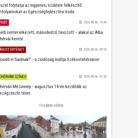
szel folytatja az ingyenes, szülésre felkészítő
nfolyamokat az Egészségfejlesztési Iroda
PORT
2026.08.06. 10:45
erb center érkezett, másodedző távozott – alakul az Alba
hérvár kerete
ÁROSTÖRTÉNET
2026.08.06. 09:52
ondd el fiaidnak!” - a zsidóság múltja Székesfehérváron
EHÉRVÁRI SZÍNES
2026.08.06. 07:03
hérvári Mézünnep - augusztus 14-én kezdődik az
szágzászló téren
TOVÁBBI HÍREK