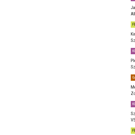
Ja
Al
F
Ki
Sz
K
Pl
Sz
G
Me
Zo
K
Sz
V5
F