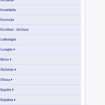
Kézilabda
Kosárlabda
Korcsolya
Közelharc - kézitusa
Ladbarúgás
Lovaglás
Motor
Ökölvívás
Öttusa
Repülés
Röplabda