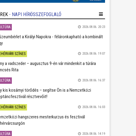
ÍREK
- NAPI HÍRÖSSZEFOGLALÓ
ULTÚRA
2026.08.06. 20:23
zeumbérlet a Királyi Napokra - féláronkapható a kombinált
gy
EHÉRVÁRI SZÍNES
2026.08.06. 19:07
ány a vadszeder – augusztus 9-én vár mindenkit a túrára
ncsés Rita
ULTÚRA
2026.08.06. 16:37
y kis kosárnyi törődés – segítse Ön is a Nemzetközi
ptáncfesztivál résztvevőit!
EHÉRVÁRI SZÍNES
2026.08.06. 16:03
mzetközi hangszeres mesterkurzus és fesztivál
hérvárcsurgón
ULTÚRA
2026.08.06. 14:19