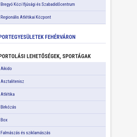
Bregyó Közi Ifjúsági és Szabadidőcentrum
Regionális Atlétikai Központ
PORTEGYESÜLETEK FEHÉRVÁRON
PORTOLÁSI LEHETŐSÉGEK, SPORTÁGAK
Aikido
Asztalitenisz
Atlétika
Birkózás
Box
Falmászás és sziklamászás