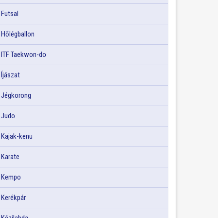
Futsal
Hőlégballon
ITF Taekwon-do
Íjászat
Jégkorong
Judo
Kajak-kenu
Karate
Kempo
Kerékpár