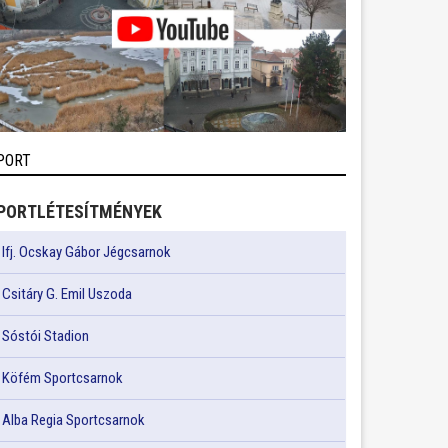
PORT
PORTLÉTESÍTMÉNYEK
Ifj. Ocskay Gábor Jégcsarnok
Csitáry G. Emil Uszoda
Sóstói Stadion
Köfém Sportcsarnok
Alba Regia Sportcsarnok