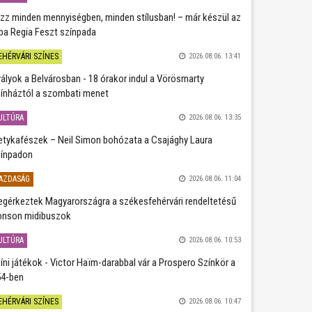
zz minden mennyiségben, minden stílusban! – már készül az
ba Regia Feszt színpada
EHÉRVÁRI SZÍNES
2026.08.06. 13:41
rályok a Belvárosban - 18 órakor indul a Vörösmarty
ínháztól a szombati menet
ULTÚRA
2026.08.06. 13:35
etykafészek – Neil Simon bohózata a Csajághy Laura
ínpadon
AZDASÁG
2026.08.06. 11:04
gérkeztek Magyarországra a székesfehérvári rendeltetésű
nson midibuszok
ULTÚRA
2026.08.06. 10:53
íni játékok - Victor Haïm-darabbal vár a Prospero Színkör a
4-ben
EHÉRVÁRI SZÍNES
2026.08.06. 10:47