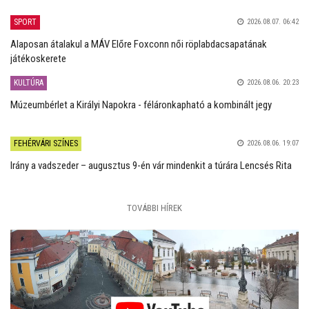
SPORT
2026.08.07. 06:42
Alaposan átalakul a MÁV Előre Foxconn női röplabdacsapatának
játékoskerete
KULTÚRA
2026.08.06. 20:23
Múzeumbérlet a Királyi Napokra - féláronkapható a kombinált jegy
FEHÉRVÁRI SZÍNES
2026.08.06. 19:07
Irány a vadszeder – augusztus 9-én vár mindenkit a túrára Lencsés Rita
TOVÁBBI HÍREK