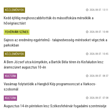
KÖZLEMÉNYEK
2026.08.07. 13:11
Kedd éjfélig meghosszabbították és másodfokúra mérséklik a
hőségriasztást
FEHÉRVÁRI SZÍNES
2026.08.07. 10:48
Sajnos az eredmény egyértelmű - talajnedvesség-méréseket végeztek a
parkokban
KÖZLEMÉNYEK
2026.08.07. 10:45
A Bem József utca környékén, a Bartók Béla téren és Kisfaludon lesz
áramszünet augusztus 10-én
KULTÚRA
2026.08.07. 08:37
Vasárnap folytatódik a Hangból Kép programsorozat a Varkocs-
szobornál
KULTÚRA
2026.08.07. 07:08
Augusztus 14-én pénteken lesz Székesfehérvár fogadalmi szentmiséje