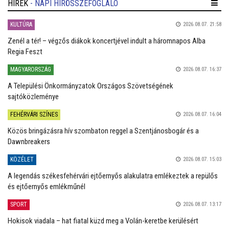
HÍREK
- NAPI HÍRÖSSZEFOGLALÓ
KULTÚRA
2026.08.07. 21:58
Zenél a tér! – végzős diákok koncertjével indult a háromnapos Alba
Regia Feszt
MAGYARORSZÁG
2026.08.07. 16:37
A Települési Önkormányzatok Országos Szövetségének
sajtóközleménye
FEHÉRVÁRI SZÍNES
2026.08.07. 16:04
Közös bringázásra hív szombaton reggel a Szentjánosbogár és a
Dawnbreakers
KÖZÉLET
2026.08.07. 15:03
A legendás székesfehérvári ejtőernyős alakulatra emlékeztek a repülős
és ejtőernyős emlékműnél
SPORT
2026.08.07. 13:17
Hokisok viadala – hat fiatal küzd meg a Volán-keretbe kerülésért