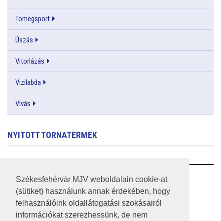
Tömegsport
Úszás
Vitorlázás
Vizilabda
Vívás
NYITOTT TORNATERMEK
RSS
Székesfehérvár MJV weboldalain cookie-at
(sütiket) használunk annak érdekében, hogy
A HONLAP 2017.03.31-I ÁLLAPOTA
felhasználóink oldallátogatási szokásairól
információkat szerezhessünk, de nem
JOGI NYILATKOZAT