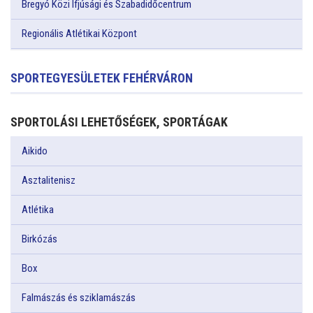
Bregyó Közi Ifjúsági és Szabadidőcentrum
Regionális Atlétikai Központ
SPORTEGYESÜLETEK FEHÉRVÁRON
SPORTOLÁSI LEHETŐSÉGEK, SPORTÁGAK
Aikido
Asztalitenisz
Atlétika
Birkózás
Box
Falmászás és sziklamászás