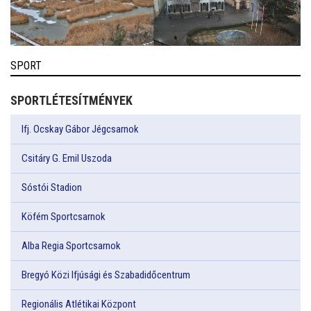
SPORT
SPORTLÉTESÍTMÉNYEK
Ifj. Ocskay Gábor Jégcsarnok
Csitáry G. Emil Uszoda
Sóstói Stadion
Köfém Sportcsarnok
Alba Regia Sportcsarnok
Bregyó Közi Ifjúsági és Szabadidőcentrum
Regionális Atlétikai Központ