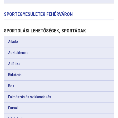
SPORTEGYESÜLETEK FEHÉRVÁRON
SPORTOLÁSI LEHETŐSÉGEK, SPORTÁGAK
Aikido
Asztalitenisz
Atlétika
Birkózás
Box
Falmászás és sziklamászás
Futsal