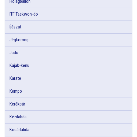
Hőlégballon
ITF Taekwon-do
Íjászat
Jégkorong
Judo
Kajak-kenu
Karate
Kempo
Kerékpár
Kézilabda
Kosárlabda