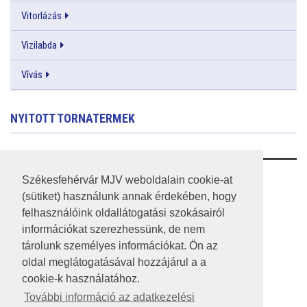
Vitorlázás
Vizilabda
Vívás
NYITOTT TORNATERMEK
RSS
Székesfehérvár MJV weboldalain cookie-at
(sütiket) használunk annak érdekében, hogy
A HONLAP 2017.03.31-I ÁLLAPOTA
felhasználóink oldallátogatási szokásairól
információkat szerezhessünk, de nem
JOGI NYILATKOZAT
tárolunk személyes információkat. Ön az
IMPRESSZUM
oldal meglátogatásával hozzájárul a a
cookie-k használatához.
MÉDIAAJÁNLAT
További információ az adatkezelési