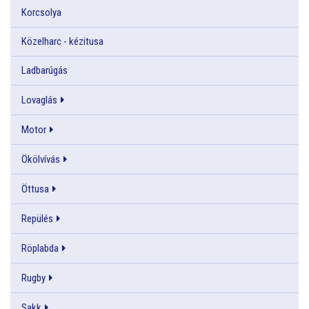
Korcsolya
Közelharc - kézitusa
Ladbarúgás
Lovaglás
Motor
Ökölvívás
Öttusa
Repülés
Röplabda
Rugby
Sakk