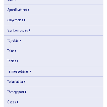
Sportlövészet
Súlyemelés
Szinkornúszás
Tájfutás
Teke
Tenisz
Természetjárás
Tollaslabda
Tömegsport
Úszás