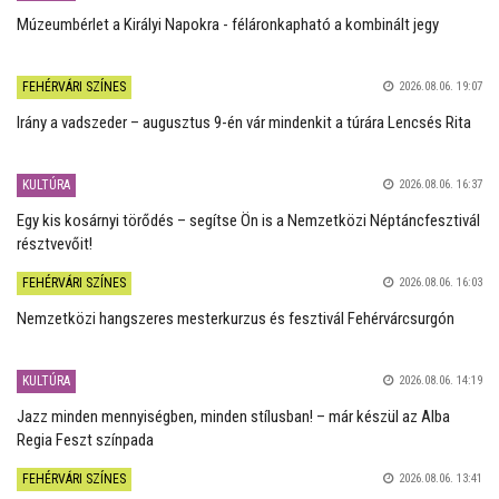
Múzeumbérlet a Királyi Napokra - féláronkapható a kombinált jegy
FEHÉRVÁRI SZÍNES
2026.08.06. 19:07
Irány a vadszeder – augusztus 9-én vár mindenkit a túrára Lencsés Rita
KULTÚRA
2026.08.06. 16:37
Egy kis kosárnyi törődés – segítse Ön is a Nemzetközi Néptáncfesztivál
résztvevőit!
FEHÉRVÁRI SZÍNES
2026.08.06. 16:03
Nemzetközi hangszeres mesterkurzus és fesztivál Fehérvárcsurgón
KULTÚRA
2026.08.06. 14:19
Jazz minden mennyiségben, minden stílusban! – már készül az Alba
Regia Feszt színpada
FEHÉRVÁRI SZÍNES
2026.08.06. 13:41