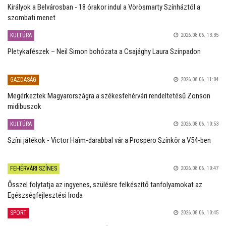
Királyok a Belvárosban - 18 órakor indul a Vörösmarty Színháztól a
szombati menet
KULTÚRA
2026.08.06. 13:35
Pletykafészek – Neil Simon bohózata a Csajághy Laura Színpadon
GAZDASÁG
2026.08.06. 11:04
Megérkeztek Magyarországra a székesfehérvári rendeltetésű Zonson
midibuszok
KULTÚRA
2026.08.06. 10:53
Színi játékok - Victor Haïm-darabbal vár a Prospero Színkör a V54-ben
FEHÉRVÁRI SZÍNES
2026.08.06. 10:47
Ősszel folytatja az ingyenes, szülésre felkészítő tanfolyamokat az
Egészségfejlesztési Iroda
SPORT
2026.08.06. 10:45