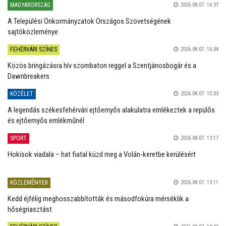
MAGYARORSZÁG
2026.08.07. 16:37
A Települési Önkormányzatok Országos Szövetségének
sajtóközleménye
FEHÉRVÁRI SZÍNES
2026.08.07. 16:04
Közös bringázásra hív szombaton reggel a Szentjánosbogár és a
Dawnbreakers
KÖZÉLET
2026.08.07. 15:03
A legendás székesfehérvári ejtőernyős alakulatra emlékeztek a repülős
és ejtőernyős emlékműnél
SPORT
2026.08.07. 13:17
Hokisok viadala – hat fiatal küzd meg a Volán-keretbe kerülésért
KÖZLEMÉNYEK
2026.08.07. 13:11
Kedd éjfélig meghosszabbították és másodfokúra mérséklik a
hőségriasztást