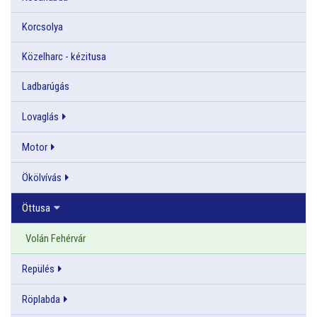
Korcsolya
Közelharc - kézitusa
Ladbarúgás
Lovaglás
Motor
Ökölvívás
Öttusa
Volán Fehérvár
Repülés
Röplabda