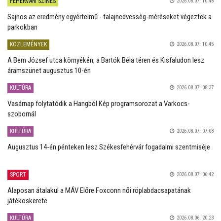
FEHÉRVÁRI SZÍNES
2026.08.07. 10:48
Sajnos az eredmény egyértelmű - talajnedvesség-méréseket végeztek a
parkokban
KÖZLEMÉNYEK
2026.08.07. 10:45
A Bem József utca környékén, a Bartók Béla téren és Kisfaludon lesz
áramszünet augusztus 10-én
KULTÚRA
2026.08.07. 08:37
Vasárnap folytatódik a Hangból Kép programsorozat a Varkocs-
szobornál
KULTÚRA
2026.08.07. 07:08
Augusztus 14-én pénteken lesz Székesfehérvár fogadalmi szentmiséje
SPORT
2026.08.07. 06:42
Alaposan átalakul a MÁV Előre Foxconn női röplabdacsapatának
játékoskerete
KULTÚRA
2026.08.06. 20:23