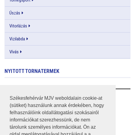
Úszás
Vitorlázás
Vizilabda
Vívás
NYITOTT TORNATERMEK
RSS
Székesfehérvár MJV weboldalain cookie-at
(sütiket) használunk annak érdekében, hogy
A HONLAP 2017.03.31-I ÁLLAPOTA
felhasználóink oldallátogatási szokásairól
információkat szerezhessünk, de nem
JOGI NYILATKOZAT
tárolunk személyes információkat. Ön az
IMPRESSZUM
oldal meglátogatásával hozzájárul a a