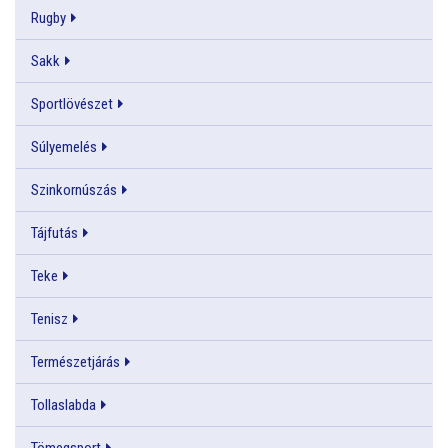
Rugby
Sakk
Sportlövészet
Súlyemelés
Szinkornúszás
Tájfutás
Teke
Tenisz
Természetjárás
Tollaslabda
Tömegsport