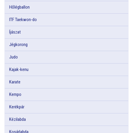
Hőlégballon
ITF Taekwon-do
Íjászat
Jégkorong
Judo
Kajak-kenu
Karate
Kempo
Kerékpár
Kézilabda
Kosárlabda