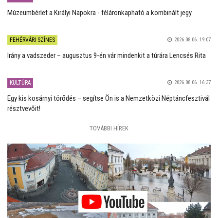
Múzeumbérlet a Királyi Napokra - féláronkapható a kombinált jegy
FEHÉRVÁRI SZÍNES
2026.08.06. 19:07
Irány a vadszeder – augusztus 9-én vár mindenkit a túrára Lencsés Rita
KULTÚRA
2026.08.06. 16:37
Egy kis kosárnyi törődés – segítse Ön is a Nemzetközi Néptáncfesztivál
résztvevőit!
TOVÁBBI HÍREK