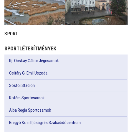
SPORT
SPORTLÉTESÍTMÉNYEK
Ifj. Ocskay Gábor Jégcsarnok
Csitáry G. Emil Uszoda
Sóstói Stadion
Köfém Sportcsarnok
Alba Regia Sportcsarnok
Bregyó Közi Ifjúsági és Szabadidőcentrum