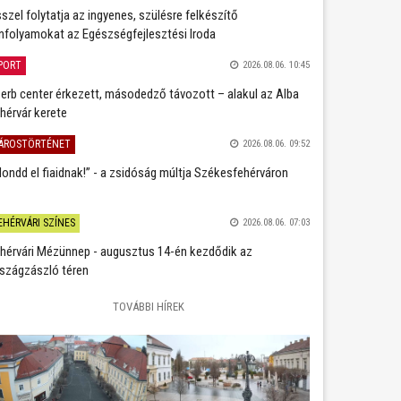
szel folytatja az ingyenes, szülésre felkészítő
nfolyamokat az Egészségfejlesztési Iroda
PORT
2026.08.06. 10:45
erb center érkezett, másodedző távozott – alakul az Alba
hérvár kerete
ÁROSTÖRTÉNET
2026.08.06. 09:52
ondd el fiaidnak!” - a zsidóság múltja Székesfehérváron
EHÉRVÁRI SZÍNES
2026.08.06. 07:03
hérvári Mézünnep - augusztus 14-én kezdődik az
szágzászló téren
TOVÁBBI HÍREK