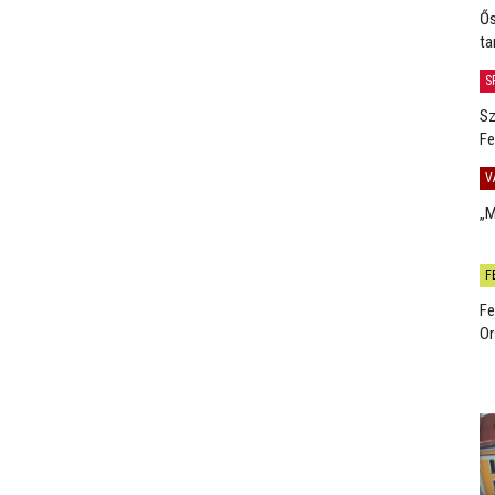
Ős
ta
S
Sz
Fe
V
„M
F
Fe
Or