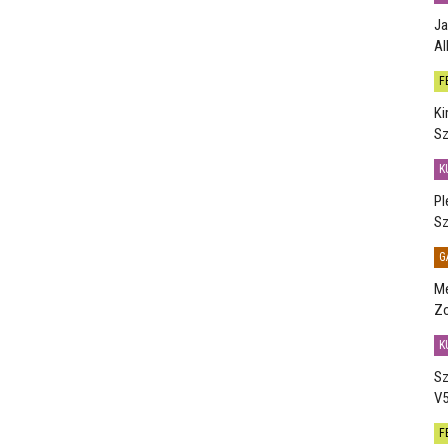
Ja
Al
F
Ki
Sz
K
Pl
Sz
G
Me
Zo
K
Sz
V5
F