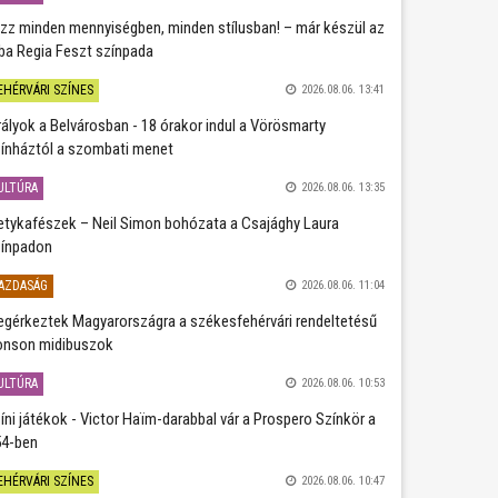
zz minden mennyiségben, minden stílusban! – már készül az
ba Regia Feszt színpada
EHÉRVÁRI SZÍNES
2026.08.06. 13:41
rályok a Belvárosban - 18 órakor indul a Vörösmarty
ínháztól a szombati menet
ULTÚRA
2026.08.06. 13:35
etykafészek – Neil Simon bohózata a Csajághy Laura
ínpadon
AZDASÁG
2026.08.06. 11:04
gérkeztek Magyarországra a székesfehérvári rendeltetésű
nson midibuszok
ULTÚRA
2026.08.06. 10:53
íni játékok - Victor Haïm-darabbal vár a Prospero Színkör a
4-ben
EHÉRVÁRI SZÍNES
2026.08.06. 10:47