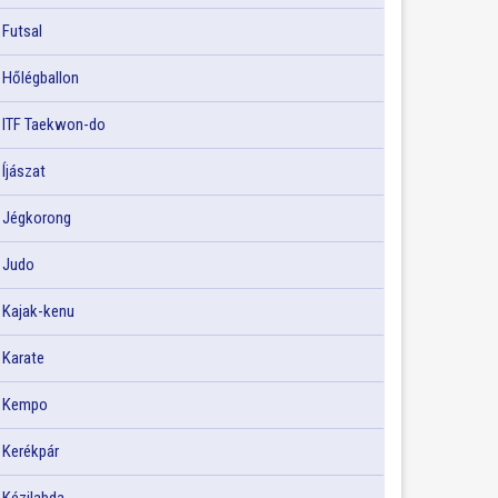
Futsal
Hőlégballon
ITF Taekwon-do
Íjászat
Jégkorong
Judo
Kajak-kenu
Karate
Kempo
Kerékpár