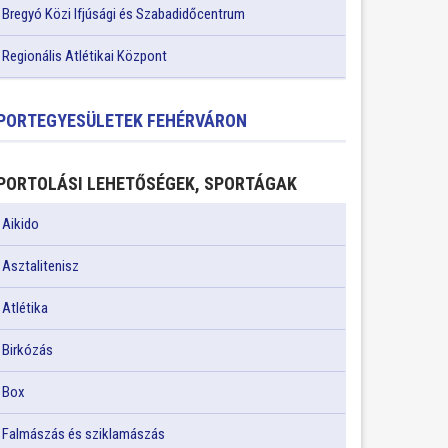
Bregyó Közi Ifjúsági és Szabadidőcentrum
Regionális Atlétikai Központ
PORTEGYESÜLETEK FEHÉRVÁRON
PORTOLÁSI LEHETŐSÉGEK, SPORTÁGAK
Aikido
Asztalitenisz
Atlétika
Birkózás
Box
Falmászás és sziklamászás