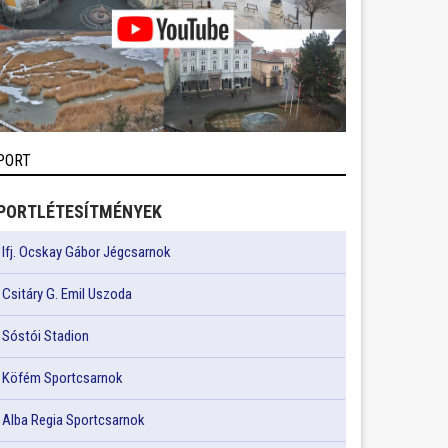
PORT
PORTLÉTESÍTMÉNYEK
Ifj. Ocskay Gábor Jégcsarnok
Csitáry G. Emil Uszoda
Sóstói Stadion
Köfém Sportcsarnok
Alba Regia Sportcsarnok