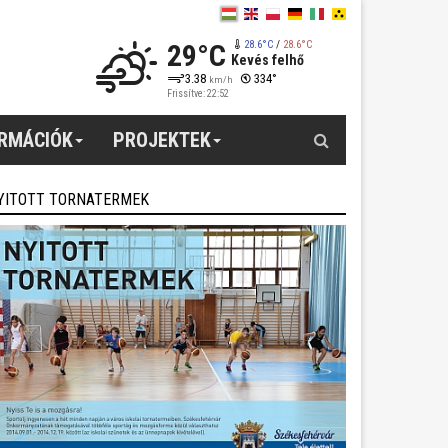
29°C
28.6°C
/
28.6°C
Kevés felhő
3.38
334°
km/h
Frissítve: 22:52
Keresés
ORMÁCIÓK
PROJEKTEK
YITOTT TORNATERMEK