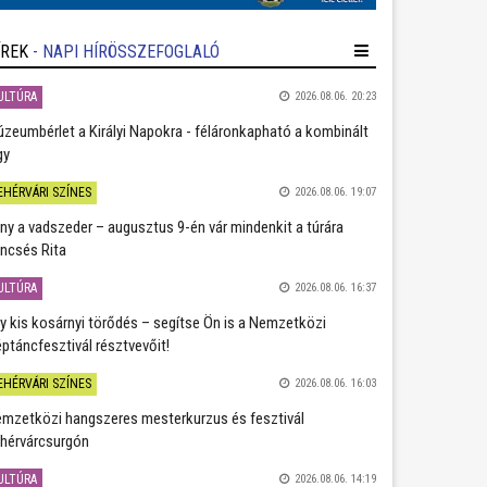
ÍREK
- NAPI HÍRÖSSZEFOGLALÓ
ULTÚRA
2026.08.06. 20:23
zeumbérlet a Királyi Napokra - féláronkapható a kombinált
gy
EHÉRVÁRI SZÍNES
2026.08.06. 19:07
ány a vadszeder – augusztus 9-én vár mindenkit a túrára
ncsés Rita
ULTÚRA
2026.08.06. 16:37
y kis kosárnyi törődés – segítse Ön is a Nemzetközi
ptáncfesztivál résztvevőit!
EHÉRVÁRI SZÍNES
2026.08.06. 16:03
mzetközi hangszeres mesterkurzus és fesztivál
hérvárcsurgón
ULTÚRA
2026.08.06. 14:19