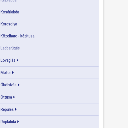
Kézilabda
Kosárlabda
Korcsolya
Közelharc - kézitusa
Ladbarúgás
Lovaglás
Motor
Ökölvívás
Öttusa
Repülés
Röplabda