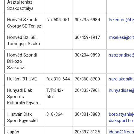
Asztalitenisz
Szakosztálya
Honvéd Szondi
fax:504-051
30/235-6984
lszentes@fej
György SE Tenisz
Honvéd Sz. SE.
30/459-1917
mkekesi@cit
Tömegsp. Szako.
Honvéd Szondi
30/204-9899
szszondise@
Birkózó
Szakoszt.
Hullám '91 UVE
fax:310-644
70/360-8700
sardiakos@t-
Hunyadi Diák
T/F:342-
20/333-7961
hunyadidse@
Sport és
557
Kulturális Egyes.
I. István Diák
318-364
30/301-3883
borostyanla
Sport Egyesület
diaksport.hu
Japán
20/397-8135
idapa@freem