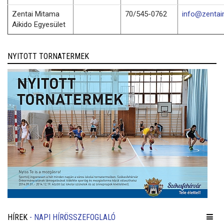
Zentai Mitama
70/545-0762
info@zentai
Aikido Egyesület
NYITOTT TORNATERMEK
HÍREK
- NAPI HÍRÖSSZEFOGLALÓ