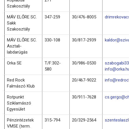
Szakosztály
MÁV ELŐRE SC.
347-259
30/476-8005
drimrekovac
Sakk
Szakosztály
MÁV ELŐRE SC.
330-108
30/817-2939
kaldor@sziv
Asztali-
labdarúgás
Orka SE
T/F:302-
30/986-0530
szabogabi33
580
info@orka.h
Red Rock
20/467-9022
info@redro
Falmászó Klub
Rotpunkt
30/911-7628
cs.gergo@ch
Sziklamászó
Egyesület
Pénzintézetek
315-794
20/329-2564
szenteslasz
VMSE (term.