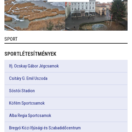
SPORT
SPORTLÉTESÍTMÉNYEK
Ifj. Ocskay Gábor Jégcsarnok
Csitáry G. Emil Uszoda
Sóstói Stadion
Köfém Sportcsarnok
Alba Regia Sportcsarnok
Bregyó Közi Ifjúsági és Szabadidőcentrum