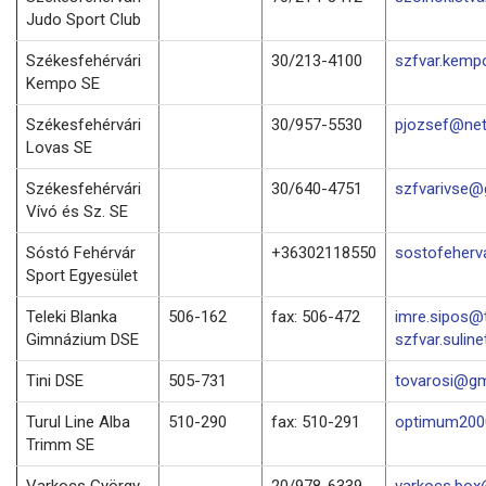
Judo Sport Club
Székesfehérvári
30/213-4100
szfvar.kemp
Kempo SE
Székesfehérvári
30/957-5530
pjozsef@net
Lovas SE
Székesfehérvári
30/640-4751
szfvarivse@
Vívó és Sz. SE
Sóstó Fehérvár
+36302118550
sostofeher
Sport Egyesület
Teleki Blanka
506-162
fax: 506-472
imre.sipos@t
Gimnázium DSE
szfvar.suline
Tini DSE
505-731
tovarosi@gm
Turul Line Alba
510-290
fax: 510-291
optimum2000
Trimm SE
Varkocs György
20/978-6339
varkocs.bo