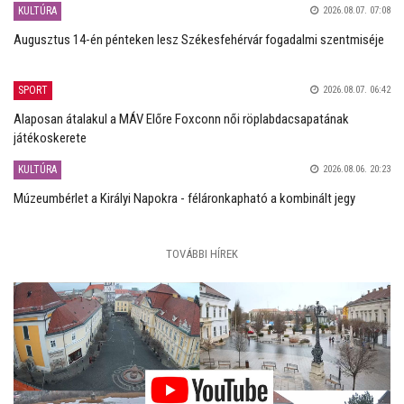
KULTÚRA
2026.08.07. 07:08
Augusztus 14-én pénteken lesz Székesfehérvár fogadalmi szentmiséje
SPORT
2026.08.07. 06:42
Alaposan átalakul a MÁV Előre Foxconn női röplabdacsapatának
játékoskerete
KULTÚRA
2026.08.06. 20:23
Múzeumbérlet a Királyi Napokra - féláronkapható a kombinált jegy
TOVÁBBI HÍREK