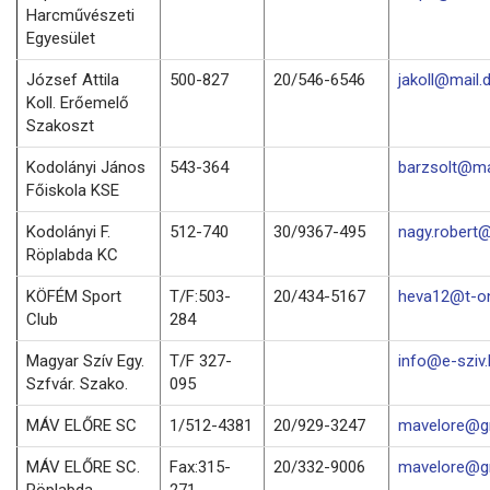
Harcművészeti
Egyesület
József Attila
500-827
20/546-6546
jakoll@mail.
Koll. Erőemelő
Szakoszt
Kodolányi János
543-364
barzsolt@mai
Főiskola KSE
Kodolányi F.
512-740
30/9367-495
nagy.robert@
Röplabda KC
KÖFÉM Sport
T/F:503-
20/434-5167
heva12@t-on
Club
284
Magyar Szív Egy.
T/F 327-
info@e-sziv.
Szfvár. Szako.
095
MÁV ELŐRE SC
1/512-4381
20/929-3247
mavelore@g
MÁV ELŐRE SC.
Fax:315-
20/332-9006
mavelore@g
Röplabda
271