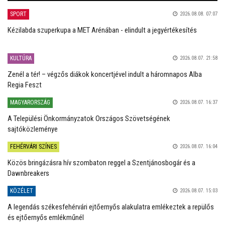
SPORT
2026.08.08. 07:07
Kézilabda szuperkupa a MET Arénában - elindult a jegyértékesítés
KULTÚRA
2026.08.07. 21:58
Zenél a tér! – végzős diákok koncertjével indult a háromnapos Alba
Regia Feszt
MAGYARORSZÁG
2026.08.07. 16:37
A Települési Önkormányzatok Országos Szövetségének
sajtóközleménye
FEHÉRVÁRI SZÍNES
2026.08.07. 16:04
Közös bringázásra hív szombaton reggel a Szentjánosbogár és a
Dawnbreakers
KÖZÉLET
2026.08.07. 15:03
A legendás székesfehérvári ejtőernyős alakulatra emlékeztek a repülős
és ejtőernyős emlékműnél