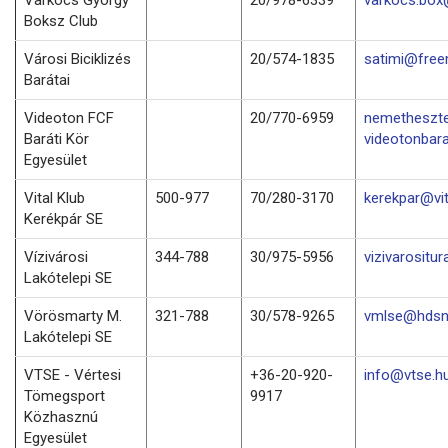
Boksz Club
Városi Biciklizés
20/574-1835
satimi@free
Barátai
Videoton FCF
20/770-6959
nemetheszt
Baráti Kör
videotonbara
Egyesület
Vital Klub
500-977
70/280-3170
kerekpar@vit
Kerékpár SE
Vízivárosi
344-788
30/975-5956
vizivarositu
Lakótelepi SE
Vörösmarty M.
321-788
30/578-9265
vmlse@hdsn
Lakótelepi SE
VTSE - Vértesi
+36-20-920-
info@vtse.h
Tömegsport
9917
Közhasznú
Egyesület