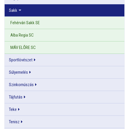
Sakk
Fehérvári Sakk SE
Alba Regia SC
MÁV ELŐRE SC
Sportlövészet
Súlyemelés
Szinkornúszás
Tájfutás
Teke
Tenisz