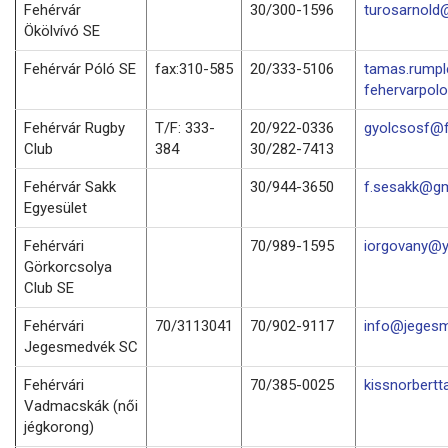
Fehérvár
30/300-1596
turosarnold
Ökölvívó SE
Fehérvár Póló SE
fax:310-585
20/333-5106
tamas.rump
fehervarpol
Fehérvár Rugby
T/F: 333-
20/922-0336
gyolcsosf@f
Club
384
30/282-7413
Fehérvár Sakk
30/944-3650
f.sesakk@gm
Egyesület
Fehérvári
70/989-1595
iorgovany@
Görkorcsolya
Club SE
Fehérvári
70/3113041
70/902-9117
info@jegesm
Jegesmedvék SC
Fehérvári
70/385-0025
kissnorbert
Vadmacskák (női
jégkorong)