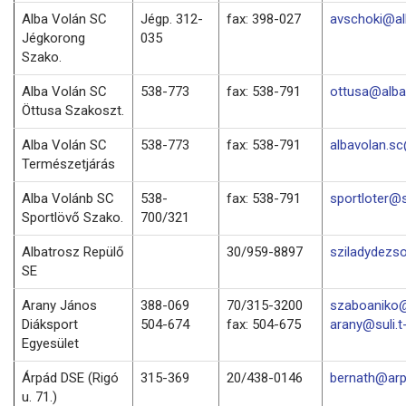
Alba Volán SC
Jégp. 312-
fax: 398-027
avschoki@al
Jégkorong
035
Szako.
Alba Volán SC
538-773
fax: 538-791
ottusa@alba
Öttusa Szakoszt.
Alba Volán SC
538-773
fax: 538-791
albavolan.s
Természetjárás
Alba Volánb SC
538-
fax: 538-791
sportloter@
Sportlövő Szako.
700/321
Albatrosz Repülő
30/959-8897
sziladydezs
SE
Arany János
388-069
70/315-3200
szaboaniko@
Diáksport
504-674
fax: 504-675
arany@suli.t
Egyesület
Árpád DSE (Rigó
315-369
20/438-0146
bernath@arp
u. 71.)