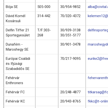
Bója SE
505-000
30/954-9852
alba@civital.
Dávid Kornél
314-442
70/320-4372
kelemen12@f
Kosársuli
Delfin Tiffer 21
T/F:303-
30/939-3138
delfinsporte
Sportegyesület
268
30/351-5177
Dunafém -
30/901-3478
maroshegyd
Maroshegy SE
Európai Családi
70/217-9095
eurike2@fre
és Ifjúsági
Szabadidős SE
Fehérvár
fehervarenth
Enthroners
Fehérvár FC
20/248-4877
titkarsag@fc
Fehérvár KC
20/943-8765
fkkc@t-onlin