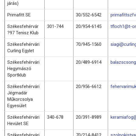
járás)
Primafitt SE
30/552-6542
primafittsz
Székesfehérvár
301-744
20/954-6145
tfloch1@t-on
?97 Tenisz Klub
Székesfehérvári
70/945-1560
siagi@curlin
Curling Egylet
Székesfehérvári
20/489-6914
balazscson
Hegymászó
Sportklub
Székesfehérvári
20/956-6612
fehervarimu
Jégmadár
Műkorcsolya
Egyesület
Székesfehérvári
340-678
20/391-8989
keramiafog@
Hevület SE
Székesfehérvári
70/214-8412
szolnokistv