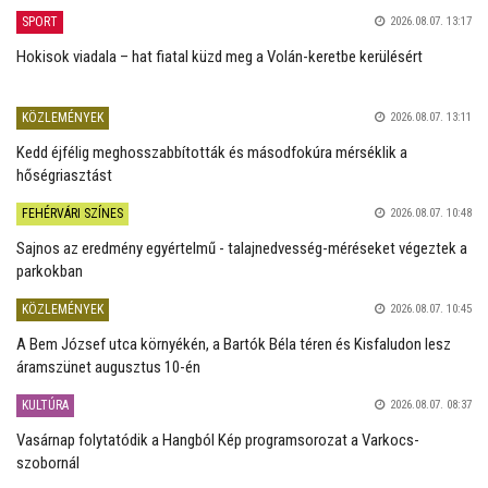
SPORT
2026.08.07. 13:17
Hokisok viadala – hat fiatal küzd meg a Volán-keretbe kerülésért
KÖZLEMÉNYEK
2026.08.07. 13:11
Kedd éjfélig meghosszabbították és másodfokúra mérséklik a
hőségriasztást
FEHÉRVÁRI SZÍNES
2026.08.07. 10:48
Sajnos az eredmény egyértelmű - talajnedvesség-méréseket végeztek a
parkokban
KÖZLEMÉNYEK
2026.08.07. 10:45
A Bem József utca környékén, a Bartók Béla téren és Kisfaludon lesz
áramszünet augusztus 10-én
KULTÚRA
2026.08.07. 08:37
Vasárnap folytatódik a Hangból Kép programsorozat a Varkocs-
szobornál