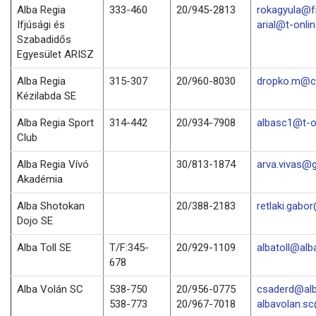
Alba Regia
333-460
20/945-2813
rokagyula@f
Ifjúsági és
arial@t-onli
Szabadidős
Egyesület ARISZ
Alba Regia
315-307
20/960-8030
dropko.m@c
Kézilabda SE
Alba Regia Sport
314-442
20/934-7908
albasc1@t-o
Club
Alba Regia Vívó
30/813-1874
arva.vivas@
Akadémia
Alba Shotokan
20/388-2183
retlaki.gabo
Dojo SE
Alba Toll SE
T/F:345-
20/929-1109
albatoll@alba
678
Alba Volán SC
538-750
20/956-0775
csaderd@alb
538-773
20/967-7018
albavolan.s