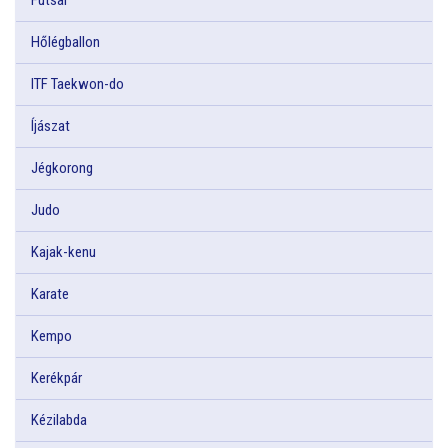
Hőlégballon
ITF Taekwon-do
Íjászat
Jégkorong
Judo
Kajak-kenu
Karate
Kempo
Kerékpár
Kézilabda