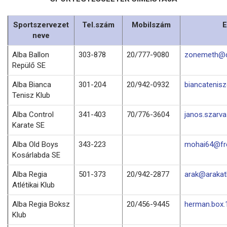
Sportszervezet
Tel.szám
Mobilszám
E
neve
Alba Ballon
303-878
20/777-9080
zonemeth@d
Repülő SE
Alba Bianca
301-204
20/942-0932
biancatenis
Tenisz Klub
Alba Control
341-403
70/776-3604
janos.szarv
Karate SE
Alba Old Boys
343-223
mohai64@fre
Kosárlabda SE
Alba Regia
501-373
20/942-2877
arak@arakatl
Atlétikai Klub
Alba Regia Boksz
20/456-9445
herman.box
Klub