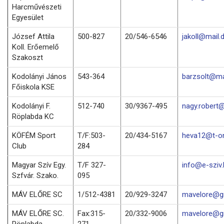
Harcművészeti
Egyesület
József Attila
500-827
20/546-6546
jakoll@mail.
Koll. Erőemelő
Szakoszt
Kodolányi János
543-364
barzsolt@mai
Főiskola KSE
Kodolányi F.
512-740
30/9367-495
nagy.robert@
Röplabda KC
KÖFÉM Sport
T/F:503-
20/434-5167
heva12@t-on
Club
284
Magyar Szív Egy.
T/F 327-
info@e-sziv.
Szfvár. Szako.
095
MÁV ELŐRE SC
1/512-4381
20/929-3247
mavelore@g
MÁV ELŐRE SC.
Fax:315-
20/332-9006
mavelore@g
Röplabda
271