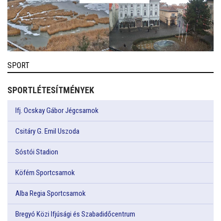
SPORT
SPORTLÉTESÍTMÉNYEK
Ifj. Ocskay Gábor Jégcsarnok
Csitáry G. Emil Uszoda
Sóstói Stadion
Köfém Sportcsarnok
Alba Regia Sportcsarnok
Bregyó Közi Ifjúsági és Szabadidőcentrum