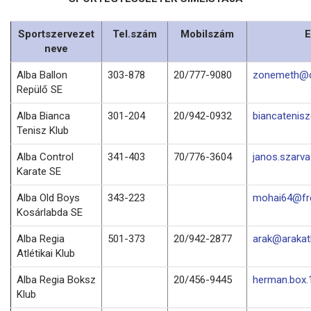
Sportszervezet
Tel.szám
Mobilszám
E
neve
Alba Ballon
303-878
20/777-9080
zonemeth@d
Repülő SE
Alba Bianca
301-204
20/942-0932
biancatenis
Tenisz Klub
Alba Control
341-403
70/776-3604
janos.szarv
Karate SE
Alba Old Boys
343-223
mohai64@fre
Kosárlabda SE
Alba Regia
501-373
20/942-2877
arak@arakatl
Atlétikai Klub
Alba Regia Boksz
20/456-9445
herman.box
Klub