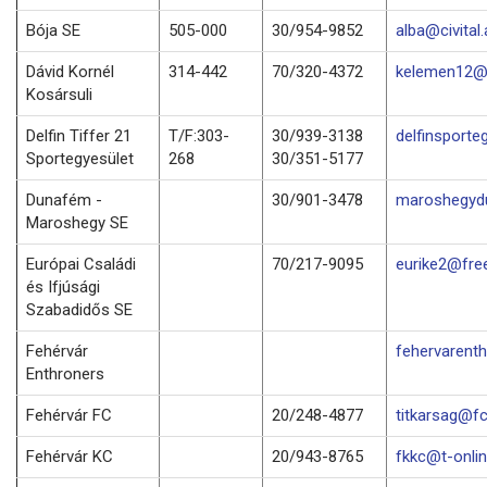
Bója SE
505-000
30/954-9852
alba@civital.
Dávid Kornél
314-442
70/320-4372
kelemen12@f
Kosársuli
Delfin Tiffer 21
T/F:303-
30/939-3138
delfinsporte
Sportegyesület
268
30/351-5177
Dunafém -
30/901-3478
maroshegyd
Maroshegy SE
Európai Családi
70/217-9095
eurike2@fre
és Ifjúsági
Szabadidős SE
Fehérvár
fehervarenth
Enthroners
Fehérvár FC
20/248-4877
titkarsag@fc
Fehérvár KC
20/943-8765
fkkc@t-onlin