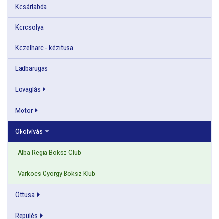
Kosárlabda
Korcsolya
Közelharc - kézitusa
Ladbarúgás
Lovaglás
Motor
Ökölvívás
Alba Regia Boksz Club
Varkocs György Boksz Klub
Öttusa
Repülés