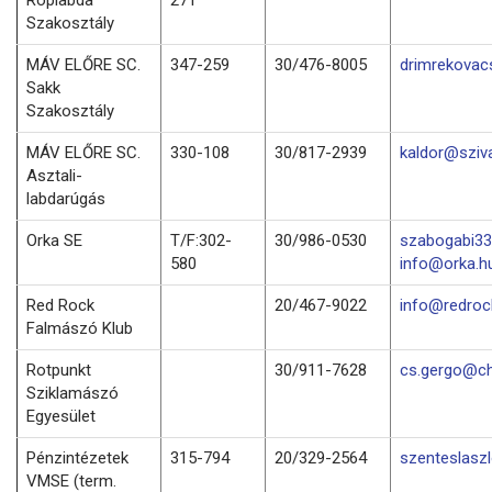
Szakosztály
MÁV ELŐRE SC.
347-259
30/476-8005
drimrekovac
Sakk
Szakosztály
MÁV ELŐRE SC.
330-108
30/817-2939
kaldor@sziv
Asztali-
labdarúgás
Orka SE
T/F:302-
30/986-0530
szabogabi33
580
info@orka.h
Red Rock
20/467-9022
info@redro
Falmászó Klub
Rotpunkt
30/911-7628
cs.gergo@ch
Sziklamászó
Egyesület
Pénzintézetek
315-794
20/329-2564
szenteslasz
VMSE (term.