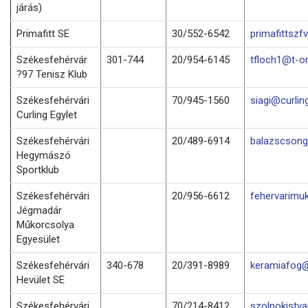
járás)
Primafitt SE
30/552-6542
primafittsz
Székesfehérvár
301-744
20/954-6145
tfloch1@t-on
?97 Tenisz Klub
Székesfehérvári
70/945-1560
siagi@curlin
Curling Egylet
Székesfehérvári
20/489-6914
balazscson
Hegymászó
Sportklub
Székesfehérvári
20/956-6612
fehervarimu
Jégmadár
Műkorcsolya
Egyesület
Székesfehérvári
340-678
20/391-8989
keramiafog@
Hevület SE
Székesfehérvári
70/214-8412
szolnokistv