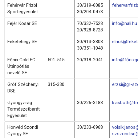
Fehérvár Frizbi
30/319-6085
fehervarfri
Sportegyesület
30/204-0473
Fejér Kosár SE
70/332-7528
info@nali.hu
20/928-8728
Feketehegy SE
30/913-3808
elnok@feket
30/351-1048
Főnix Gold FC.
501-515
20/318-2041
info@főnixg
Utánpótlás
nevelő SE
Gróf Széchenyi
315-330
erzsi@gr-sz
DSE
Gyöngyvirág
30/226-3188
k.asboth@fr
Természetbarát
Egyesület
Honvéd Szondi
30/233-6968
volsik.janos
György SE
szszondise@