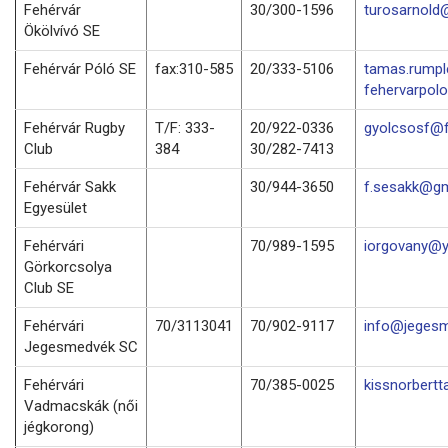
Fehérvár
30/300-1596
turosarnold
Ökölvívó SE
Fehérvár Póló SE
fax:310-585
20/333-5106
tamas.rump
fehervarpol
Fehérvár Rugby
T/F: 333-
20/922-0336
gyolcsosf@f
Club
384
30/282-7413
Fehérvár Sakk
30/944-3650
f.sesakk@gm
Egyesület
Fehérvári
70/989-1595
iorgovany@
Görkorcsolya
Club SE
Fehérvári
70/3113041
70/902-9117
info@jegesm
Jegesmedvék SC
Fehérvári
70/385-0025
kissnorbert
Vadmacskák (női
jégkorong)