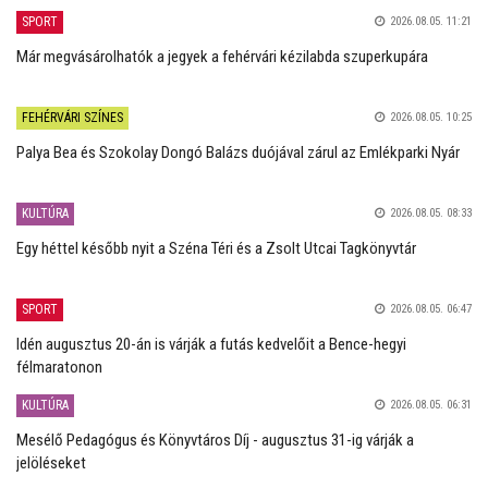
SPORT
2026.08.05. 11:21
Már megvásárolhatók a jegyek a fehérvári kézilabda szuperkupára
FEHÉRVÁRI SZÍNES
2026.08.05. 10:25
Palya Bea és Szokolay Dongó Balázs duójával zárul az Emlékparki Nyár
KULTÚRA
2026.08.05. 08:33
Egy héttel később nyit a Széna Téri és a Zsolt Utcai Tagkönyvtár
SPORT
2026.08.05. 06:47
Idén augusztus 20-án is várják a futás kedvelőit a Bence-hegyi
félmaratonon
KULTÚRA
2026.08.05. 06:31
Mesélő Pedagógus és Könyvtáros Díj - augusztus 31-ig várják a
jelöléseket