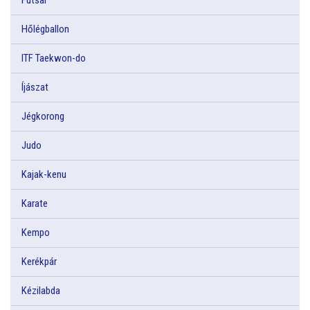
Hőlégballon
ITF Taekwon-do
Íjászat
Jégkorong
Judo
Kajak-kenu
Karate
Kempo
Kerékpár
Kézilabda