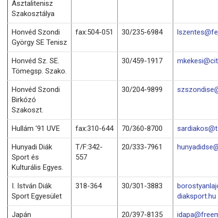
Asztalitenisz
Szakosztálya
Honvéd Szondi
fax:504-051
30/235-6984
lszentes@fej
György SE Tenisz
Honvéd Sz. SE.
30/459-1917
mkekesi@cit
Tömegsp. Szako.
Honvéd Szondi
30/204-9899
szszondise@
Birkózó
Szakoszt.
Hullám '91 UVE
fax:310-644
70/360-8700
sardiakos@t-
Hunyadi Diák
T/F:342-
20/333-7961
hunyadidse@
Sport és
557
Kulturális Egyes.
I. István Diák
318-364
30/301-3883
borostyanla
Sport Egyesület
diaksport.hu
Japán
20/397-8135
idapa@freem