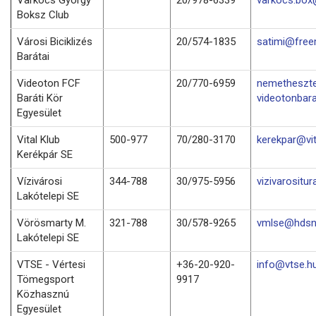
Boksz Club
Városi Biciklizés
20/574-1835
satimi@free
Barátai
Videoton FCF
20/770-6959
nemetheszt
Baráti Kör
videotonbara
Egyesület
Vital Klub
500-977
70/280-3170
kerekpar@vit
Kerékpár SE
Vízivárosi
344-788
30/975-5956
vizivarositu
Lakótelepi SE
Vörösmarty M.
321-788
30/578-9265
vmlse@hdsn
Lakótelepi SE
VTSE - Vértesi
+36-20-920-
info@vtse.h
Tömegsport
9917
Közhasznú
Egyesület