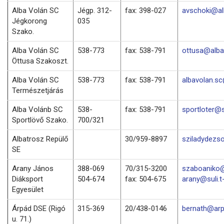
Alba Volán SC
Jégp. 312-
fax: 398-027
avschoki@al
Jégkorong
035
Szako.
Alba Volán SC
538-773
fax: 538-791
ottusa@alba
Öttusa Szakoszt.
Alba Volán SC
538-773
fax: 538-791
albavolan.s
Természetjárás
Alba Volánb SC
538-
fax: 538-791
sportloter@
Sportlövő Szako.
700/321
Albatrosz Repülő
30/959-8897
sziladydezs
SE
Arany János
388-069
70/315-3200
szaboaniko@
Diáksport
504-674
fax: 504-675
arany@suli.t
Egyesület
Árpád DSE (Rigó
315-369
20/438-0146
bernath@arp
u. 71.)