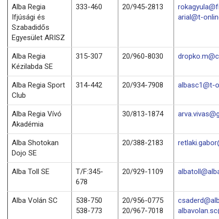
Alba Regia
333-460
20/945-2813
rokagyula@f
Ifjúsági és
arial@t-onli
Szabadidős
Egyesület ARISZ
Alba Regia
315-307
20/960-8030
dropko.m@c
Kézilabda SE
Alba Regia Sport
314-442
20/934-7908
albasc1@t-o
Club
Alba Regia Vívó
30/813-1874
arva.vivas@
Akadémia
Alba Shotokan
20/388-2183
retlaki.gabo
Dojo SE
Alba Toll SE
T/F:345-
20/929-1109
albatoll@alba
678
Alba Volán SC
538-750
20/956-0775
csaderd@alb
538-773
20/967-7018
albavolan.s