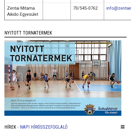
Zentai Mitama
70/545-0762
info@zentai
Aikido Egyesület
NYITOTT TORNATERMEK
HÍREK
- NAPI HÍRÖSSZEFOGLALÓ