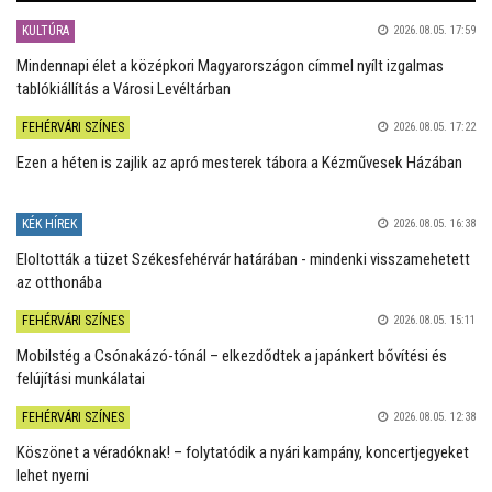
KULTÚRA
2026.08.05. 17:59
Mindennapi élet a középkori Magyarországon címmel nyílt izgalmas
tablókiállítás a Városi Levéltárban
FEHÉRVÁRI SZÍNES
2026.08.05. 17:22
Ezen a héten is zajlik az apró mesterek tábora a Kézművesek Házában
KÉK HÍREK
2026.08.05. 16:38
Eloltották a tüzet Székesfehérvár határában - mindenki visszamehetett
az otthonába
FEHÉRVÁRI SZÍNES
2026.08.05. 15:11
Mobilstég a Csónakázó-tónál – elkezdődtek a japánkert bővítési és
felújítási munkálatai
FEHÉRVÁRI SZÍNES
2026.08.05. 12:38
Köszönet a véradóknak! – folytatódik a nyári kampány, koncertjegyeket
lehet nyerni