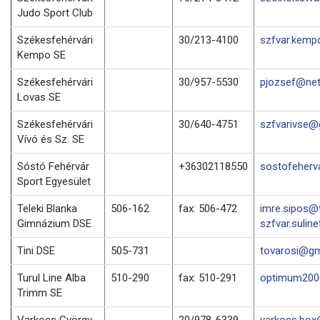
Judo Sport Club
Székesfehérvári
30/213-4100
szfvar.kemp
Kempo SE
Székesfehérvári
30/957-5530
pjozsef@net
Lovas SE
Székesfehérvári
30/640-4751
szfvarivse@
Vívó és Sz. SE
Sóstó Fehérvár
+36302118550
sostofeher
Sport Egyesület
Teleki Blanka
506-162
fax: 506-472
imre.sipos@t
Gimnázium DSE
szfvar.suline
Tini DSE
505-731
tovarosi@gm
Turul Line Alba
510-290
fax: 510-291
optimum2000
Trimm SE
Varkocs György
20/978-6339
varkocs.bo