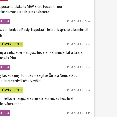
aposan átalakul a MÁV Előre Foxconn női
plabdacsapatának játékoskerete
ULTÚRA
2026.08.06. 20:23
zeumbérlet a Királyi Napokra - féláronkapható a kombinált
gy
EHÉRVÁRI SZÍNES
2026.08.06. 19:07
ány a vadszeder – augusztus 9-én vár mindenkit a túrára
ncsés Rita
ULTÚRA
2026.08.06. 16:37
y kis kosárnyi törődés – segítse Ön is a Nemzetközi
ptáncfesztivál résztvevőit!
EHÉRVÁRI SZÍNES
2026.08.06. 16:03
mzetközi hangszeres mesterkurzus és fesztivál
hérvárcsurgón
ULTÚRA
2026.08.06. 14:19