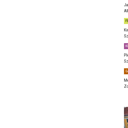
Ja
Al
F
Ki
Sz
K
Pl
Sz
G
Me
Zo