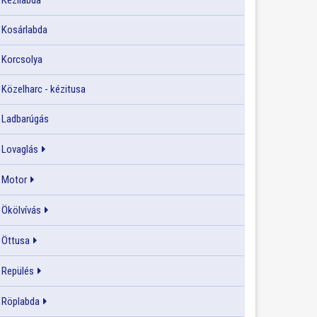
Kézilabda
Kosárlabda
Korcsolya
Közelharc - kézitusa
Ladbarúgás
Lovaglás
Motor
Ökölvívás
Öttusa
Repülés
Röplabda