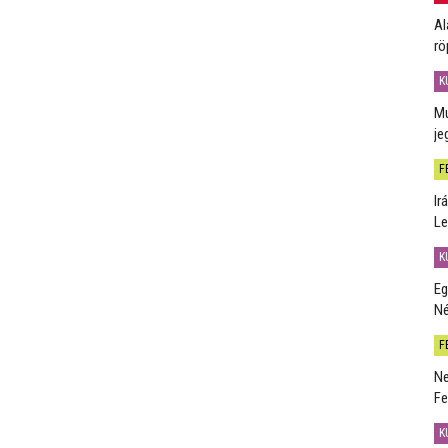
Al
rö
K
Mú
je
F
Ir
Le
K
Eg
Né
F
Ne
Fe
K