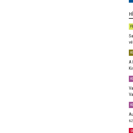
H
F
Sa
vé
K
A 
Ki
K
Va
Va
K
Au
sz
S