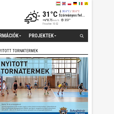
31°C
30.6°C
/
30.6°C
Szórványos fel...
8.75
351°
km/h
Frissítve: 10:52
Keresés
ORMÁCIÓK
PROJEKTEK
YITOTT TORNATERMEK