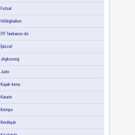
Futsal
Hőlégballon
ITF Taekwon-do
Íjászat
Jégkorong
Judo
Kajak-kenu
Karate
Kempo
Kerékpár