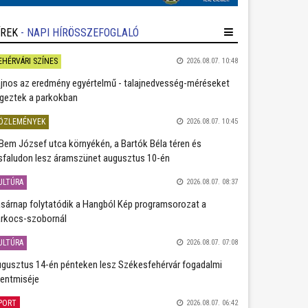
ÍREK
- NAPI HÍRÖSSZEFOGLALÓ
EHÉRVÁRI SZÍNES
2026.08.07. 10:48
jnos az eredmény egyértelmű - talajnedvesség-méréseket
geztek a parkokban
ÖZLEMÉNYEK
2026.08.07. 10:45
Bem József utca környékén, a Bartók Béla téren és
sfaludon lesz áramszünet augusztus 10-én
ULTÚRA
2026.08.07. 08:37
sárnap folytatódik a Hangból Kép programsorozat a
rkocs-szobornál
ULTÚRA
2026.08.07. 07:08
gusztus 14-én pénteken lesz Székesfehérvár fogadalmi
entmiséje
PORT
2026.08.07. 06:42