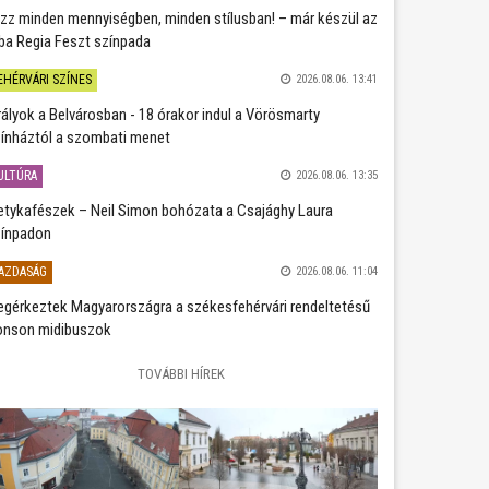
zz minden mennyiségben, minden stílusban! – már készül az
ba Regia Feszt színpada
EHÉRVÁRI SZÍNES
2026.08.06. 13:41
rályok a Belvárosban - 18 órakor indul a Vörösmarty
ínháztól a szombati menet
ULTÚRA
2026.08.06. 13:35
etykafészek – Neil Simon bohózata a Csajághy Laura
ínpadon
AZDASÁG
2026.08.06. 11:04
gérkeztek Magyarországra a székesfehérvári rendeltetésű
nson midibuszok
TOVÁBBI HÍREK