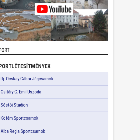
PORT
PORTLÉTESÍTMÉNYEK
Ifj. Ocskay Gábor Jégcsarnok
Csitáry G. Emil Uszoda
Sóstói Stadion
Köfém Sportcsarnok
Alba Regia Sportcsarnok