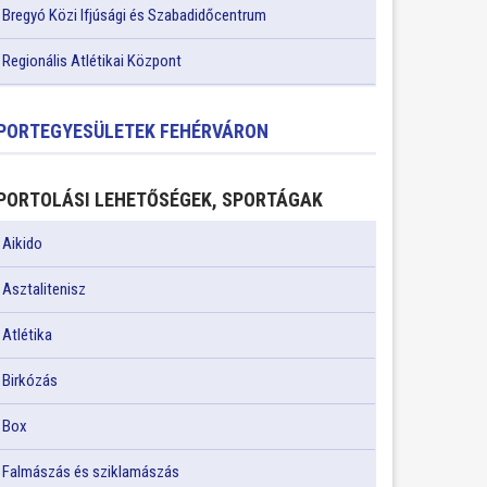
Bregyó Közi Ifjúsági és Szabadidőcentrum
Regionális Atlétikai Központ
PORTEGYESÜLETEK FEHÉRVÁRON
PORTOLÁSI LEHETŐSÉGEK, SPORTÁGAK
Aikido
Asztalitenisz
Atlétika
Birkózás
Box
Falmászás és sziklamászás