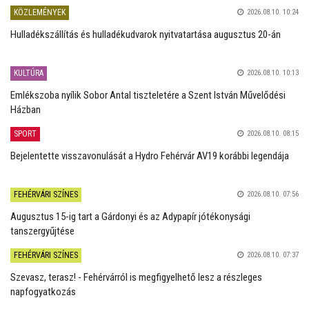
KÖZLEMÉNYEK
2026.08.10. 10:24
Hulladékszállítás és hulladékudvarok nyitvatartása augusztus 20-án
KULTÚRA
2026.08.10. 10:13
Emlékszoba nyílik Sobor Antal tiszteletére a Szent István Művelődési
Házban
SPORT
2026.08.10. 08:15
Bejelentette visszavonulását a Hydro Fehérvár AV19 korábbi legendája
FEHÉRVÁRI SZÍNES
2026.08.10. 07:56
Augusztus 15-ig tart a Gárdonyi és az Adypapír jótékonysági
tanszergyűjtése
FEHÉRVÁRI SZÍNES
2026.08.10. 07:37
Szevasz, terasz! - Fehérvárról is megfigyelhető lesz a részleges
napfogyatkozás