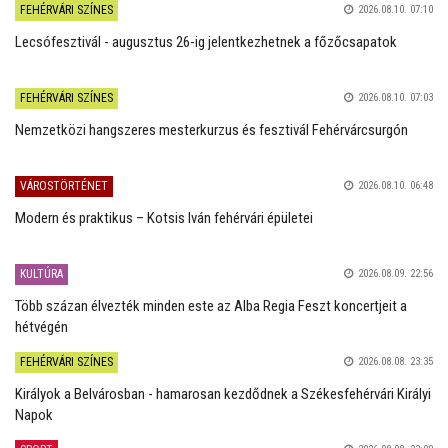
FEHÉRVÁRI SZÍNES
2026.08.10. 07:10
Lecsófesztivál - augusztus 26-ig jelentkezhetnek a főzőcsapatok
FEHÉRVÁRI SZÍNES
2026.08.10. 07:03
Nemzetközi hangszeres mesterkurzus és fesztivál Fehérvárcsurgón
VÁROSTÖRTÉNET
2026.08.10. 06:48
Modern és praktikus – Kotsis Iván fehérvári épületei
KULTÚRA
2026.08.09. 22:56
Több százan élvezték minden este az Alba Regia Feszt koncertjeit a
hétvégén
FEHÉRVÁRI SZÍNES
2026.08.08. 23:35
Királyok a Belvárosban - hamarosan kezdődnek a Székesfehérvári Királyi
Napok