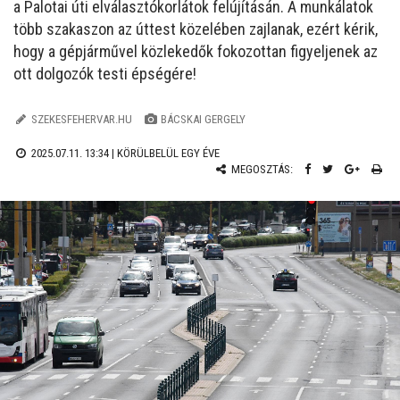
a Palotai úti elválasztókorlátok felújításán. A munkálatok
több szakaszon az úttest közelében zajlanak, ezért kérik,
hogy a gépjárművel közlekedők fokozottan figyeljenek az
ott dolgozók testi épségére!
SZEKESFEHERVAR.HU
BÁCSKAI GERGELY
2025.07.11. 13:34 |
KÖRÜLBELÜL EGY ÉVE
MEGOSZTÁS: