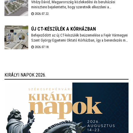
Vitézy Dávid, Magyarország közlekedési és beruházási
szakaszának felújítása, és kezdődhet a Bébic utcai
minisztere bejelentette, hogy szeretnék elkezdeni a
szabadidőpark fejlesztése is.
székesfehérvári vasúti csomópont teljes körű átépítését,
2026.07.22.
amelynek tervei már régóta készen állnak. A beruházás IKOP
plusz forrásból, mintegy 20 milliárd forintból valósul meg, és
2030-ig befejeződhet.
ÚJ CT-KÉSZÜLÉK A KÓRHÁZBAN
Befejeződött az új CT-készülék beüzemelése a Fejér Vármegyei
Szent György Egyetemi Oktató Kórházban, így a berendezés már
a mindennapi betegellátást szolgálja - közölte a
2026.07.18.
székesfehérvári kórház a honlapján.
KIRÁLYI NAPOK 2026.