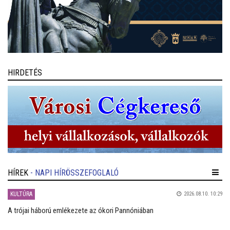
HIRDETÉS
HÍREK
- NAPI HÍRÖSSZEFOGLALÓ
KULTÚRA
2026.08.10. 10:29
A trójai háború emlékezete az ókori Pannóniában