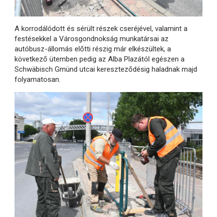
A korrodálódott és sérült részek cseréjével, valamint a
festésekkel a Városgondnokság munkatársai az
autóbusz-állomás előtti részig már elkészültek, a
következő ütemben pedig az Alba Plazától egészen a
Schwäbisch Gmünd utcai kereszteződésig haladnak majd
folyamatosan.