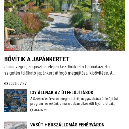
BŐVÍTIK A JAPÁNKERTET
Július végén, augusztus elején kezdődik el a Csónakázó-tó
szigetén található japánkert átfogó megújítása, kibővítése. A
munkálatok várhatóan november végéig tartanak, a kivitelezés
2026.07.27.
ideje alatt a munkálatokkal érintett területet a látogatók elől
lezárják.
ÍGY ÁLLNAK AZ ÚTFELÚJÍTÁSOK
A Székesfehérváron meghirdetett, nagyszabású útfelújítási
program részeként, a márciusban elkészült Nyárfa utcát
követően a Közgyűlés szakbizottsága legutóbbi ülésén újabb
2026.07.23.
utcák – köztük a Palotai út egy szakasza, valamint a Hársfa, a
Fenyőfa és a Topolyai utca – esetében választotta ki a nyertes
kivitelezőket - adta hírül közösségi oldalán Székesfehérvár
VASÚT + BUSZÁLLOMÁS FEHÉRVÁRON
polgármestere.. Már zajlik a Nagyszombati út 800 méteres