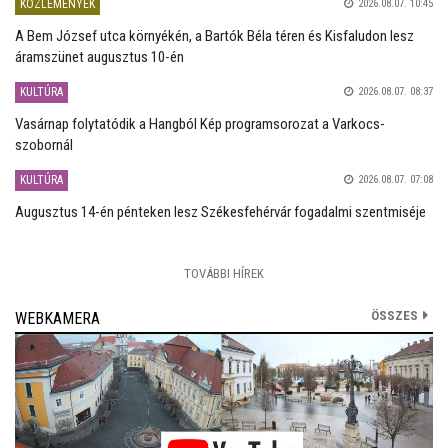
KÖZLEMÉNYEK
2026.08.07. 10:45
A Bem József utca környékén, a Bartók Béla téren és Kisfaludon lesz
áramszünet augusztus 10-én
KULTÚRA
2026.08.07. 08:37
Vasárnap folytatódik a Hangból Kép programsorozat a Varkocs-
szobornál
KULTÚRA
2026.08.07. 07:08
Augusztus 14-én pénteken lesz Székesfehérvár fogadalmi szentmiséje
TOVÁBBI HÍREK
ÖSSZES
WEBKAMERA