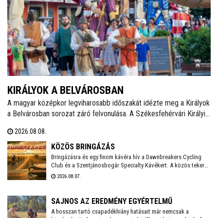
KIRÁLYOK A BELVÁROSBAN
A magyar középkor legviharosabb időszakát idézte meg a Királyok
a Belvárosban sorozat záró felvonulása. A Székesfehérvári Királyi
Napokat felvezető programsorozat utolsó eseményén Álmos
2026.08.08.
herceg, II. (Vak) Béla, Salamon király és III. András óriásbábjai
vonultak végig a Fő utcán.
KÖZÖS BRINGÁZÁS
Bringázásra és egy finom kávéra hív a Dawnbreakers Cycling
Club és a Szentjánosbogár Specialty Kávékert. A közös tekerés
augusztus 8-án, szombaton reggel 8.00 órakor indul a Liszt
2026.08.07.
Ferenc utcai vendéglátóhelytől, az ingyenes programhoz
bármilyen kerékpárral lehet csatlakozni.
SAJNOS AZ EREDMÉNY EGYÉRTELMŰ
A hosszan tartó csapadékhiány hatásait már nemcsak a