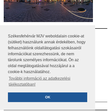
RSS
Székesfehérvár MJV weboldalain cookie-at
(sütiket) használunk annak érdekében, hogy
A HONLAP 2017.03.31-I ÁLLAPOTA
felhasználóink oldallátogatási szokásairól
információkat szerezhessünk, de nem
JOGI NYILATKOZAT
tárolunk személyes információkat. Ön az
IMPRESSZUM
oldal meglátogatásával hozzájárul a a
cookie-k használatához.
MÉDIAAJÁNLAT
További információ az adatkezelési
tájékoztatóban!
KÖZÉRDEKŰ ADATOK
ADATVÉDELEM
OK
©2023 SZÉKESFEHÉRVÁR MEGYEI JOGÚ VÁROS