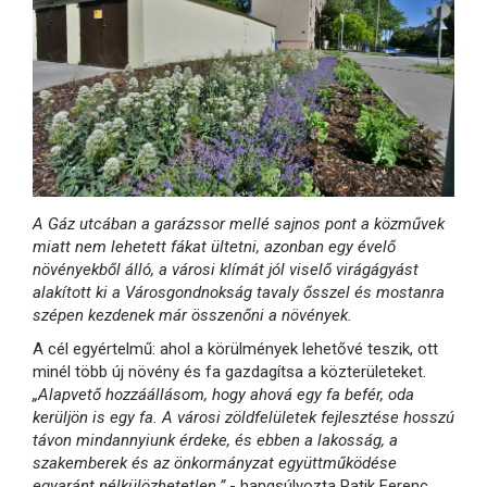
A Gáz utcában a garázssor mellé sajnos pont a közművek
miatt nem lehetett fákat ültetni, azonban egy évelő
növényekből álló, a városi klímát jól viselő virágágyást
alakított ki a Városgondnokság tavaly ősszel és mostanra
szépen kezdenek már összenőni a növények.
A cél egyértelmű: ahol a körülmények lehetővé teszik, ott
minél több új növény és fa gazdagítsa a közterületeket.
„Alapvető hozzáállásom, hogy ahová egy fa befér, oda
kerüljön is egy fa. A városi zöldfelületek fejlesztése hosszú
távon mindannyiunk érdeke, és ebben a lakosság, a
szakemberek és az önkormányzat együttműködése
egyaránt nélkülözhetetlen.”
- hangsúlyozta Patik Ferenc.