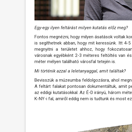
Egy-egy ilyen feltárást milyen kutatás előz meg?
Fontos megnézni, hogy milyen ásatások voltak korá
is segíthetnek abban, hogy mit keressünk. Itt 4-5
megnyitni a területet ahhoz, hogy fokozatosa
városnak egyébként 2-3 méteres feltöltés van és
méter mélyen található városfal tetején is.
Mi történik azzal a leletanyaggal, amit találtak?
Bevisszük a múzeumba feldolgozásra, ahol megnézz
A feltárt falakat pontosan dokumentáltuk, amit pe
az eddigi kutatásokkal. Az É-D irányú, három méter
K-NY-i fal, amiről eddig nem is tudtunk és most ezt