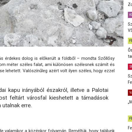
Zo
K
Sz
V5
F
Ős
ta
s érdekes dolog is előkerült a földből – mondta Szőllősy
árom méter széles falat, ami különösen szélesnek számít és
S
se lehetett. Valószínűleg azért volt ilyen széles, hogy ezzel
Sz
Fe
i kapu irányából északról, illetve a Palotai
V
st feltárt városfal kieshetett a támadások
„M
 utalnak erre.
F
Fe
e valamikor a középkor folyamán. Reméltük, hogy találunk