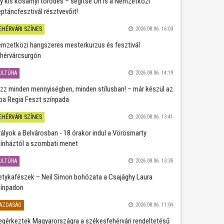
y kis kosárnyi törődés – segítse Ön is a Nemzetközi
ptáncfesztivál résztvevőit!
EHÉRVÁRI SZÍNES
2026.08.06. 16:03
mzetközi hangszeres mesterkurzus és fesztivál
hérvárcsurgón
ULTÚRA
2026.08.06. 14:19
zz minden mennyiségben, minden stílusban! – már készül az
ba Regia Feszt színpada
EHÉRVÁRI SZÍNES
2026.08.06. 13:41
rályok a Belvárosban - 18 órakor indul a Vörösmarty
ínháztól a szombati menet
ULTÚRA
2026.08.06. 13:35
etykafészek – Neil Simon bohózata a Csajághy Laura
ínpadon
AZDASÁG
2026.08.06. 11:04
gérkeztek Magyarországra a székesfehérvári rendeltetésű