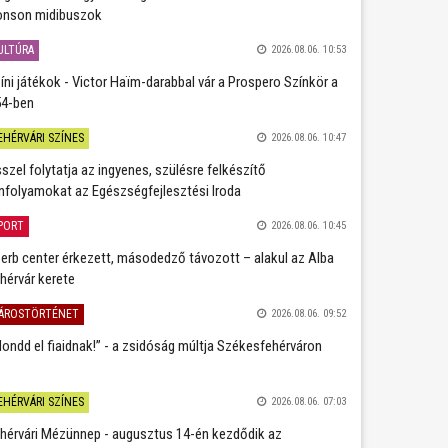
nson midibuszok
ULTÚRA
2026.08.06. 10:53
íni játékok - Victor Haïm-darabbal vár a Prospero Színkör a
4-ben
EHÉRVÁRI SZÍNES
2026.08.06. 10:47
szel folytatja az ingyenes, szülésre felkészítő
nfolyamokat az Egészségfejlesztési Iroda
PORT
2026.08.06. 10:45
erb center érkezett, másodedző távozott – alakul az Alba
hérvár kerete
ÁROSTÖRTÉNET
2026.08.06. 09:52
ondd el fiaidnak!” - a zsidóság múltja Székesfehérváron
EHÉRVÁRI SZÍNES
2026.08.06. 07:03
hérvári Mézünnep - augusztus 14-én kezdődik az