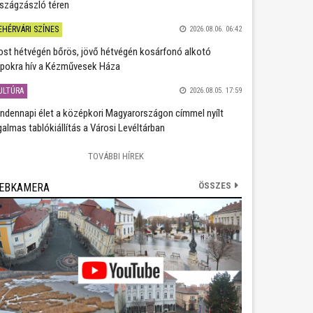
szágzászló téren
EHÉRVÁRI SZÍNES
2026.08.06. 06:42
st hétvégén bőrös, jövő hétvégén kosárfonó alkotó
pokra hív a Kézművesek Háza
ULTÚRA
2026.08.05. 17:59
ndennapi élet a középkori Magyarországon címmel nyílt
galmas tablókiállítás a Városi Levéltárban
TOVÁBBI HÍREK
ÖSSZES
EBKAMERA