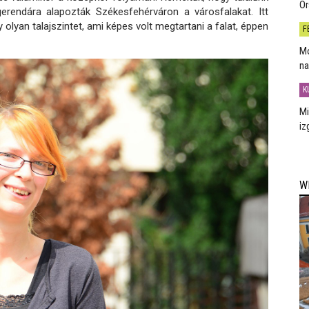
Or
erendára alapozták Székesfehérváron a városfalakat. Itt
y olyan talajszintet, ami képes volt megtartani a falat, éppen
F
Mo
na
K
Mi
iz
W