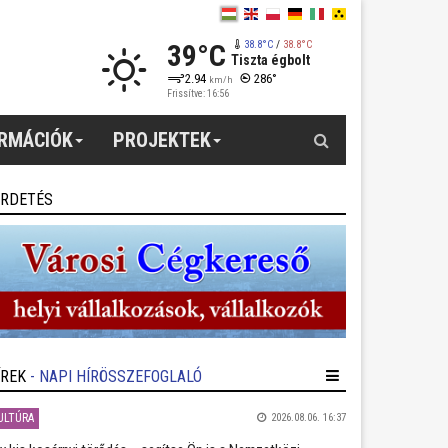
39°C
38.8°C
/
38.8°C
Tiszta égbolt
2.94
286°
km/h
Frissítve: 16:56
Keresés
ORMÁCIÓK
PROJEKTEK
IRDETÉS
ÍREK
- NAPI HÍRÖSSZEFOGLALÓ
ULTÚRA
2026.08.06. 16:37