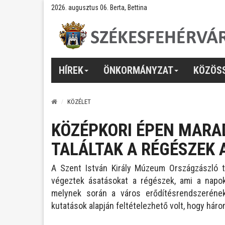
2026. augusztus 06. Berta, Bettina
HÍREK
ÖNKORMÁNYZAT
KÖZÖS
KÖZÉLET
KÖZÉPKORI ÉPEN MARA
TALÁLTAK A RÉGÉSZEK 
A Szent István Király Múzeum Országzászló t
végeztek ásatásokat a régészek, ami a napokb
melynek során a város erődítésrendszeréne
kutatások alapján feltételezhető volt, hogy három