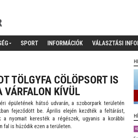
SÉG
SPORT
INFORMÁCIÓK
VÁLASZTÁSI INF
H
DT TÖLGYFA CÖLÖPSORT IS
A VÁRFALON KÍVÜL
éri épületének hátsó udvarán, a szoborpark területén
an fejeződött be. Április elején kezdték a feltárást,
H
k a nyomait keresték a régészek, ugyanis a korábbi
 fal is húzódik ezen a területen.
K