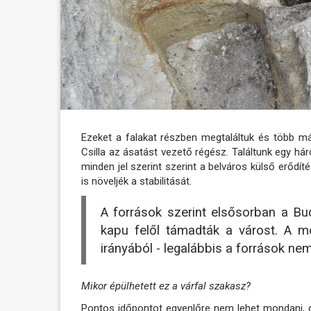
Ezeket a falakat részben megtaláltuk és több má
Csilla az ásatást vezető régész. Találtunk egy h
minden jel szerint szerint a belváros külső erődíté
is növeljék a stabilitását.
A források szerint elsősorban a Buda
kapu felől támadták a várost. A mo
irányából - legalábbis a források nem
Mikor épülhetett ez a várfal szakasz?
Pontos időpontot egyenlőre nem lehet mondani, d