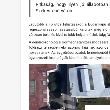
Ritkaság, hogy ilyen jó állapotba
Székesfehérváron.
Legutóbb a Fő utca felújításakor, a Budai kapu a
régészprofesszor ásatásaiból kerültek még elő 
városon belül és kívül is több helyen nőttek tölgyf
A dendrokronológiai kormeghatározás módszere a
földrajzi térségben élő azonos fajú fák azonos
növesztenek. Az évgyűrűsorozatok leméréseiből kia
úgynevezett kronológiák készíthetők, amelyekben 