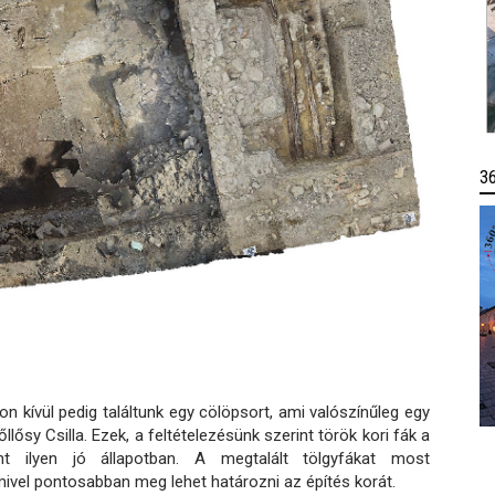
3
on kívül pedig találtunk egy cölöpsort, ami valószínűleg egy
ősy Csilla. Ezek, a feltételezésünk szerint török kori fák a
t ilyen jó állapotban. A megtalált tölgyfákat most
amivel pontosabban meg lehet határozni az építés korát.