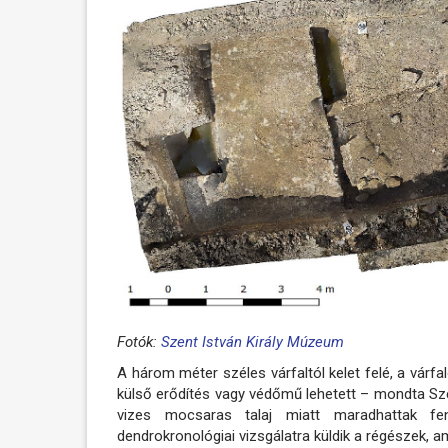
Fotók:
Szent István Király Múzeum
A három méter széles várfaltól kelet felé, a várfal
külső erődítés vagy védőmű lehetett – mondta Szőll
vizes mocsaras talaj miatt maradhattak fen
dendrokronológiai vizsgálatra küldik a régészek, 