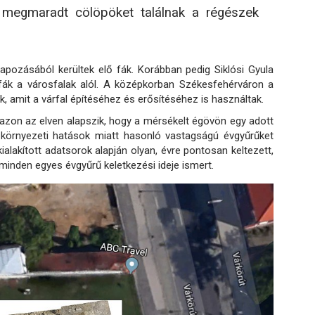
n megmaradt cölöpöket találnak a régészek
lapozásából kerültek elő fák. Korábban pedig Siklósi Gyula
fák a városfalak alól. A középkorban Székesfehérváron a
ák, amit a várfal építéséhez és erősítéséhez is használtak.
zon az elven alapszik, hogy a mérsékelt égövön egy adott
 környezeti hatások miatt hasonló vastagságú évgyűrűket
lakított adatsorok alapján olyan, évre pontosan keltezett,
minden egyes évgyűrű keletkezési ideje ismert.