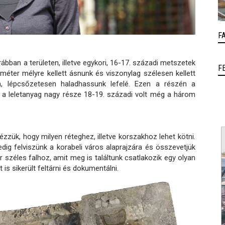
F
bban a területen, illetve egykori, 16-17. századi metszetek
F
 méter mélyre kellett ásnunk és viszonylag szélesen kellett
n, lépcsőzetesen haladhassunk lefelé. Ezen a részén a
 a leletanyag nagy része 18-19. századi volt még a három
ük, hogy milyen réteghez, illetve korszakhoz lehet kötni.
dig felviszünk a korabeli város alaprajzára és összevetjük
 széles falhoz, amit meg is találtunk csatlakozik egy olyan
 is sikerült feltárni és dokumentálni.