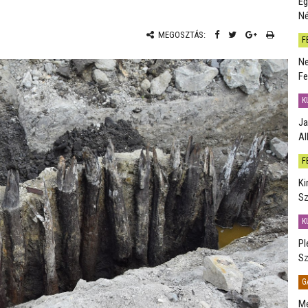
Eg
Né
MEGOSZTÁS:
F
Ne
Fe
K
Ja
Al
F
Ki
Sz
K
Pl
Sz
G
Me