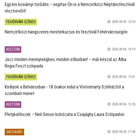
Egy kis kosárnyi törődés – segítse Ön is a Nemzetközi Néptáncfesztivál
résztvevőit!
FEHÉRVÁRI SZÍNES
2026.08.06. 16:03
Nemzetközi hangszeres mesterkurzus és fesztivál Fehérvárcsurgón
KULTÚRA
2026.08.06. 14:19
Jazz minden mennyiségben, minden stílusban! – már készül az Alba
Regia Feszt színpada
FEHÉRVÁRI SZÍNES
2026.08.06. 13:41
Királyok a Belvárosban - 18 órakor indul a Vörösmarty Színháztól a
szombati menet
KULTÚRA
2026.08.06. 13:35
Pletykafészek – Neil Simon bohózata a Csajághy Laura Színpadon
GAZDASÁG
2026.08.06. 11:04