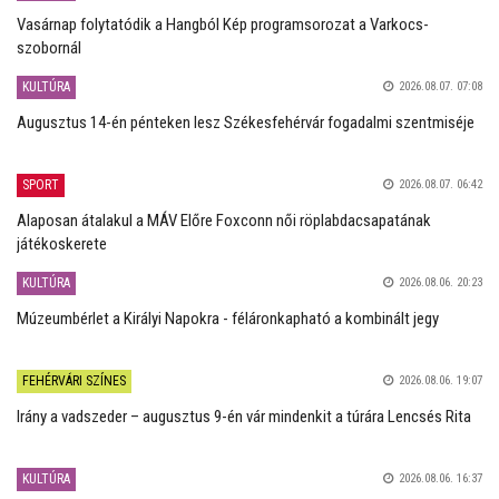
Vasárnap folytatódik a Hangból Kép programsorozat a Varkocs-
szobornál
KULTÚRA
2026.08.07. 07:08
Augusztus 14-én pénteken lesz Székesfehérvár fogadalmi szentmiséje
SPORT
2026.08.07. 06:42
Alaposan átalakul a MÁV Előre Foxconn női röplabdacsapatának
játékoskerete
KULTÚRA
2026.08.06. 20:23
Múzeumbérlet a Királyi Napokra - féláronkapható a kombinált jegy
FEHÉRVÁRI SZÍNES
2026.08.06. 19:07
Irány a vadszeder – augusztus 9-én vár mindenkit a túrára Lencsés Rita
KULTÚRA
2026.08.06. 16:37