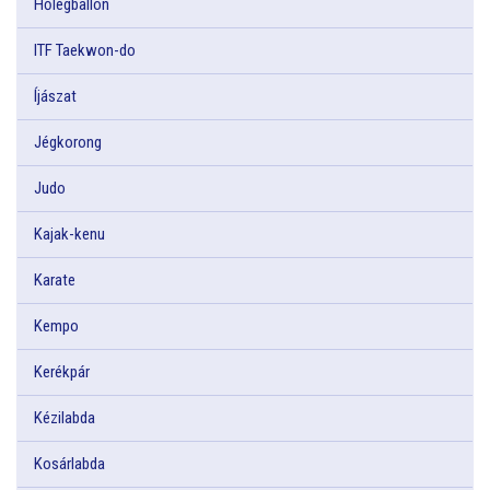
Hőlégballon
ITF Taekwon-do
Íjászat
Jégkorong
Judo
Kajak-kenu
Karate
Kempo
Kerékpár
Kézilabda
Kosárlabda