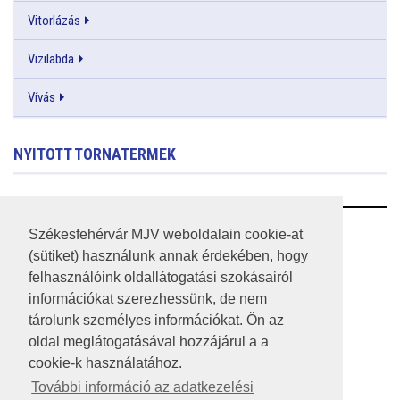
Vitorlázás
Vizilabda
Vívás
NYITOTT TORNATERMEK
RSS
Székesfehérvár MJV weboldalain cookie-at
(sütiket) használunk annak érdekében, hogy
A HONLAP 2017.03.31-I ÁLLAPOTA
felhasználóink oldallátogatási szokásairól
információkat szerezhessünk, de nem
JOGI NYILATKOZAT
tárolunk személyes információkat. Ön az
IMPRESSZUM
oldal meglátogatásával hozzájárul a a
cookie-k használatához.
MÉDIAAJÁNLAT
További információ az adatkezelési