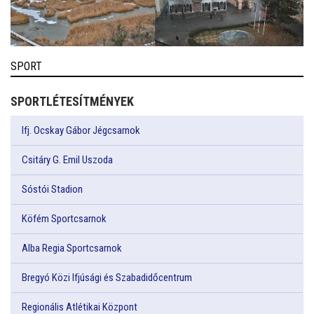
SPORT
SPORTLÉTESÍTMÉNYEK
Ifj. Ocskay Gábor Jégcsarnok
Csitáry G. Emil Uszoda
Sóstói Stadion
Köfém Sportcsarnok
Alba Regia Sportcsarnok
Bregyó Közi Ifjúsági és Szabadidőcentrum
Regionális Atlétikai Központ