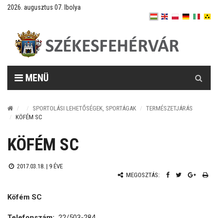
2026. augusztus 07. Ibolya
Keresés
MENÜ
SPORTOLÁSI LEHETŐSÉGEK, SPORTÁGAK
TERMÉSZETJÁRÁS
KÖFÉM SC
KÖFÉM SC
2017.03.18. |
9 ÉVE
MEGOSZTÁS:
Köfém SC
Telefonszám:
22/503-284