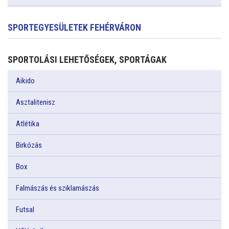
SPORTEGYESÜLETEK FEHÉRVÁRON
SPORTOLÁSI LEHETŐSÉGEK, SPORTÁGAK
Aikido
Asztalitenisz
Atlétika
Birkózás
Box
Falmászás és sziklamászás
Futsal