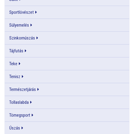
Sportlövészet
Súlyemelés
Szinkornúszás
Tájfutás
Teke
Tenisz
Természetjárás
Tollaslabda
Tömegsport
Úszás