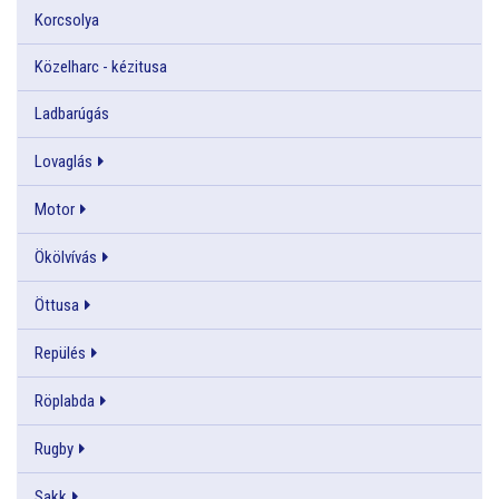
Korcsolya
Közelharc - kézitusa
Ladbarúgás
Lovaglás
Motor
Ökölvívás
Öttusa
Repülés
Röplabda
Rugby
Sakk