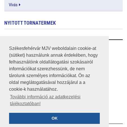
Vívás
NYITOTT TORNATERMEK
RSS
Székesfehérvár MJV weboldalain cookie-at
(sütiket) használunk annak érdekében, hogy
A HONLAP 2017.03.31-I ÁLLAPOTA
felhasználóink oldallátogatási szokásairól
információkat szerezhessünk, de nem
JOGI NYILATKOZAT
tárolunk személyes információkat. Ön az
IMPRESSZUM
oldal meglátogatásával hozzájárul a a
cookie-k használatához.
MÉDIAAJÁNLAT
További információ az adatkezelési
tájékoztatóban!
KÖZÉRDEKŰ ADATOK
ADATVÉDELEM
OK