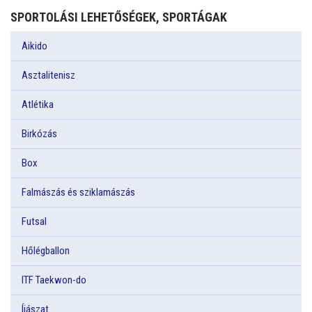
SPORTOLÁSI LEHETŐSÉGEK, SPORTÁGAK
Aikido
Asztalitenisz
Atlétika
Birkózás
Box
Falmászás és sziklamászás
Futsal
Hőlégballon
ITF Taekwon-do
Íjászat