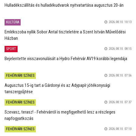
Hulladékszállítás és hulladékudvarok nyitvatartása augusztus 20-án
KULTÚRA
2026.08.10. 10:13
Emlékszoba nyílik Sobor Antal tiszteletére a Szent István Művelődési
Házban
SPORT
2026.08.10. 08:15
Bejelentette visszavonulását a Hydro Fehérvár AV19 korábbi legendája
FEHÉRVÁRI SZÍNES
2026.08.10. 07:56
Augusztus 15-ig tart a Gárdonyi és az Adypapír jótékonysági
tanszergyűjtése
FEHÉRVÁRI SZÍNES
2026.08.10. 07:37
Szevasz, terasz! - Fehérvárról is megfigyelhető lesz a részleges
napfogyatkozás
FEHÉRVÁRI SZÍNES
2026.08.10. 07:10