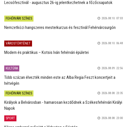
Lecsófesztivál - augusztus 26-ig jelentkezhetnek a főzőcsapatok
FEHÉRVÁRI SZÍNES
2026.08.10. 07:03
Nemzetközi hangszeres mesterkurzus és fesztivál Fehérvárcsurgón
VÁROSTÖRTÉNET
2026.08.10. 06:48
Modern és praktikus – Kotsis Iván fehérvári épületei
KULTÚRA
2026.08.09. 22:56
Több százan élvezték minden este az Alba Regia Feszt koncertjeit a
hétvégén
FEHÉRVÁRI SZÍNES
2026.08.08. 23:35
Királyok a Belvárosban - hamarosan kezdődnek a Székesfehérvári Királyi
Napok
SPORT
2026.08.08. 23:00