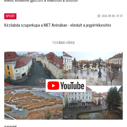
Kilenc emberrel győzött a Videoton a Sóstón
SPORT
2026.08.08. 07:07
Kézilabda szuperkupa a MET Arénában - elindult a jegyértékesítés
TOVÁBBI HÍREK