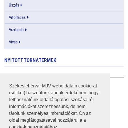
Úszás
Vitorlázás
Vizilabda
Vívás
NYITOTT TORNATERMEK
RSS
Székesfehérvár MJV weboldalain cookie-at
(sütiket) használunk annak érdekében, hogy
A HONLAP 2017.03.31-I ÁLLAPOTA
felhasználóink oldallátogatási szokásairól
információkat szerezhessünk, de nem
JOGI NYILATKOZAT
tárolunk személyes információkat. Ön az
IMPRESSZUM
oldal meglátogatásával hozzájárul a a
cookie-k használatához.