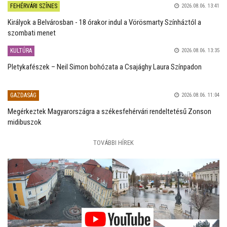
FEHÉRVÁRI SZÍNES
2026.08.06. 13:41
Királyok a Belvárosban - 18 órakor indul a Vörösmarty Színháztól a
szombati menet
KULTÚRA
2026.08.06. 13:35
Pletykafészek – Neil Simon bohózata a Csajághy Laura Színpadon
GAZDASÁG
2026.08.06. 11:04
Megérkeztek Magyarországra a székesfehérvári rendeltetésű Zonson
midibuszok
TOVÁBBI HÍREK