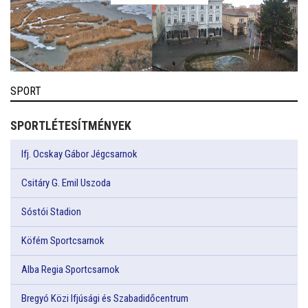
SPORT
SPORTLÉTESÍTMÉNYEK
Ifj. Ocskay Gábor Jégcsarnok
Csitáry G. Emil Uszoda
Sóstói Stadion
Köfém Sportcsarnok
Alba Regia Sportcsarnok
Bregyó Közi Ifjúsági és Szabadidőcentrum