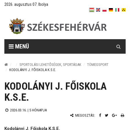
2026. augusztus 07. Ibolya
Keresés
MENÜ
SPORTOLÁSI LEHETŐSÉGEK, SPORTÁGAK
TÖMEGSPORT
KODOLÁNYI J. FŐISKOLA K.S.E.
KODOLÁNYI J. FŐISKOLA
K.S.E.
2026.03.16. |
5 HÓNAPJA
MEGOSZTÁS:
Kodolányi J. Főiskola K.S.E.