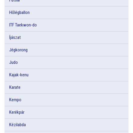
Hőlégballon
ITF Taekwon-do
Íjászat
Jégkorong
Judo
Kajak-kenu
Karate
Kempo
Kerékpár
Kézilabda