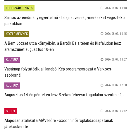
FEHÉRVÁRI SZÍNES
2026.08.07. 10:48
Sajnos az eredmény egyértelmű - talajnedvesség-méréseket végeztek a
parkokban
KÖZLEMÉNYEK
2026.08.07. 10:45
A Bem József utca környékén, a Bartók Béla téren és Kisfaludon lesz
áramszünet augusztus 10-én
KULTÚRA
2026.08.07. 08:37
Vasárnap folytatódik a Hangból Kép programsorozat a Varkocs-
szobornál
KULTÚRA
2026.08.07. 07:08
Augusztus 14-én pénteken lesz Székesfehérvár fogadalmi szentmiséje
SPORT
2026.08.07. 06:42
Alaposan átalakul a MÁV Előre Foxconn női röplabdacsapatának
játékoskerete