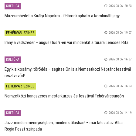
KULTÚRA
2026.08.06. 20:23
Múzeumbérlet a Királyi Napokra - féláronkapható a kombinált jegy
FEHÉRVÁRI SZÍNES
2026.08.06. 19:07
Irány a vadszeder – augusztus 9-én vár mindenkit a túrára Lencsés Rita
KULTÚRA
2026.08.06. 16:37
Egy kis kosárnyi törődés – segítse Ön is a Nemzetközi Néptáncfesztivál
résztvevőit!
FEHÉRVÁRI SZÍNES
2026.08.06. 16:03
Nemzetközi hangszeres mesterkurzus és fesztivál Fehérvárcsurgón
KULTÚRA
2026.08.06. 14:19
Jazz minden mennyiségben, minden stílusban! – már készül az Alba
Regia Feszt színpada