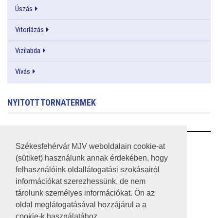
Úszás
Vitorlázás
Vizilabda
Vívás
NYITOTT TORNATERMEK
RSS
Székesfehérvár MJV weboldalain cookie-at
(sütiket) használunk annak érdekében, hogy
A HONLAP 2017.03.31-I ÁLLAPOTA
felhasználóink oldallátogatási szokásairól
információkat szerezhessünk, de nem
JOGI NYILATKOZAT
tárolunk személyes információkat. Ön az
IMPRESSZUM
oldal meglátogatásával hozzájárul a a
cookie-k használatához.