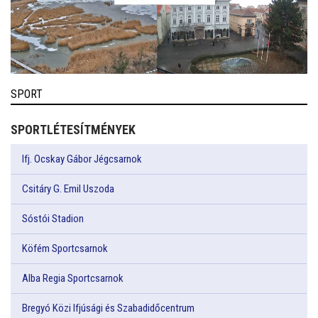
SPORT
SPORTLÉTESÍTMÉNYEK
Ifj. Ocskay Gábor Jégcsarnok
Csitáry G. Emil Uszoda
Sóstói Stadion
Köfém Sportcsarnok
Alba Regia Sportcsarnok
Bregyó Közi Ifjúsági és Szabadidőcentrum