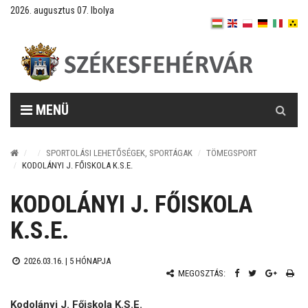
2026. augusztus 07. Ibolya
Keresés
MENÜ
SPORTOLÁSI LEHETŐSÉGEK, SPORTÁGAK
TÖMEGSPORT
KODOLÁNYI J. FŐISKOLA K.S.E.
KODOLÁNYI J. FŐISKOLA
K.S.E.
2026.03.16. |
5 HÓNAPJA
MEGOSZTÁS:
Kodolányi J. Főiskola K.S.E.