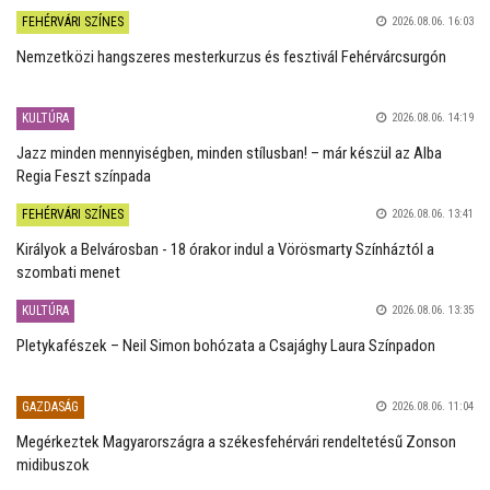
FEHÉRVÁRI SZÍNES
2026.08.06. 16:03
Nemzetközi hangszeres mesterkurzus és fesztivál Fehérvárcsurgón
KULTÚRA
2026.08.06. 14:19
Jazz minden mennyiségben, minden stílusban! – már készül az Alba
Regia Feszt színpada
FEHÉRVÁRI SZÍNES
2026.08.06. 13:41
Királyok a Belvárosban - 18 órakor indul a Vörösmarty Színháztól a
szombati menet
KULTÚRA
2026.08.06. 13:35
Pletykafészek – Neil Simon bohózata a Csajághy Laura Színpadon
GAZDASÁG
2026.08.06. 11:04
Megérkeztek Magyarországra a székesfehérvári rendeltetésű Zonson
midibuszok