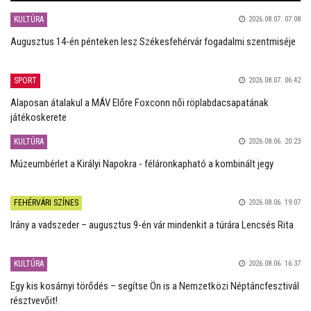
KULTÚRA
2026.08.07. 07:08
Augusztus 14-én pénteken lesz Székesfehérvár fogadalmi szentmiséje
SPORT
2026.08.07. 06:42
Alaposan átalakul a MÁV Előre Foxconn női röplabdacsapatának
játékoskerete
KULTÚRA
2026.08.06. 20:23
Múzeumbérlet a Királyi Napokra - féláronkapható a kombinált jegy
FEHÉRVÁRI SZÍNES
2026.08.06. 19:07
Irány a vadszeder – augusztus 9-én vár mindenkit a túrára Lencsés Rita
KULTÚRA
2026.08.06. 16:37
Egy kis kosárnyi törődés – segítse Ön is a Nemzetközi Néptáncfesztivál
résztvevőit!