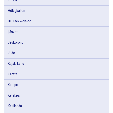
Hőlégballon
ITF Taekwon-do
Íjászat
Jégkorong
Judo
Kajak-kenu
Karate
Kempo
Kerékpár
Kézilabda