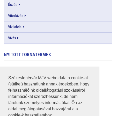
Úszás
Vitorlázás
Vizilabda
Vívás
NYITOTT TORNATERMEK
RSS
Székesfehérvár MJV weboldalain cookie-at
(sütiket) használunk annak érdekében, hogy
A HONLAP 2017.03.31-I ÁLLAPOTA
felhasználóink oldallátogatási szokásairól
információkat szerezhessünk, de nem
JOGI NYILATKOZAT
tárolunk személyes információkat. Ön az
IMPRESSZUM
oldal meglátogatásával hozzájárul a a
cookie-k használatához.