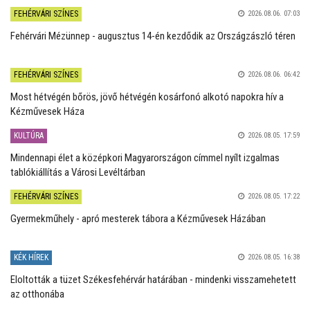
FEHÉRVÁRI SZÍNES
2026.08.06. 07:03
Fehérvári Mézünnep - augusztus 14-én kezdődik az Országzászló téren
FEHÉRVÁRI SZÍNES
2026.08.06. 06:42
Most hétvégén bőrös, jövő hétvégén kosárfonó alkotó napokra hív a
Kézművesek Háza
KULTÚRA
2026.08.05. 17:59
Mindennapi élet a középkori Magyarországon címmel nyílt izgalmas
tablókiállítás a Városi Levéltárban
FEHÉRVÁRI SZÍNES
2026.08.05. 17:22
Gyermekműhely - apró mesterek tábora a Kézművesek Házában
KÉK HÍREK
2026.08.05. 16:38
Eloltották a tüzet Székesfehérvár határában - mindenki visszamehetett
az otthonába