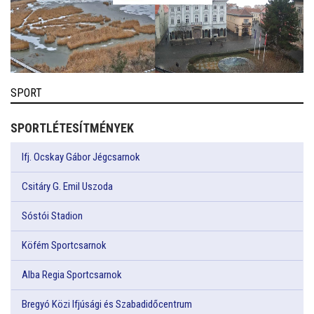
SPORT
SPORTLÉTESÍTMÉNYEK
Ifj. Ocskay Gábor Jégcsarnok
Csitáry G. Emil Uszoda
Sóstói Stadion
Köfém Sportcsarnok
Alba Regia Sportcsarnok
Bregyó Közi Ifjúsági és Szabadidőcentrum