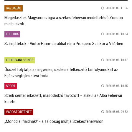
GAZDASÁG
2026.08.06. 11:04
Megérkeztek Magyarországra a székesfehérvári rendeltetésű Zonson
midibuszok
KULTÚRA
2026.08.06. 10:53
Színi játékok - Victor Haïm-darabbal vár a Prospero Színkör a V54-ben
FEHÉRVÁRI SZÍNES
2026.08.06. 10:47
Ősszel folytatja az ingyenes, szülésre felkészítő tanfolyamokat az
Egészségfejlesztési Iroda
SPORT
2026.08.06. 10:45
Szerb center érkezett, másodedző távozott – alakul az Alba Fehérvár
kerete
VÁROSTÖRTÉNET
2026.08.06. 09:52
„Mondd el fiaidnak!” - a zsidóság múltja Székesfehérváron