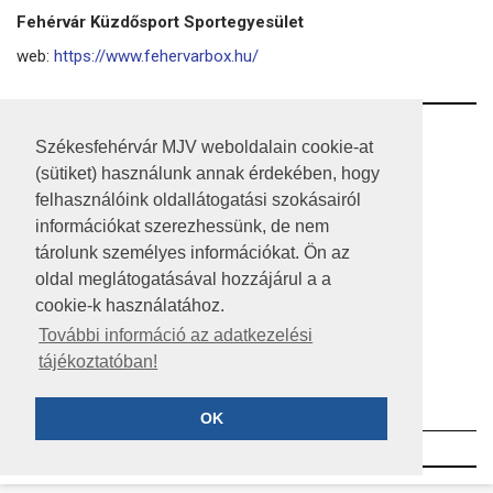
Fehérvár Küzdősport Sportegyesület
web:
https://www.fehervarbox.hu/
RSS
Székesfehérvár MJV weboldalain cookie-at
(sütiket) használunk annak érdekében, hogy
A HONLAP 2017.03.31-I ÁLLAPOTA
felhasználóink oldallátogatási szokásairól
JOGI NYILATKOZAT
információkat szerezhessünk, de nem
tárolunk személyes információkat. Ön az
IMPRESSZUM
oldal meglátogatásával hozzájárul a a
cookie-k használatához.
MÉDIAAJÁNLAT
További információ az adatkezelési
KÖZÉRDEKŰ ADATOK
tájékoztatóban!
ADATVÉDELEM
OK
©2023 SZÉKESFEHÉRVÁR MEGYEI JOGÚ VÁROS