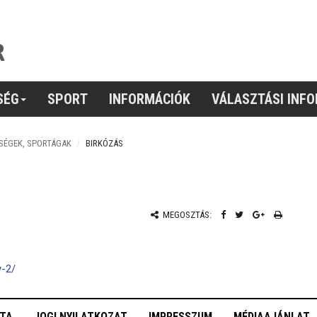
SÉG
SPORT
INFORMÁCIÓK
VÁLASZTÁSI INF
SÉGEK, SPORTÁGAK
BIRKÓZÁS
MEGOSZTÁS:
y-2/
OTA
JOGI NYILATKOZAT
IMPRESSZUM
MÉDIAAJÁNLAT