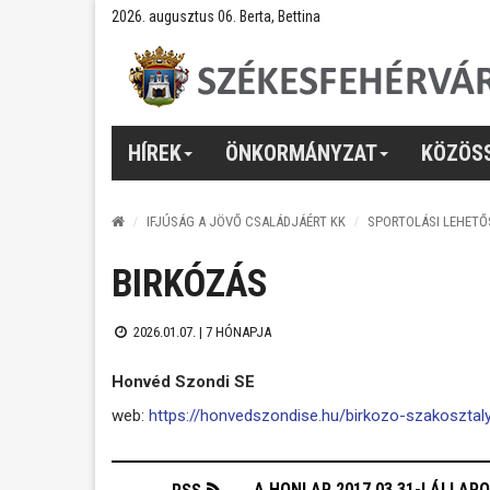
2026. augusztus 06. Berta, Bettina
HÍREK
ÖNKORMÁNYZAT
KÖZÖS
IFJÚSÁG A JÖVŐ CSALÁDJÁÉRT KK
SPORTOLÁSI LEHETŐ
BIRKÓZÁS
2026.01.07. |
7 HÓNAPJA
Honvéd Szondi SE
web:
https://honvedszondise.hu/birkozo-szakosztal
A HONLAP 2017.03.31-I ÁLLAP