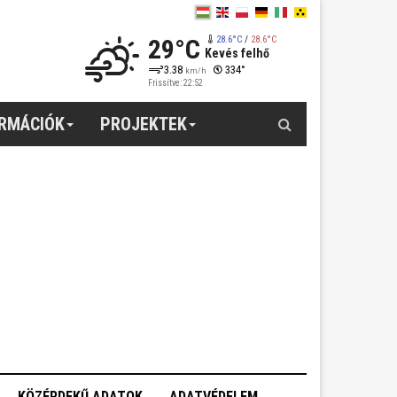
29°C
28.6°C
/
28.6°C
Kevés felhő
3.38
334°
km/h
Frissítve: 22:52
Keresés
ORMÁCIÓK
PROJEKTEK
KÖZÉRDEKŰ ADATOK
ADATVÉDELEM