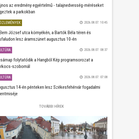
jnos az eredmény egyértelmű - talajnedvesség-méréseket
geztek a parkokban
ÖZLEMÉNYEK
2026.08.07. 10:45
Bem József utca környékén, a Bartók Béla téren és
sfaludon lesz áramszünet augusztus 10-én
ULTÚRA
2026.08.07. 08:37
sárnap folytatódik a Hangból Kép programsorozat a
rkocs-szobornál
ULTÚRA
2026.08.07. 07:08
gusztus 14-én pénteken lesz Székesfehérvár fogadalmi
entmiséje
TOVÁBBI HÍREK