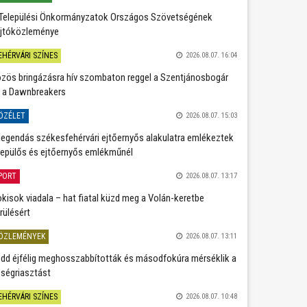
Települési Önkormányzatok Országos Szövetségének
jtóközleménye
EHÉRVÁRI SZÍNES
2026.08.07. 16:04
zös bringázásra hív szombaton reggel a Szentjánosbogár
 a Dawnbreakers
ÖZÉLET
2026.08.07. 15:03
legendás székesfehérvári ejtőernyős alakulatra emlékeztek
repülős és ejtőernyős emlékműnél
PORT
2026.08.07. 13:17
kisok viadala – hat fiatal küzd meg a Volán-keretbe
rülésért
ÖZLEMÉNYEK
2026.08.07. 13:11
dd éjfélig meghosszabbították és másodfokúra mérséklik a
ségriasztást
EHÉRVÁRI SZÍNES
2026.08.07. 10:48