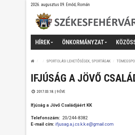
2026. augusztus 09. Emőd, Román
HÍREK
ÖNKORMÁNYZAT
KÖZÖS
SPORTOLÁSI LEHETŐSÉGEK, SPORTÁGAK
TÖMEGSPO
IFJÚSÁG A JÖVŐ CSALÁ
2017.03.18. |
9 ÉVE
Ifjúság a Jövő Családjáért KK
Telefonszám:
20/244-8382
E-mail cím:
ifjusag.a.j.cs.k.k.e@gmail.com