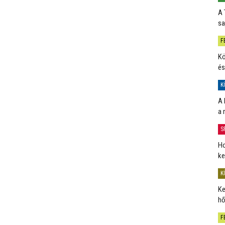
A 
sa
F
Kö
és
K
A 
a 
S
Ho
ke
K
Ke
hő
F