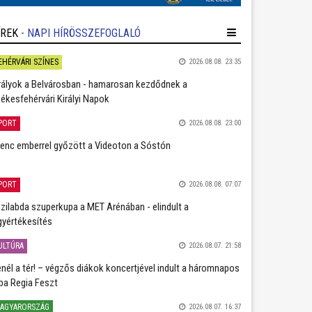
ÍREK
- NAPI HÍRÖSSZEFOGLALÓ
EHÉRVÁRI SZÍNES
2026.08.08. 23:35
rályok a Belvárosban - hamarosan kezdődnek a
ékesfehérvári Királyi Napok
PORT
2026.08.08. 23:00
lenc emberrel győzött a Videoton a Sóstón
PORT
2026.08.08. 07:07
zilabda szuperkupa a MET Arénában - elindult a
gyértékesítés
ULTÚRA
2026.08.07. 21:58
nél a tér! – végzős diákok koncertjével indult a háromnapos
ba Regia Feszt
AGYARORSZÁG
2026.08.07. 16:37