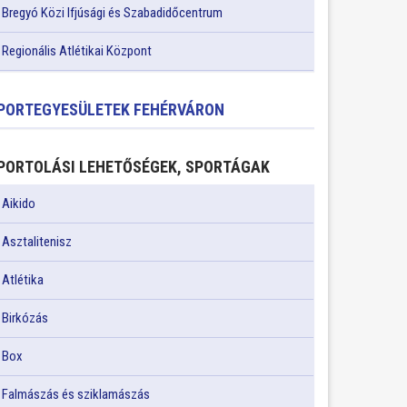
Bregyó Közi Ifjúsági és Szabadidőcentrum
Regionális Atlétikai Központ
PORTEGYESÜLETEK FEHÉRVÁRON
PORTOLÁSI LEHETŐSÉGEK, SPORTÁGAK
Aikido
Asztalitenisz
Atlétika
Birkózás
Box
Falmászás és sziklamászás