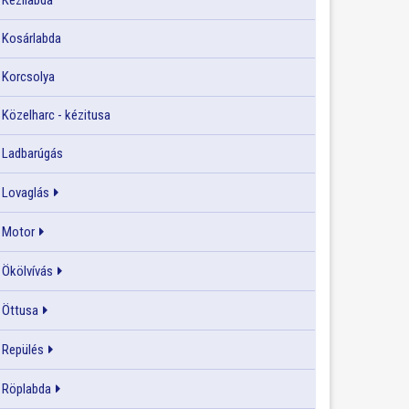
Kézilabda
Kosárlabda
Korcsolya
Közelharc - kézitusa
Ladbarúgás
Lovaglás
Motor
Ökölvívás
Öttusa
Repülés
Röplabda