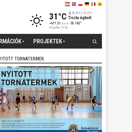
31°C
31.4°C
/
31.4°C
Tiszta égbolt
1.31
143°
km/h
Frissítve: 13:55
Keresés
ORMÁCIÓK
PROJEKTEK
YITOTT TORNATERMEK