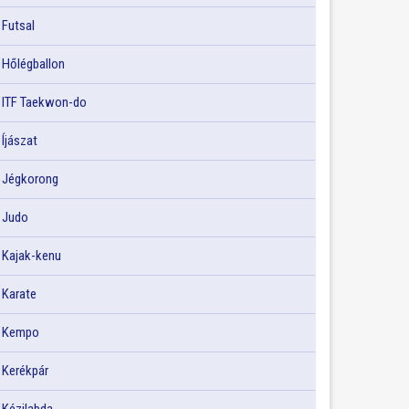
Futsal
Hőlégballon
ITF Taekwon-do
Íjászat
Jégkorong
Judo
Kajak-kenu
Karate
Kempo
Kerékpár