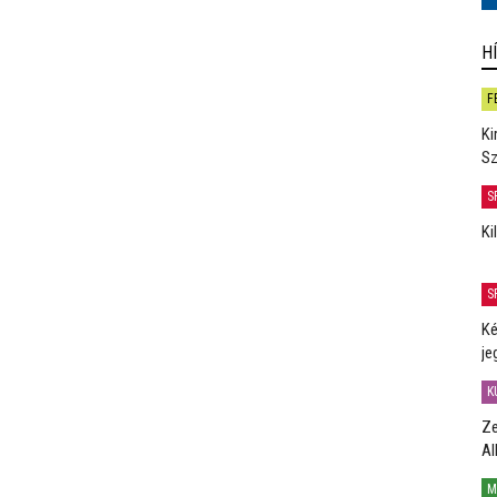
H
F
Ki
Sz
S
Ki
S
Ké
je
K
Ze
Al
M