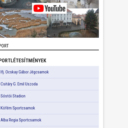
PORT
PORTLÉTESÍTMÉNYEK
Ifj. Ocskay Gábor Jégcsarnok
Csitáry G. Emil Uszoda
Sóstói Stadion
Köfém Sportcsarnok
Alba Regia Sportcsarnok