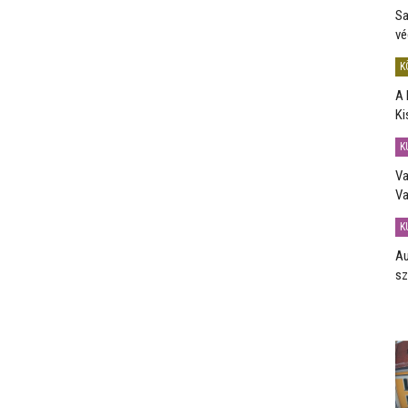
Sa
vé
K
A 
Ki
K
Va
Va
K
Au
sz