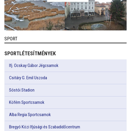
SPORT
SPORTLÉTESÍTMÉNYEK
Ifj. Ocskay Gábor Jégcsarnok
Csitáry G. Emil Uszoda
Sóstói Stadion
Köfém Sportcsarnok
Alba Regia Sportcsarnok
Bregyó Közi Ifjúsági és Szabadidőcentrum