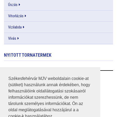
Úszás
Vitorlázás
Vizilabda
Vívás
NYITOTT TORNATERMEK
RSS
Székesfehérvár MJV weboldalain cookie-at
(sütiket) használunk annak érdekében, hogy
A HONLAP 2017.03.31-I ÁLLAPOTA
felhasználóink oldallátogatási szokásairól
információkat szerezhessünk, de nem
JOGI NYILATKOZAT
tárolunk személyes információkat. Ön az
IMPRESSZUM
oldal meglátogatásával hozzájárul a a
cookie-k használatához.