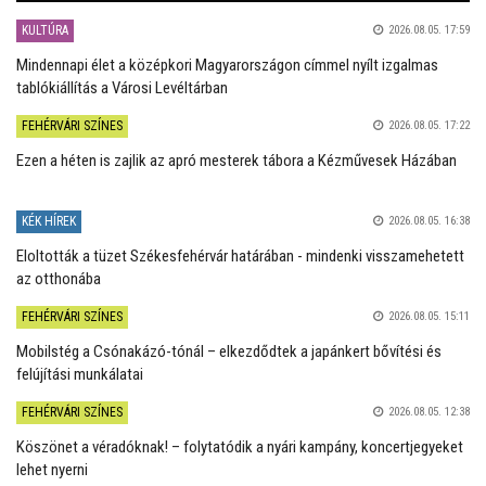
KULTÚRA
2026.08.05. 17:59
Mindennapi élet a középkori Magyarországon címmel nyílt izgalmas
tablókiállítás a Városi Levéltárban
FEHÉRVÁRI SZÍNES
2026.08.05. 17:22
Ezen a héten is zajlik az apró mesterek tábora a Kézművesek Házában
KÉK HÍREK
2026.08.05. 16:38
Eloltották a tüzet Székesfehérvár határában - mindenki visszamehetett
az otthonába
FEHÉRVÁRI SZÍNES
2026.08.05. 15:11
Mobilstég a Csónakázó-tónál – elkezdődtek a japánkert bővítési és
felújítási munkálatai
FEHÉRVÁRI SZÍNES
2026.08.05. 12:38
Köszönet a véradóknak! – folytatódik a nyári kampány, koncertjegyeket
lehet nyerni