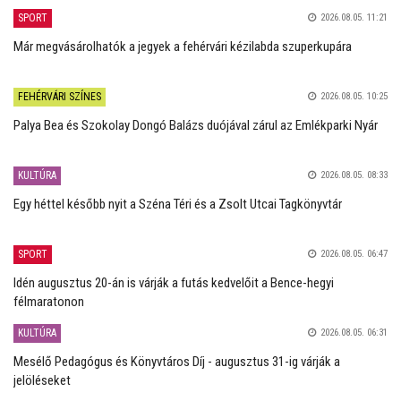
SPORT
2026.08.05. 11:21
Már megvásárolhatók a jegyek a fehérvári kézilabda szuperkupára
FEHÉRVÁRI SZÍNES
2026.08.05. 10:25
Palya Bea és Szokolay Dongó Balázs duójával zárul az Emlékparki Nyár
KULTÚRA
2026.08.05. 08:33
Egy héttel később nyit a Széna Téri és a Zsolt Utcai Tagkönyvtár
SPORT
2026.08.05. 06:47
Idén augusztus 20-án is várják a futás kedvelőit a Bence-hegyi
félmaratonon
KULTÚRA
2026.08.05. 06:31
Mesélő Pedagógus és Könyvtáros Díj - augusztus 31-ig várják a
jelöléseket