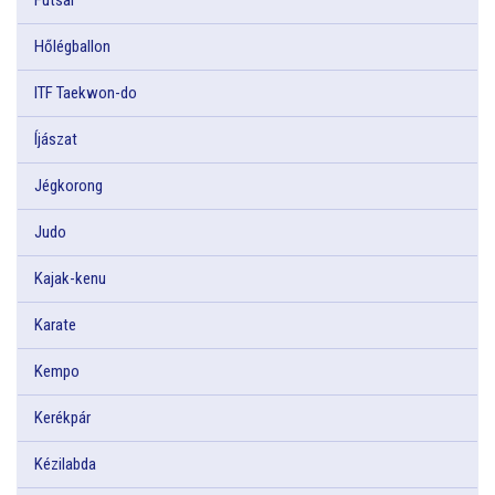
Hőlégballon
ITF Taekwon-do
Íjászat
Jégkorong
Judo
Kajak-kenu
Karate
Kempo
Kerékpár
Kézilabda