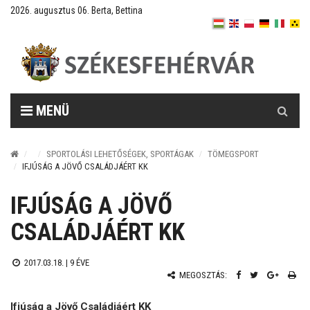
2026. augusztus 06. Berta, Bettina
Keresés
MENÜ
SPORTOLÁSI LEHETŐSÉGEK, SPORTÁGAK
TÖMEGSPORT
IFJÚSÁG A JÖVŐ CSALÁDJÁÉRT KK
IFJÚSÁG A JÖVŐ
CSALÁDJÁÉRT KK
2017.03.18. |
9 ÉVE
MEGOSZTÁS:
Ifjúság a Jövő Családjáért KK