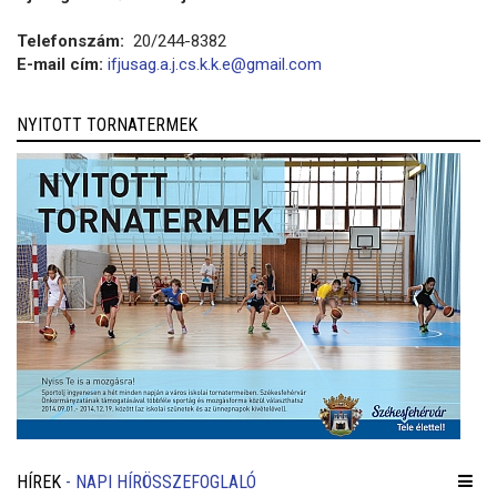
Telefonszám:
20/244-8382
E-mail cím:
ifjusag.a.j.cs.k.k.e@gmail.com
NYITOTT TORNATERMEK
HÍREK
- NAPI HÍRÖSSZEFOGLALÓ