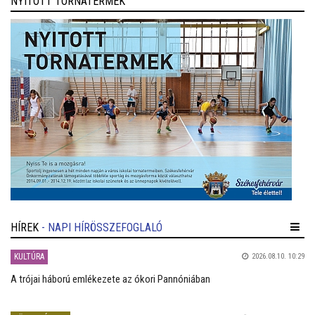
NYITOTT TORNATERMEK
HÍREK
- NAPI HÍRÖSSZEFOGLALÓ
KULTÚRA
2026.08.10. 10:29
A trójai háború emlékezete az ókori Pannóniában