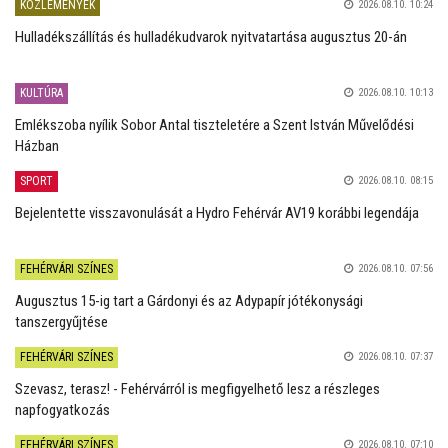
KÖZLEMÉNYEK
2026.08.10. 10:24
Hulladékszállítás és hulladékudvarok nyitvatartása augusztus 20-án
KULTÚRA
2026.08.10. 10:13
Emlékszoba nyílik Sobor Antal tiszteletére a Szent István Művelődési
Házban
SPORT
2026.08.10. 08:15
Bejelentette visszavonulását a Hydro Fehérvár AV19 korábbi legendája
FEHÉRVÁRI SZÍNES
2026.08.10. 07:56
Augusztus 15-ig tart a Gárdonyi és az Adypapír jótékonysági
tanszergyűjtése
FEHÉRVÁRI SZÍNES
2026.08.10. 07:37
Szevasz, terasz! - Fehérvárról is megfigyelhető lesz a részleges
napfogyatkozás
FEHÉRVÁRI SZÍNES
2026.08.10. 07:10