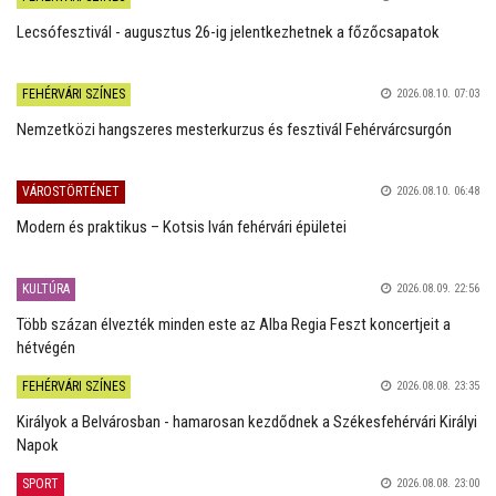
Lecsófesztivál - augusztus 26-ig jelentkezhetnek a főzőcsapatok
FEHÉRVÁRI SZÍNES
2026.08.10. 07:03
Nemzetközi hangszeres mesterkurzus és fesztivál Fehérvárcsurgón
VÁROSTÖRTÉNET
2026.08.10. 06:48
Modern és praktikus – Kotsis Iván fehérvári épületei
KULTÚRA
2026.08.09. 22:56
Több százan élvezték minden este az Alba Regia Feszt koncertjeit a
hétvégén
FEHÉRVÁRI SZÍNES
2026.08.08. 23:35
Királyok a Belvárosban - hamarosan kezdődnek a Székesfehérvári Királyi
Napok
SPORT
2026.08.08. 23:00