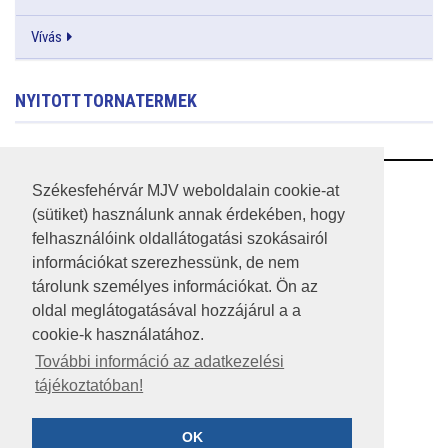
Vívás
NYITOTT TORNATERMEK
RSS
Székesfehérvár MJV weboldalain cookie-at
(sütiket) használunk annak érdekében, hogy
A HONLAP 2017.03.31-I ÁLLAPOTA
felhasználóink oldallátogatási szokásairól
információkat szerezhessünk, de nem
JOGI NYILATKOZAT
tárolunk személyes információkat. Ön az
IMPRESSZUM
oldal meglátogatásával hozzájárul a a
cookie-k használatához.
MÉDIAAJÁNLAT
További információ az adatkezelési
tájékoztatóban!
KÖZÉRDEKŰ ADATOK
ADATVÉDELEM
OK