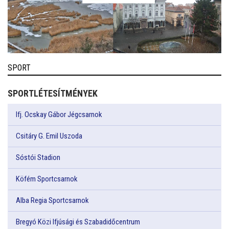
SPORT
SPORTLÉTESÍTMÉNYEK
Ifj. Ocskay Gábor Jégcsarnok
Csitáry G. Emil Uszoda
Sóstói Stadion
Köfém Sportcsarnok
Alba Regia Sportcsarnok
Bregyó Közi Ifjúsági és Szabadidőcentrum