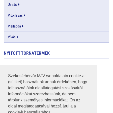
Úszás
Vitorlázás
Vizilabda
Vívás
NYITOTT TORNATERMEK
RSS
Székesfehérvár MJV weboldalain cookie-at
(sütiket) használunk annak érdekében, hogy
A HONLAP 2017.03.31-I ÁLLAPOTA
felhasználóink oldallátogatási szokásairól
információkat szerezhessünk, de nem
JOGI NYILATKOZAT
tárolunk személyes információkat. Ön az
IMPRESSZUM
oldal meglátogatásával hozzájárul a a
cookie-k használatához.