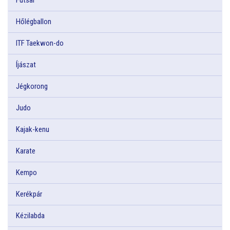
Hőlégballon
ITF Taekwon-do
Íjászat
Jégkorong
Judo
Kajak-kenu
Karate
Kempo
Kerékpár
Kézilabda