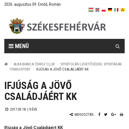
2026. augusztus 09. Emőd, Román
Keresés
MENÜ
ALBA BIANCA TENISZ CLUB
SPORTOLÁSI LEHETŐSÉGEK, SPORTÁGAK
TÖMEGSPORT
IFJÚSÁG A JÖVŐ CSALÁDJÁÉRT KK
IFJÚSÁG A JÖVŐ
CSALÁDJÁÉRT KK
2017.03.18. |
9 ÉVE
MEGOSZTÁS:
Ifjúság a Jövő Családjáért KK