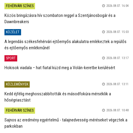
FEHÉRVÁRI SZÍNES
2026.08.07. 16:04
Közös bringázásra hív szombaton reggel a Szentjánosbogár és a
Dawnbreakers
KÖZÉLET
2026.08.07. 15:03
A legendás székesfehérvári ejtőernyős alakulatra emlékeztek a repülős
és ejtőernyős emlékműnél
SPORT
2026.08.07. 13:17
Hokisok viadala – hat fiatal küzd meg a Volán-keretbe kerülésért
KÖZLEMÉNYEK
2026.08.07. 13:11
Kedd éjfélig meghosszabbították és másodfokúra mérséklik a
hőségriasztást
FEHÉRVÁRI SZÍNES
2026.08.07. 10:48
Sajnos az eredmény egyértelmű - talajnedvesség-méréseket végeztek a
parkokban