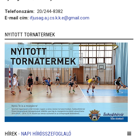
Telefonszám:
20/244-8382
E-mail cím:
ifjusag.a.j.cs.k.k.e@gmail.com
NYITOTT TORNATERMEK
HÍREK
- NAPI HÍRÖSSZEFOGLALÓ