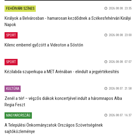
FEHÉRVÁRI SZÍNES
2026.08.08. 23:35
Királyok a Belvárosban - hamarosan kezdődnek a Székesfehérvári Királyi
Napok
SPORT
2026.08.08. 23:00
Kilenc emberrel győzött a Videoton a Sóstón
SPORT
2026.08.08. 07:07
Kézilabda szuperkupa a MET Arénában - elindult a jegyértékesítés
KULTÚRA
2026.08.07. 21:58
Zenél a tér! – végzős diákok koncertjével indult a háromnapos Alba
Regia Feszt
MAGYARORSZÁG
2026.08.07. 16:37
A Települési Önkormányzatok Országos Szövetségének
sajtóközleménye