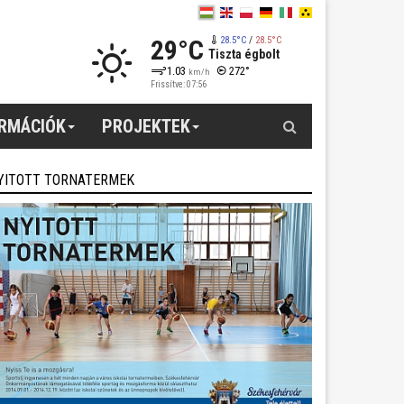
29°C
28.5°C
/
28.5°C
Tiszta égbolt
1.03
272°
km/h
Frissítve: 07:56
Keresés
ORMÁCIÓK
PROJEKTEK
YITOTT TORNATERMEK