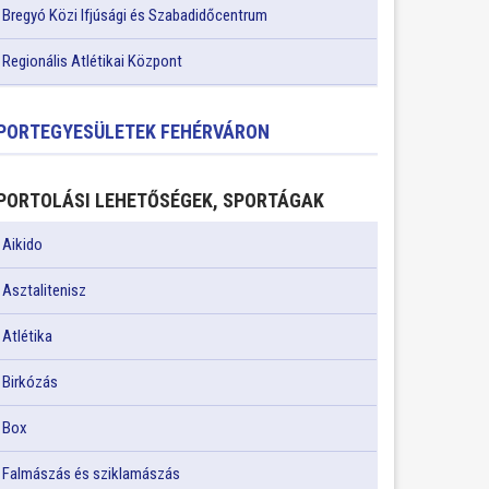
Bregyó Közi Ifjúsági és Szabadidőcentrum
Regionális Atlétikai Központ
PORTEGYESÜLETEK FEHÉRVÁRON
PORTOLÁSI LEHETŐSÉGEK, SPORTÁGAK
Aikido
Asztalitenisz
Atlétika
Birkózás
Box
Falmászás és sziklamászás