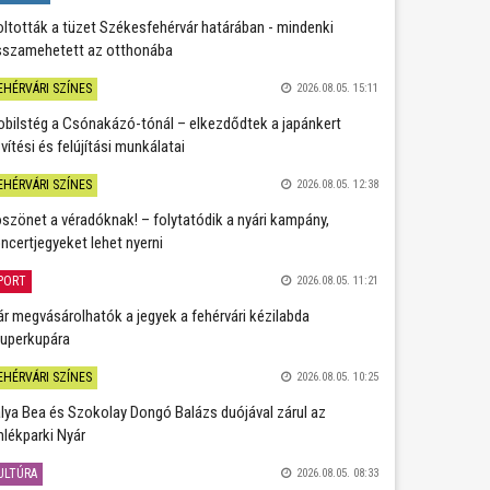
oltották a tüzet Székesfehérvár határában - mindenki
sszamehetett az otthonába
EHÉRVÁRI SZÍNES
2026.08.05. 15:11
bilstég a Csónakázó-tónál – elkezdődtek a japánkert
vítési és felújítási munkálatai
EHÉRVÁRI SZÍNES
2026.08.05. 12:38
szönet a véradóknak! – folytatódik a nyári kampány,
ncertjegyeket lehet nyerni
PORT
2026.08.05. 11:21
r megvásárolhatók a jegyek a fehérvári kézilabda
uperkupára
EHÉRVÁRI SZÍNES
2026.08.05. 10:25
lya Bea és Szokolay Dongó Balázs duójával zárul az
lékparki Nyár
ULTÚRA
2026.08.05. 08:33