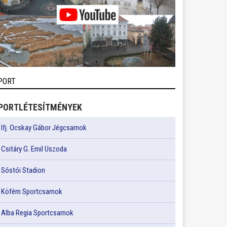
PORT
PORTLÉTESÍTMÉNYEK
Ifj. Ocskay Gábor Jégcsarnok
Csitáry G. Emil Uszoda
Sóstói Stadion
Köfém Sportcsarnok
Alba Regia Sportcsarnok