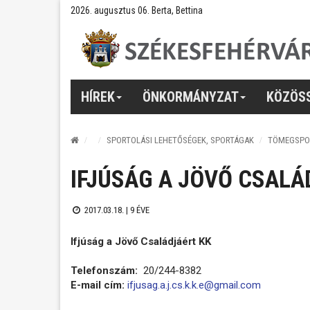
2026. augusztus 06. Berta, Bettina
HÍREK
ÖNKORMÁNYZAT
KÖZÖS
SPORTOLÁSI LEHETŐSÉGEK, SPORTÁGAK
TÖMEGSPO
IFJÚSÁG A JÖVŐ CSALÁ
2017.03.18. |
9 ÉVE
Ifjúság a Jövő Családjáért KK
Telefonszám:
20/244-8382
E-mail cím:
ifjusag.a.j.cs.k.k.e@gmail.com