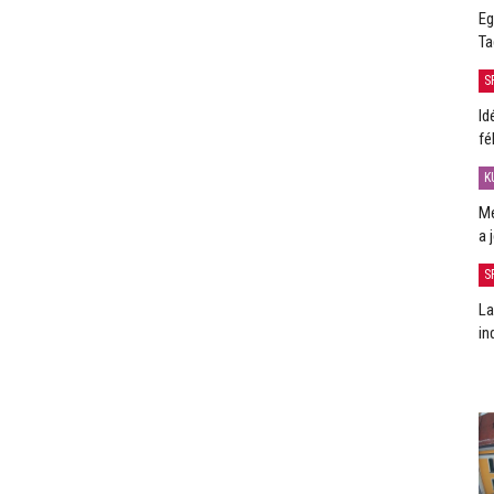
Eg
Ta
S
Id
fé
K
Me
a 
S
La
in