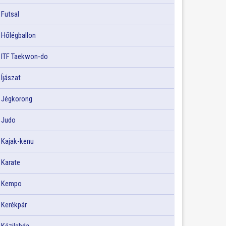
Futsal
Hőlégballon
ITF Taekwon-do
Íjászat
Jégkorong
Judo
Kajak-kenu
Karate
Kempo
Kerékpár