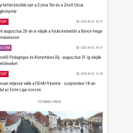
y héttel később nyit a Széna Téri és a Zsolt Utcai
gkönyvtár
PORT
2026.08.05. 06:47
én augusztus 20-án is várják a futás kedvelőit a Bence-hegyi
lmaratonon
ULTÚRA
2026.08.05. 06:31
sélő Pedagógus és Könyvtáros Díj - augusztus 31-ig várják
jelöléseket
PORT
2026.08.04. 16:34
ssan teljessé válik a FEHA19 kerete - szeptember 18-án
dul az Erste Liga-szezon
TOVÁBBI HÍREK