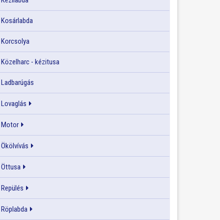
Kézilabda
Kosárlabda
Korcsolya
Közelharc - kézitusa
Ladbarúgás
Lovaglás
Motor
Ökölvívás
Öttusa
Repülés
Röplabda