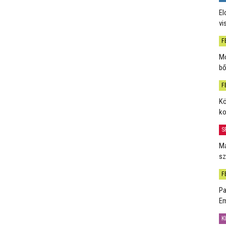
El
vi
F
Mo
bő
F
Kö
ko
S
Má
sz
F
Pa
Em
K