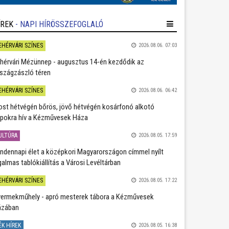
ÍREK
- NAPI HÍRÖSSZEFOGLALÓ
EHÉRVÁRI SZÍNES
2026.08.06. 07:03
hérvári Mézünnep - augusztus 14-én kezdődik az
szágzászló téren
EHÉRVÁRI SZÍNES
2026.08.06. 06:42
st hétvégén bőrös, jövő hétvégén kosárfonó alkotó
pokra hív a Kézművesek Háza
ULTÚRA
2026.08.05. 17:59
ndennapi élet a középkori Magyarországon címmel nyílt
galmas tablókiállítás a Városi Levéltárban
EHÉRVÁRI SZÍNES
2026.08.05. 17:22
ermekműhely - apró mesterek tábora a Kézművesek
ázában
ÉK HÍREK
2026.08.05. 16:38