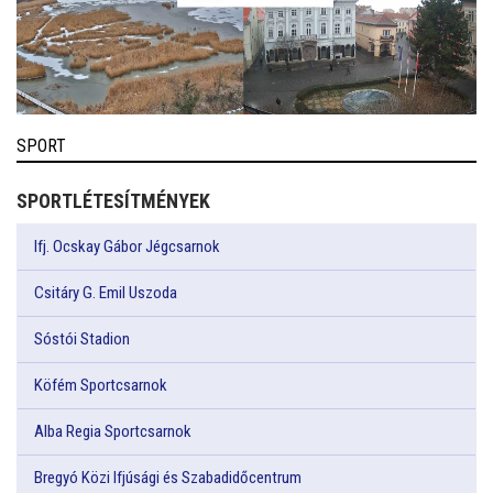
SPORT
SPORTLÉTESÍTMÉNYEK
Ifj. Ocskay Gábor Jégcsarnok
Csitáry G. Emil Uszoda
Sóstói Stadion
Köfém Sportcsarnok
Alba Regia Sportcsarnok
Bregyó Közi Ifjúsági és Szabadidőcentrum