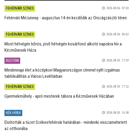
FEHÉRVÁRI SZÍNES
2026.08.06. 07:03
Fehérvári Mézünnep - augusztus 14-én kezdődik az Országzászló téren
FEHÉRVÁRI SZÍNES
2026.08.06. 06:42
Most hétvégén bőrös, jövő hétvégén kosárfonó alkotó napokra hív a
Kézművesek Háza
KULTÚRA
2026.08.05. 17:59
Mindennapi élet a középkori Magyarországon címmel nyílt izgalmas
tablókiállítás a Városi Levéltárban
FEHÉRVÁRI SZÍNES
2026.08.05. 17:22
Gyermekműhely - apró mesterek tábora a Kézművesek Házában
KÉK HÍREK
2026.08.05. 16:38
Eloltották a tüzet Székesfehérvár határában - mindenki visszamehetett
az otthonába