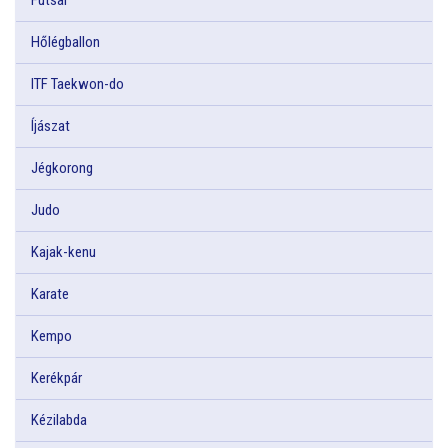
Hőlégballon
ITF Taekwon-do
Íjászat
Jégkorong
Judo
Kajak-kenu
Karate
Kempo
Kerékpár
Kézilabda