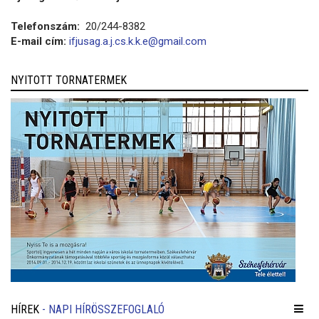
Telefonszám:
20/244-8382
E-mail cím:
ifjusag.a.j.cs.k.k.e@gmail.com
NYITOTT TORNATERMEK
HÍREK
- NAPI HÍRÖSSZEFOGLALÓ