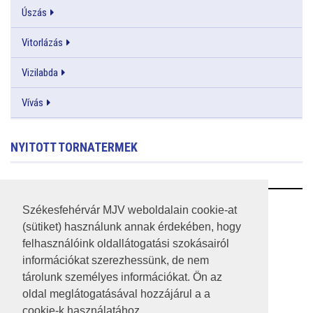
Úszás
Vitorlázás
Vizilabda
Vívás
NYITOTT TORNATERMEK
RSS
Székesfehérvár MJV weboldalain cookie-at
(sütiket) használunk annak érdekében, hogy
A HONLAP 2017.03.31-I ÁLLAPOTA
felhasználóink oldallátogatási szokásairól
információkat szerezhessünk, de nem
JOGI NYILATKOZAT
tárolunk személyes információkat. Ön az
IMPRESSZUM
oldal meglátogatásával hozzájárul a a
cookie-k használatához.