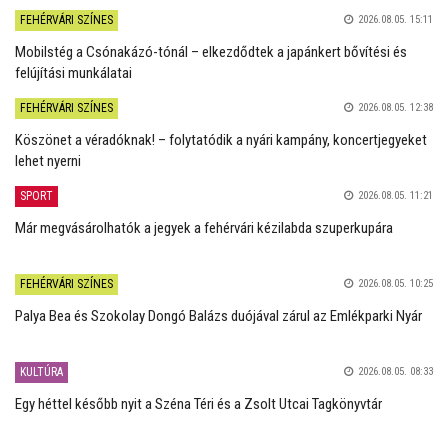
FEHÉRVÁRI SZÍNES
2026.08.05. 15:11
Mobilstég a Csónakázó-tónál – elkezdődtek a japánkert bővítési és
felújítási munkálatai
FEHÉRVÁRI SZÍNES
2026.08.05. 12:38
Köszönet a véradóknak! – folytatódik a nyári kampány, koncertjegyeket
lehet nyerni
SPORT
2026.08.05. 11:21
Már megvásárolhatók a jegyek a fehérvári kézilabda szuperkupára
FEHÉRVÁRI SZÍNES
2026.08.05. 10:25
Palya Bea és Szokolay Dongó Balázs duójával zárul az Emlékparki Nyár
KULTÚRA
2026.08.05. 08:33
Egy héttel később nyit a Széna Téri és a Zsolt Utcai Tagkönyvtár