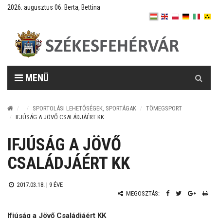
2026. augusztus 06. Berta, Bettina
Keresés
MENÜ
SPORTOLÁSI LEHETŐSÉGEK, SPORTÁGAK
TÖMEGSPORT
IFJÚSÁG A JÖVŐ CSALÁDJÁÉRT KK
IFJÚSÁG A JÖVŐ
CSALÁDJÁÉRT KK
2017.03.18. |
9 ÉVE
MEGOSZTÁS:
Ifjúság a Jövő Családjáért KK