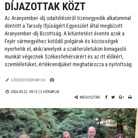
DÍJAZOTTAK KÖZT
Az Aranyember-díj odaítéléséről tizenegyedik alkalommal
döntött a Tarsoly Ifjúságért Egyesület által megbízott
Aranyember-díj Bizottság. A kitüntetést évente azok a
Fejér vármegyéhez kötődő polgárok és közösségek
nyerhetik el, akik/amelyek a szakterületükön kimagasló
munkát végeznek Székesfehérvárért és az itt élőkért,
szemléletüket, értékrendjüket meghatározza a nyitottság.
SZEKESFEHERVAR.HU
.
2026.05.22. 09:12 |
3 HÓNAPJA
MEGOSZTÁS: