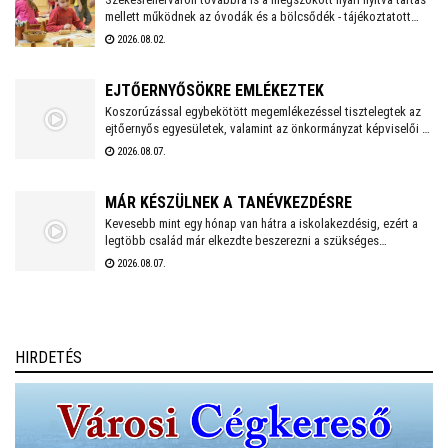
MELLETT MŰKÖDNEK A FEHÉRVÁRI ÓVODÁK ÉS
mellett működnek az óvodák és a bölcsődék - tájékoztatott
alakulat emlékét.
BÖLCSŐDÉK
közösségi oldalán a város polgármestere. Hétfőtől is tehát a
2026.08.02.
megszokott nyári nyitva tartással fogadják a piciket a
bölcsődék és az óvodák!
EJTŐERNYŐSÖKRE EMLÉKEZTEK
Koszorúzással egybekötött megemlékezéssel tisztelegtek az
ejtőernyős egyesületek, valamint az önkormányzat képviselői a
Repülős és Ejtőernyős Emlékműnél. A jelenlévők a 62. Önálló
2026.08.07.
Ejtőernyős Zászlóaljra emlékeztek.
MÁR KÉSZÜLNEK A TANÉVKEZDÉSRE
Kevesebb mint egy hónap van hátra a iskolakezdésig, ezért a
legtöbb család már elkezdte beszerezni a szükséges
tanszereket. A fehérvári papír-írószer üzletek már július eleje
2026.08.07.
óta készülnek a rohamra.
HIRDETÉS