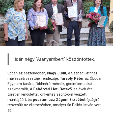
Idén négy "Aranyembert" köszöntöttek.
Ebben az esztendőben,
Nagy Judit
, a Szabad Színház
művészeti vezetője, rendezője,
Tarsoly Péter
az Óbudai
Egyetem tanára, földmérő mérnök, geoinformatikai
szakmérnök, A
Fehérvári Heti Betevő
, az évek óta
töretlen lendülettel, önkéntes segítőkkel végzett
munkájáért, és
posztumusz Zágoni Erzsébet
újságíró
részesült az elismerésben, amelyet fia Pallós István vett
át.