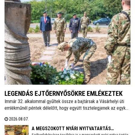
LEGENDÁS EJTŐERNYŐSÖKRE EMLÉKEZTEK
Immár 32. alkalommal gyűltek össze a bajtársak a Vásárhelyi úti
emlékműnél péntek délelőtt, hogy együtt tisztelegjenek az egykori
62. Önálló Ejtőernyős Zászlóalj előtt. A hagyományokat ápoló
2026.08.07.
Veterán Repülők és Ejtőernyősök Fejér Megyei Egyesülete ezzel a
rendezvénnyel őrzi az a második világháború után újjászervezett,
A MEGSZOKOTT NYÁRI NYITVATARTÁS
1951-től 1954-ig Székesfehérváron ismertté vált ejtőernyős
Székesfehérváron továbbra is a megszokott nyári nyitva tartás