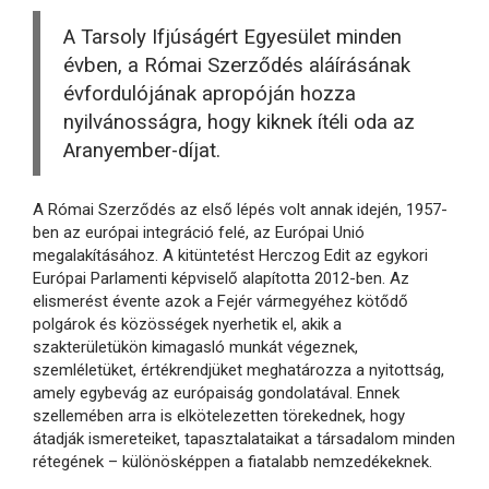
A Tarsoly Ifjúságért Egyesület minden
évben, a Római Szerződés aláírásának
évfordulójának apropóján hozza
nyilvánosságra, hogy kiknek ítéli oda az
Aranyember-díjat.
A Római Szerződés az első lépés volt annak idején, 1957-
ben az európai integráció felé, az Európai Unió
megalakításához. A kitüntetést Herczog Edit az egykori
Európai Parlamenti képviselő alapította 2012-ben. Az
elismerést évente azok a Fejér vármegyéhez kötődő
polgárok és közösségek nyerhetik el, akik a
szakterületükön kimagasló munkát végeznek,
szemléletüket, értékrendjüket meghatározza a nyitottság,
amely egybevág az európaiság gondolatával. Ennek
szellemében arra is elkötelezetten törekednek, hogy
átadják ismereteiket, tapasztalataikat a társadalom minden
rétegének – különösképpen a fiatalabb nemzedékeknek.