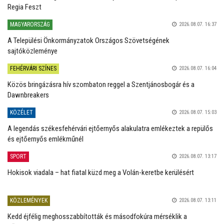
Regia Feszt
MAGYARORSZÁG
2026.08.07. 16:37
A Települési Önkormányzatok Országos Szövetségének
sajtóközleménye
FEHÉRVÁRI SZÍNES
2026.08.07. 16:04
Közös bringázásra hív szombaton reggel a Szentjánosbogár és a
Dawnbreakers
KÖZÉLET
2026.08.07. 15:03
A legendás székesfehérvári ejtőernyős alakulatra emlékeztek a repülős
és ejtőernyős emlékműnél
SPORT
2026.08.07. 13:17
Hokisok viadala – hat fiatal küzd meg a Volán-keretbe kerülésért
KÖZLEMÉNYEK
2026.08.07. 13:11
Kedd éjfélig meghosszabbították és másodfokúra mérséklik a