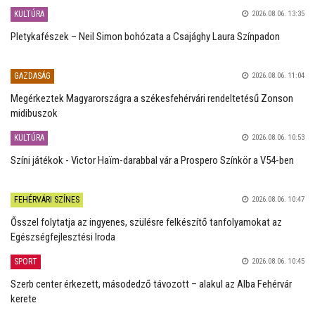
KULTÚRA
2026.08.06. 13:35
Pletykafészek – Neil Simon bohózata a Csajághy Laura Színpadon
GAZDASÁG
2026.08.06. 11:04
Megérkeztek Magyarországra a székesfehérvári rendeltetésű Zonson
midibuszok
KULTÚRA
2026.08.06. 10:53
Színi játékok - Victor Haïm-darabbal vár a Prospero Színkör a V54-ben
FEHÉRVÁRI SZÍNES
2026.08.06. 10:47
Ősszel folytatja az ingyenes, szülésre felkészítő tanfolyamokat az
Egészségfejlesztési Iroda
SPORT
2026.08.06. 10:45
Szerb center érkezett, másodedző távozott – alakul az Alba Fehérvár
kerete