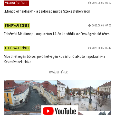
VÁROSTÖRTÉNET
2026.08.06. 09:52
„Mondd el fiaidnak!” - a zsidóság múltja Székesfehérváron
FEHÉRVÁRI SZÍNES
2026.08.06. 07:03
Fehérvári Mézünnep - augusztus 14-én kezdődik az Országzászló téren
FEHÉRVÁRI SZÍNES
2026.08.06. 06:42
Most hétvégén bőrös, jövő hétvégén kosárfonó alkotó napokra hív a
Kézművesek Háza
TOVÁBBI HÍREK