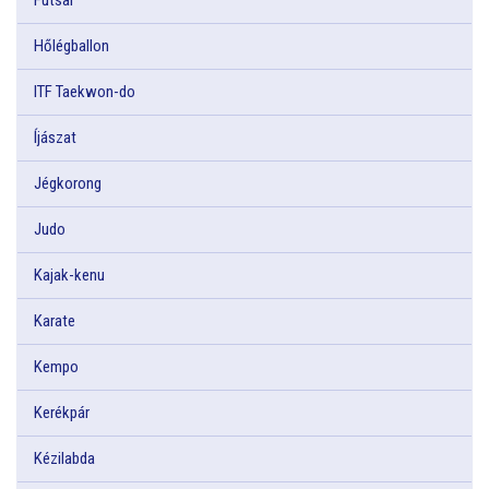
Hőlégballon
ITF Taekwon-do
Íjászat
Jégkorong
Judo
Kajak-kenu
Karate
Kempo
Kerékpár
Kézilabda