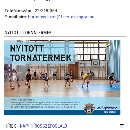
Telefonszám:
22/318-364
E-mail cím:
borostyanlajos@fejer-diaksport.hu
NYITOTT TORNATERMEK
HÍREK
- NAPI HÍRÖSSZEFOGLALÓ