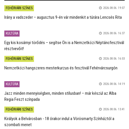
FEHÉRVÁRI SZÍNES
2026.08.06. 19:07
Irány a vadszeder – augusztus 9-én vár mindenkit a túrára Lencsés Rita
KULTÚRA
2026.08.06. 16:37
Egy kis kosárnyi törődés – segítse Ön is a Nemzetközi Néptáncfesztivál
résztvevőit!
FEHÉRVÁRI SZÍNES
2026.08.06. 16:03
Nemzetközi hangszeres mesterkurzus és fesztivál Fehérvárcsurgón
KULTÚRA
2026.08.06. 14:19
Jazz minden mennyiségben, minden stílusban! – már készül az Alba
Regia Feszt színpada
FEHÉRVÁRI SZÍNES
2026.08.06. 13:41
Királyok a Belvárosban - 18 órakor indul a Vörösmarty Színháztól a
szombati menet