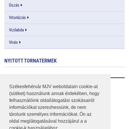
Úszás
Vitorlázás
Vizilabda
Vívás
NYITOTT TORNATERMEK
RSS
Székesfehérvár MJV weboldalain cookie-at
(sütiket) használunk annak érdekében, hogy
A HONLAP 2017.03.31-I ÁLLAPOTA
felhasználóink oldallátogatási szokásairól
információkat szerezhessünk, de nem
JOGI NYILATKOZAT
tárolunk személyes információkat. Ön az
IMPRESSZUM
oldal meglátogatásával hozzájárul a a
cookie-k használatához.