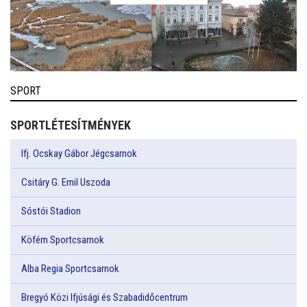
SPORT
SPORTLÉTESÍTMÉNYEK
Ifj. Ocskay Gábor Jégcsarnok
Csitáry G. Emil Uszoda
Sóstói Stadion
Köfém Sportcsarnok
Alba Regia Sportcsarnok
Bregyó Közi Ifjúsági és Szabadidőcentrum