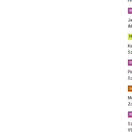
Fe
K
Ja
Al
F
Ki
Sz
K
Pl
Sz
G
Me
Zo
K
Sz
V5