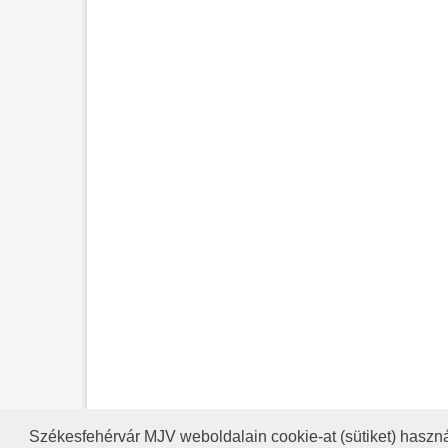
Székesfehérvár MJV weboldalain cookie-at (sütiket) haszná
A HONLAP 2017.03.31-I ÁLLAP
RSS