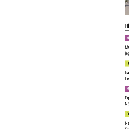
H
K
Mú
je
F
Ir
Le
K
Eg
Né
F
Ne