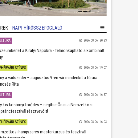
ÍREK
- NAPI HÍRÖSSZEFOGLALÓ
ULTÚRA
2026.08.06. 20:23
zeumbérlet a Királyi Napokra - féláronkapható a kombinált
gy
EHÉRVÁRI SZÍNES
2026.08.06. 19:07
ány a vadszeder – augusztus 9-én vár mindenkit a túrára
ncsés Rita
ULTÚRA
2026.08.06. 16:37
y kis kosárnyi törődés – segítse Ön is a Nemzetközi
ptáncfesztivál résztvevőit!
EHÉRVÁRI SZÍNES
2026.08.06. 16:03
mzetközi hangszeres mesterkurzus és fesztivál