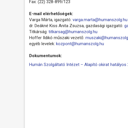
Fax: (22) 328-899/123
E-mail elérhetőségek:
Varga Márta, igazgató:
varga.marta@humanszolg.hu
dr. Deákné Kiss Anita Zsuzsa, gazdasági igazgató:
g
Titkárság:
titkarsag@humanszolg.hu
Hoffer Ildikó műszaki vezető:
muszaki@humanszolg
egyéb levelek:
kozpont@humanszolg.hu
Dokumentumok:
Humán Szolgáltató Intézet – Alapító okirat hatályos 