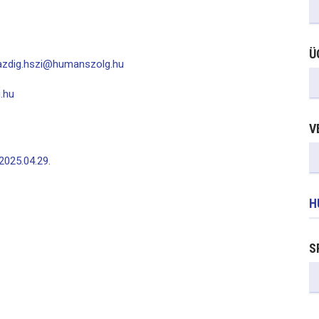
Ü
azdig.hszi@humanszolg.hu
.hu
V
2025.04.29.
H
S