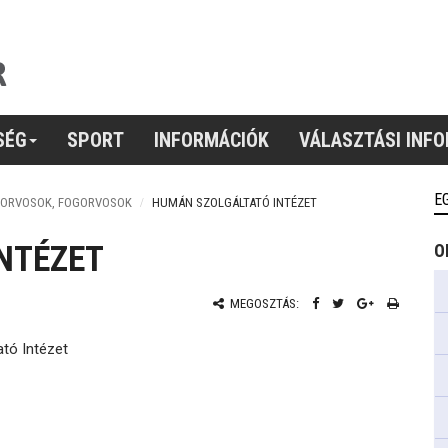
SÉG
SPORT
INFORMÁCIÓK
VÁLASZTÁSI INF
E
IORVOSOK, FOGORVOSOK
HUMÁN SZOLGÁLTATÓ INTÉZET
NTÉZET
O
MEGOSZTÁS:
tó Intézet