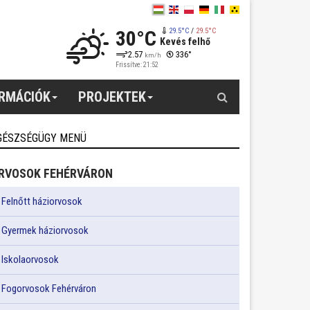
30°C
29.5°C
/
29.5°C
Kevés felhő
2.57
336°
km/h
Frissítve: 21:52
Keresés
ORMÁCIÓK
PROJEKTEK
GÉSZSÉGÜGY MENÜ
RVOSOK FEHÉRVÁRON
Felnőtt háziorvosok
Gyermek háziorvosok
Iskolaorvosok
Fogorvosok Fehérváron