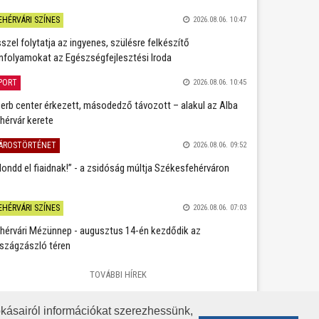
EHÉRVÁRI SZÍNES
2026.08.06. 10:47
szel folytatja az ingyenes, szülésre felkészítő
nfolyamokat az Egészségfejlesztési Iroda
PORT
2026.08.06. 10:45
erb center érkezett, másodedző távozott – alakul az Alba
hérvár kerete
ÁROSTÖRTÉNET
2026.08.06. 09:52
ondd el fiaidnak!” - a zsidóság múltja Székesfehérváron
EHÉRVÁRI SZÍNES
2026.08.06. 07:03
hérvári Mézünnep - augusztus 14-én kezdődik az
szágzászló téren
TOVÁBBI HÍREK
kásairól információkat szerezhessünk,
KÖZÉRDEKŰ ADATOK
ADATVÉDELEM