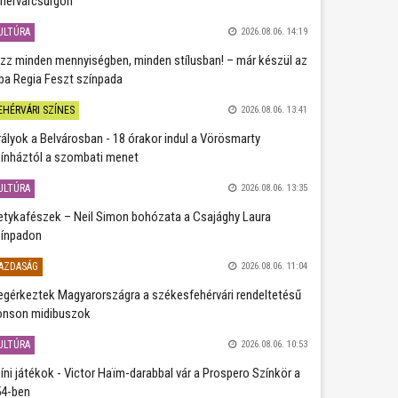
hérvárcsurgón
ULTÚRA
2026.08.06. 14:19
zz minden mennyiségben, minden stílusban! – már készül az
ba Regia Feszt színpada
EHÉRVÁRI SZÍNES
2026.08.06. 13:41
rályok a Belvárosban - 18 órakor indul a Vörösmarty
ínháztól a szombati menet
ULTÚRA
2026.08.06. 13:35
etykafészek – Neil Simon bohózata a Csajághy Laura
ínpadon
AZDASÁG
2026.08.06. 11:04
gérkeztek Magyarországra a székesfehérvári rendeltetésű
nson midibuszok
ULTÚRA
2026.08.06. 10:53
íni játékok - Victor Haïm-darabbal vár a Prospero Színkör a
4-ben