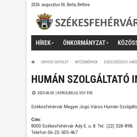
2026. augusztus 06. Berta, Bettina
HÍREK
ÖNKORMÁNYZAT
KÖZÖS
ORVOSI ÜGYELET
INTÉZMÉNYEK
EGÉSZSÉGÜGY, HÁZ
HUMÁN SZOLGÁLTATÓ I
2025.06.05. |
KÖRÜLBELÜL EGY ÉVE
Székesfehérvár Megyei Jogú Város Humán Szolgálta
Cím:
8000 Székesfehérvár Ady E. u. 8. Tel.: (22) 328-898;
Telefon 06-22-505-467