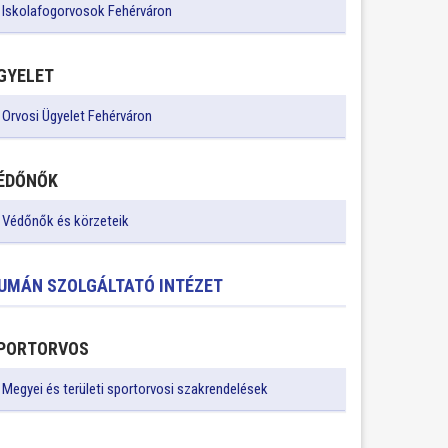
Iskolafogorvosok Fehérváron
GYELET
Orvosi Ügyelet Fehérváron
ÉDŐNŐK
Védőnők és körzeteik
UMÁN SZOLGÁLTATÓ INTÉZET
PORTORVOS
Megyei és területi sportorvosi szakrendelések