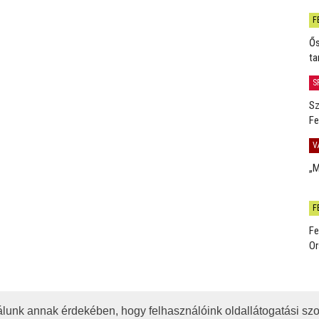
F
Ős
ta
S
Sz
Fe
V
„M
F
Fe
Or
lunk annak érdekében, hogy felhasználóink oldallátogatási szo
OTA
JOGI NYILATKOZAT
IMPRESSZUM
MÉDIAAJÁNLAT