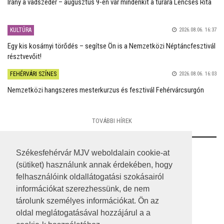
Irány a vadszeder – augusztus 9-én vár mindenkit a túrára Lencsés Rita
KULTÚRA
2026.08.06. 16:37
Egy kis kosárnyi törődés – segítse Ön is a Nemzetközi Néptáncfesztivál
résztvevőit!
FEHÉRVÁRI SZÍNES
2026.08.06. 16:03
Nemzetközi hangszeres mesterkurzus és fesztivál Fehérvárcsurgón
TOVÁBBI HÍREK
RSS
Székesfehérvár MJV weboldalain cookie-at
(sütiket) használunk annak érdekében, hogy
A HONLAP 2017.03.31-I ÁLLAPOTA
felhasználóink oldallátogatási szokásairól
információkat szerezhessünk, de nem
JOGI NYILATKOZAT
tárolunk személyes információkat. Ön az
IMPRESSZUM
oldal meglátogatásával hozzájárul a a