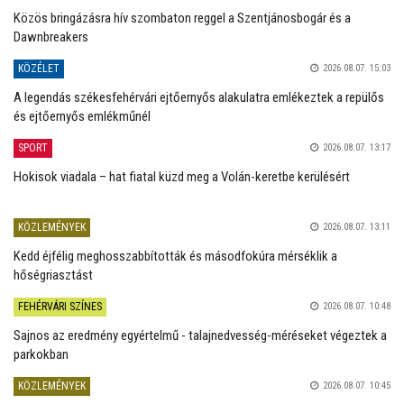
Közös bringázásra hív szombaton reggel a Szentjánosbogár és a
Dawnbreakers
KÖZÉLET
2026.08.07. 15:03
A legendás székesfehérvári ejtőernyős alakulatra emlékeztek a repülős
és ejtőernyős emlékműnél
SPORT
2026.08.07. 13:17
Hokisok viadala – hat fiatal küzd meg a Volán-keretbe kerülésért
KÖZLEMÉNYEK
2026.08.07. 13:11
Kedd éjfélig meghosszabbították és másodfokúra mérséklik a
hőségriasztást
FEHÉRVÁRI SZÍNES
2026.08.07. 10:48
Sajnos az eredmény egyértelmű - talajnedvesség-méréseket végeztek a
parkokban
KÖZLEMÉNYEK
2026.08.07. 10:45