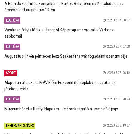
A Bem József utca környékén, a Bartók Béla téren és Kisfaludon lesz
áramszünet augusztus 10-én
KULTÚRA
2026.08.07. 08:37
Vasárnap folytatódik a Hangból Kép programsorozat a Varkocs-
szobornál
KULTÚRA
2026.08.07. 07:08
Augusztus 14-én pénteken lesz Székesfehérvár fogadalmi szentmiséje
SPORT
2026.08.07. 06:42
Alaposan átalakul a MÁV Előre Foxconn női röplabdacsapatának
játékoskerete
KULTÚRA
2026.08.06. 20:23
Múzeumbérlet a Királyi Napokra - féláronkapható a kombinált jegy
FEHÉRVÁRI SZÍNES
2026.08.06. 19:07