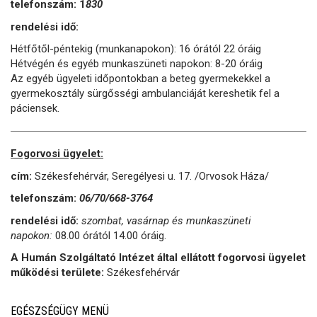
telefonszám: 1
830
rendelési idő:
Hétfőtől-péntekig (munkanapokon): 16 órától 22 óráig
Hétvégén és egyéb munkaszüneti napokon: 8-20 óráig
Az egyéb ügyeleti időpontokban a beteg gyermekekkel a
gyermekosztály
sürgősségi ambulanciáját kereshetik fel a
páciensek.
Fogorvosi ügyelet:
cím:
Székesfehérvár, Seregélyesi u. 17. /Orvosok Háza/
telefonszám:
06/70/668-3764
rendelési idő:
szombat, vasárnap és munkaszüneti
napokon:
08.00 órától 14.00 óráig.
A Humán Szolgáltató Intézet által ellátott fogorvosi ügyelet
működési területe:
Székesfehérvár
EGÉSZSÉGÜGY MENÜ