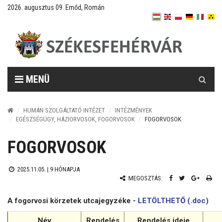
2026. augusztus 09. Emőd, Román
Keresés
MENÜ
HUMÁN SZOLGÁLTATÓ INTÉZET
INTÉZMÉNYEK
EGÉSZSÉGÜGY, HÁZIORVOSOK, FOGORVOSOK
FOGORVOSOK
FOGORVOSOK
2025.11.05. |
9 HÓNAPJA
MEGOSZTÁS:
A fogorvosi körzetek utcajegyzéke -
LETÖLTHETŐ (.doc)
Név
Rendelés
Rendelés ideje