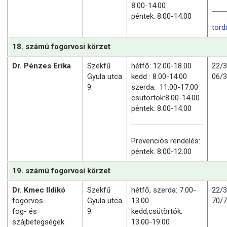
8.00-14.00
péntek: 8.00-14.00
tor
18. számú fogorvosi körzet
Dr. Pénzes Erika
Szekfű
hétfő: 12.00-18.00
22/
Gyula utca
kedd : 8.00-14.00
06/
9.
szerda: 11.00-17.00
csütörtök:8.00-14.00
péntek: 8.00-14.00
Prevenciós rendelés:
péntek. 8.00-12.00
19. számú fogorvosi körzet
Dr. Kmec Ildikó
Szekfű
hétfő, szerda: 7.00-
22/
fogorvos
Gyula utca
13.00
70/
fog- és
9.
kedd,csütörtök:
szájbetegségek
13.00-19.00