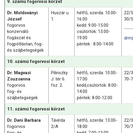
9. számú fogorvosi körzet
Dr. Moldoványi
Huszár u.
hétfő, szerda: 10.00-
22/
József
1.
16.00
30/
fogorvos
kedd: 9.00-15.00
konzerváló
csütörtök: 13.00-
fogászat és
19.00
drm
fogpótlástan, fog-
péntek : 8.00-14.00
és szájbetegségek
10. számú fogorvosi körzet
Dr. Magvasi
Pilinszky
hétfő, szerda: 10.00-
22/
Zsuzsanna
J. tér 6.
17.00
70-
fogorvos
fsz. 2.
kedd,csütörtök: 8.00-
fog- és
14.00
szájbetegségek
péntek: 8.00-12.00
11. számú fogorvosi körzet
Dr. Dani Barbara
Távírda
hétfő, szerda: 13.00-
22/
fogorvos
2/A
18.00
70/
fog- és
kedd: 7.00-13.00