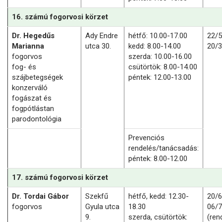
16. számú fogorvosi körzet
Dr. Hegedűs
Ady Endre
hétfő:
10.00-17.00
22/
Marianna
utca 30.
kedd:
8.00-14.00
20/
fogorvos
szerda:
10.00-16.00
fog- és
csütörtök:
8.00-14.00
szájbetegségek
péntek: 12.00-13.00
konzerváló
fogászat és
fogpótlástan
parodontológia
Prevenciós
rendelés/tanácsadás:
péntek
: 8.00-12.00
17. számú fogorvosi körzet
Dr. Tordai Gábor
Szekfű
hétfő, kedd: 12.30-
20/
fogorvos
Gyula utca
18.30
06/
9.
szerda, csütörtök:
(ren