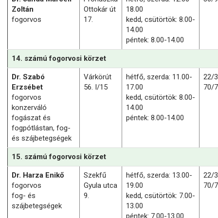
Zoltán
Ottokár út
18.00
fogorvos
17.
kedd, csütörtök: 8.00-
14.00
péntek: 8.00-14.00
14. számú fogorvosi körzet
Dr. Szabó
Várkörút
hétfő, szerda: 11.00-
22/
Erzsébet
56. I/15
17.00
70/
fogorvos
kedd, csütörtök: 8.00-
konzerváló
14.00
fogászat és
péntek: 8.00-14.00
fogpótlástan, fog-
és szájbetegségek
15. számú fogorvosi körzet
Dr. Harza Enikő
Szekfű
hétfő, szerda: 13.00-
22/
fogorvos
Gyula utca
19.00
70/
fog- és
9.
kedd, csütörtök: 7.00-
szájbetegségek
13.00
péntek: 7.00-13.00