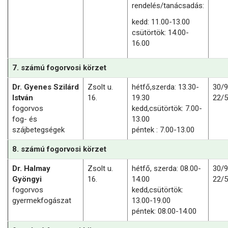
rendelés/tanácsadás:
kedd: 11.00-13.00
csütörtök: 14.00-
16.00
7. számú fogorvosi körzet
Dr. Gyenes Szilárd
Zsolt u.
hétfő,szerda: 13.30-
30/
István
16.
19.30
22/
fogorvos
kedd,csütörtök: 7.00-
fog- és
13.00
szájbetegségek
péntek : 7.00-13.00
8. számú fogorvosi körzet
Dr. Halmay
Zsolt u.
hétfő, szerda: 08.00-
30/
Gyöngyi
16.
14.00
22/
fogorvos
kedd,csütörtök:
gyermekfogászat
13.00-19.00
péntek: 08.00-14.00