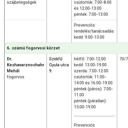
szájbetegségek
csütörtök: 7.00-8.00
és 12.00-13.00
péntek: 7.00-13.00
Prevenciós
rendelés/tanácsadás:
kedd: 9.00-13.00
6. számú fogorvosi körzet
Dr.
Szekfű
hétfő: 7.00-12.00
70/
Keshavarznoshahr
Gyula utca
kedd: 13.00-19.00
Mehdi
9.
szerda: 7.00-12.00
fogorvos
csütörtök: 11.00-
14.00 és 16.00-19.00
péntek (páros): 7.00-
11.00
péntek (páratlan):
15.00-19.00
Prevenciós