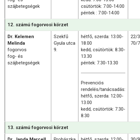
szájbetegségek
csütörtök: 7.00-14.00
péntek : 7.00-14.00
12. számú fogorvosi körzet
Dr. Kelemen
Szekfű
hétfő, szerda: 13.00-
22/
Melinda
Gyula utca
18.00
70/
fogorvos
9.
kedd, csütörtök: 8.30-
fog- és
13.30
szájbetegségek
péntek: 7.30-13.30
Prevenciós
rendelés/tanácsadás:
hétfő, szerda: 12.00-
13.00
kedd, csütörtök: 7.30-
8.30
13. számú fogorvosi körzet
Dr. Janda Marcell
Prohászka
hétfő, szerda: 12.00-
30/