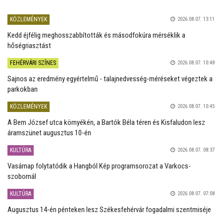
KÖZLEMÉNYEK
2026.08.07. 13:11
Kedd éjfélig meghosszabbították és másodfokúra mérséklik a
hőségriasztást
FEHÉRVÁRI SZÍNES
2026.08.07. 10:48
Sajnos az eredmény egyértelmű - talajnedvesség-méréseket végeztek a
parkokban
KÖZLEMÉNYEK
2026.08.07. 10:45
A Bem József utca környékén, a Bartók Béla téren és Kisfaludon lesz
áramszünet augusztus 10-én
KULTÚRA
2026.08.07. 08:37
Vasárnap folytatódik a Hangból Kép programsorozat a Varkocs-
szobornál
KULTÚRA
2026.08.07. 07:08
Augusztus 14-én pénteken lesz Székesfehérvár fogadalmi szentmiséje