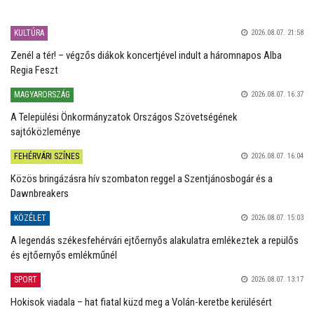
KULTÚRA
2026.08.07. 21:58
Zenél a tér! – végzős diákok koncertjével indult a háromnapos Alba
Regia Feszt
MAGYARORSZÁG
2026.08.07. 16:37
A Települési Önkormányzatok Országos Szövetségének
sajtóközleménye
FEHÉRVÁRI SZÍNES
2026.08.07. 16:04
Közös bringázásra hív szombaton reggel a Szentjánosbogár és a
Dawnbreakers
KÖZÉLET
2026.08.07. 15:03
A legendás székesfehérvári ejtőernyős alakulatra emlékeztek a repülős
és ejtőernyős emlékműnél
SPORT
2026.08.07. 13:17
Hokisok viadala – hat fiatal küzd meg a Volán-keretbe kerülésért