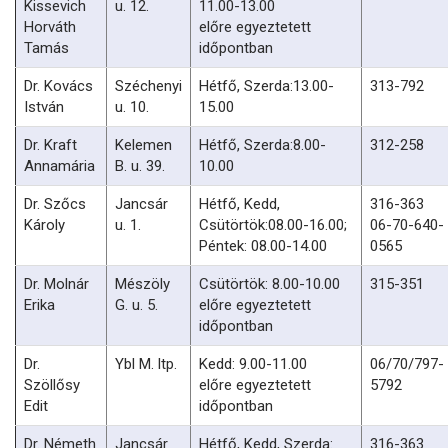
Kissevich
u. 12.
11.00-13.00
Horváth
előre egyeztetett
Tamás
időpontban
Dr. Kovács
Széchenyi
Hétfő, Szerda:13.00-
313-792
István
u. 10.
15.00
Dr. Kraft
Kelemen
Hétfő, Szerda:8.00-
312-258
Annamária
B. u. 39.
10.00
Dr. Szőcs
Jancsár
Hétfő, Kedd,
316-363
Károly
u. 1.
Csütörtök:08.00-16.00;
06-70-640-
Péntek: 08.00-14.00
0565
Dr. Molnár
Mészöly
Csütörtök: 8.00-10.00
315-351
Erika
G. u. 5.
előre egyeztetett
időpontban
Dr.
Ybl M. ltp.
Kedd: 9.00-11.00
06/70/797-
Szöllősy
előre egyeztetett
5792
Edit
időpontban
Dr. Németh
Jancsár
Hétfő, Kedd, Szerda:
316-363