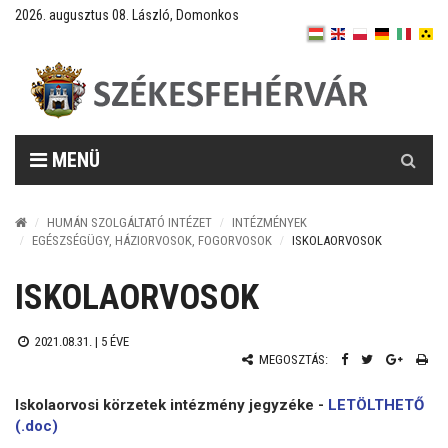
2026. augusztus 08. László, Domonkos
Keresés
MENÜ
HUMÁN SZOLGÁLTATÓ INTÉZET
INTÉZMÉNYEK
EGÉSZSÉGÜGY, HÁZIORVOSOK, FOGORVOSOK
ISKOLAORVOSOK
ISKOLAORVOSOK
2021.08.31. |
5 ÉVE
MEGOSZTÁS:
Iskolaorvosi körzetek intézmény jegyzéke -
LETÖLTHETŐ
(.doc)