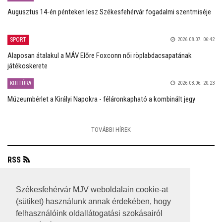
Augusztus 14-én pénteken lesz Székesfehérvár fogadalmi szentmiséje
SPORT
2026.08.07. 06:42
Alaposan átalakul a MÁV Előre Foxconn női röplabdacsapatának
játékoskerete
KULTÚRA
2026.08.06. 20:23
Múzeumbérlet a Királyi Napokra - féláronkapható a kombinált jegy
TOVÁBBI HÍREK
RSS
A HONLAP 2017.03.31-I ÁLLAPOTA
Székesfehérvár MJV weboldalain cookie-at
JOGI NYILATKOZAT
(sütiket) használunk annak érdekében, hogy
felhasználóink oldallátogatási szokásairól
IMPRESSZUM