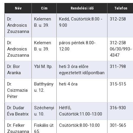
Név
Cím
Rendelési idő
Telefon
Dr.
Kelemen
Kedd, Csütörtök:8.00 -
312-258
Androsics
B. u. 39.
9.00
Zsuzsanna
Dr.
Kelemen
páros péntek 8.00-
312-258
Androsics
B. u. 39.
12.00
06/30/993-
Zsuzsanna
4347
Dr. Bor
Ybl M. ltp.
heti 3 óra előre
311-798
Aranka
egyeztetett időpontban
Dr.
Batthyány
heti 4 óra
315-515
Csizmazia
u. 12.
Péter
Dr. Dudar
Széchenyi
Hétfő,
316-930
Éva Beatrix
u. 10.
Csütörtök:11.00-13.00
Dr. Felker
Fiskális út
Csütörtök:8.00-10.00
301-565
Zsuzsanna
65.