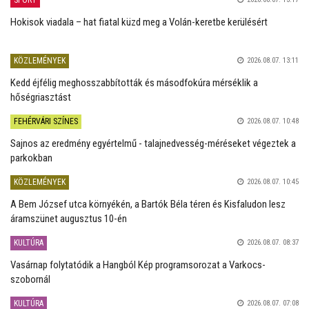
Hokisok viadala – hat fiatal küzd meg a Volán-keretbe kerülésért
KÖZLEMÉNYEK
2026.08.07. 13:11
Kedd éjfélig meghosszabbították és másodfokúra mérséklik a
hőségriasztást
FEHÉRVÁRI SZÍNES
2026.08.07. 10:48
Sajnos az eredmény egyértelmű - talajnedvesség-méréseket végeztek a
parkokban
KÖZLEMÉNYEK
2026.08.07. 10:45
A Bem József utca környékén, a Bartók Béla téren és Kisfaludon lesz
áramszünet augusztus 10-én
KULTÚRA
2026.08.07. 08:37
Vasárnap folytatódik a Hangból Kép programsorozat a Varkocs-
szobornál
KULTÚRA
2026.08.07. 07:08