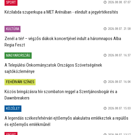
SPORT
2026.08.08. 07:07
Kézilabda szuperkupa a MET Arénában - elindult a jegyértékesítés
KULTÚRA
2026.08.07. 21:58
Zenél a tér! – végzős diákok koncertjével indult a háromnapos Alba
Regia Feszt
MAGYARORSZÁG
2026.08.07. 16:37
A Települési Önkormányzatok Országos Szövetségének
sajtóközleménye
FEHÉRVÁRI SZÍNES
2026.08.07. 16:04
Közös bringázásra hív szombaton reggel a Szentjánosbogár és a
Dawnbreakers
KÖZÉLET
2026.08.07. 15:03
A legendás székesfehérvári ejtőernyős alakulatra emlékeztek a repülős
és ejtőernyős emlékműnél
SPORT
2026.08.07. 13:17