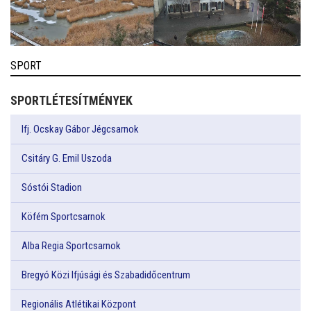
SPORT
SPORTLÉTESÍTMÉNYEK
Ifj. Ocskay Gábor Jégcsarnok
Csitáry G. Emil Uszoda
Sóstói Stadion
Köfém Sportcsarnok
Alba Regia Sportcsarnok
Bregyó Közi Ifjúsági és Szabadidőcentrum
Regionális Atlétikai Központ