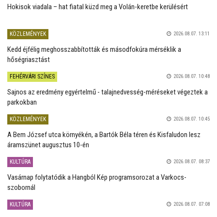
Hokisok viadala – hat fiatal küzd meg a Volán-keretbe kerülésért
KÖZLEMÉNYEK
2026.08.07. 13:11
Kedd éjfélig meghosszabbították és másodfokúra mérséklik a
hőségriasztást
FEHÉRVÁRI SZÍNES
2026.08.07. 10:48
Sajnos az eredmény egyértelmű - talajnedvesség-méréseket végeztek a
parkokban
KÖZLEMÉNYEK
2026.08.07. 10:45
A Bem József utca környékén, a Bartók Béla téren és Kisfaludon lesz
áramszünet augusztus 10-én
KULTÚRA
2026.08.07. 08:37
Vasárnap folytatódik a Hangból Kép programsorozat a Varkocs-
szobornál
KULTÚRA
2026.08.07. 07:08