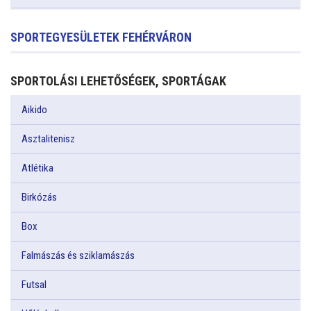
SPORTEGYESÜLETEK FEHÉRVÁRON
SPORTOLÁSI LEHETŐSÉGEK, SPORTÁGAK
Aikido
Asztalitenisz
Atlétika
Birkózás
Box
Falmászás és sziklamászás
Futsal