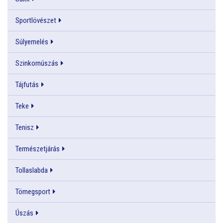
Sportlövészet
Súlyemelés
Szinkornúszás
Tájfutás
Teke
Tenisz
Természetjárás
Tollaslabda
Tömegsport
Úszás