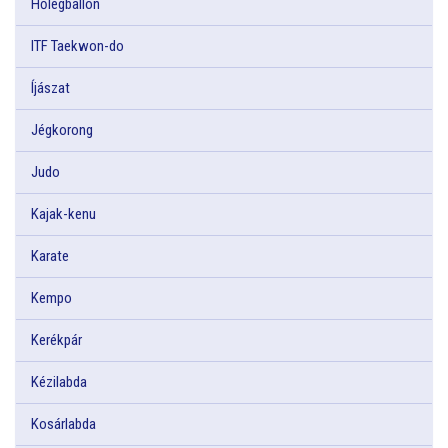
Hőlégballon
ITF Taekwon-do
Íjászat
Jégkorong
Judo
Kajak-kenu
Karate
Kempo
Kerékpár
Kézilabda
Kosárlabda