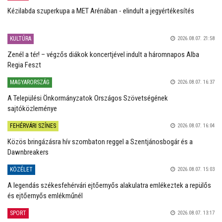
Kézilabda szuperkupa a MET Arénában - elindult a jegyértékesítés
KULTÚRA
2026.08.07. 21:58
Zenél a tér! – végzős diákok koncertjével indult a háromnapos Alba
Regia Feszt
MAGYARORSZÁG
2026.08.07. 16:37
A Települési Önkormányzatok Országos Szövetségének
sajtóközleménye
FEHÉRVÁRI SZÍNES
2026.08.07. 16:04
Közös bringázásra hív szombaton reggel a Szentjánosbogár és a
Dawnbreakers
KÖZÉLET
2026.08.07. 15:03
A legendás székesfehérvári ejtőernyős alakulatra emlékeztek a repülős
és ejtőernyős emlékműnél
SPORT
2026.08.07. 13:17