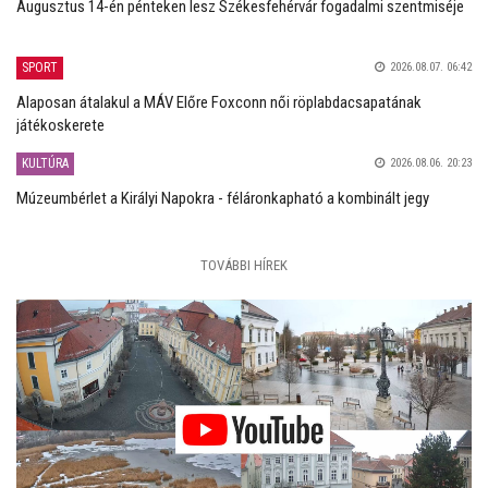
Augusztus 14-én pénteken lesz Székesfehérvár fogadalmi szentmiséje
SPORT
2026.08.07. 06:42
Alaposan átalakul a MÁV Előre Foxconn női röplabdacsapatának
játékoskerete
KULTÚRA
2026.08.06. 20:23
Múzeumbérlet a Királyi Napokra - féláronkapható a kombinált jegy
TOVÁBBI HÍREK