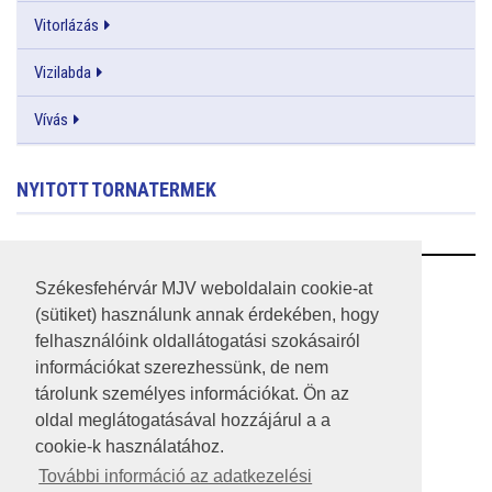
Vitorlázás
Vizilabda
Vívás
NYITOTT TORNATERMEK
RSS
Székesfehérvár MJV weboldalain cookie-at
(sütiket) használunk annak érdekében, hogy
A HONLAP 2017.03.31-I ÁLLAPOTA
felhasználóink oldallátogatási szokásairól
információkat szerezhessünk, de nem
JOGI NYILATKOZAT
tárolunk személyes információkat. Ön az
IMPRESSZUM
oldal meglátogatásával hozzájárul a a
cookie-k használatához.
MÉDIAAJÁNLAT
További információ az adatkezelési