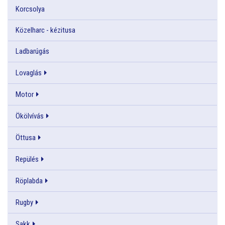
Korcsolya
Közelharc - kézitusa
Ladbarúgás
Lovaglás
Motor
Ökölvívás
Öttusa
Repülés
Röplabda
Rugby
Sakk