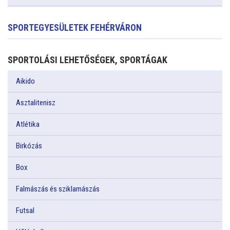
SPORTEGYESÜLETEK FEHÉRVÁRON
SPORTOLÁSI LEHETŐSÉGEK, SPORTÁGAK
Aikido
Asztalitenisz
Atlétika
Birkózás
Box
Falmászás és sziklamászás
Futsal