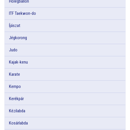
Hőlégballon
ITF Taekwon-do
Íjászat
Jégkorong
Judo
Kajak-kenu
Karate
Kempo
Kerékpár
Kézilabda
Kosárlabda