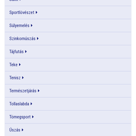
Sportlövészet
Súlyemelés
Szinkornúszás
Tájfutás
Teke
Tenisz
Természetjárás
Tollaslabda
Tömegsport
Úszás