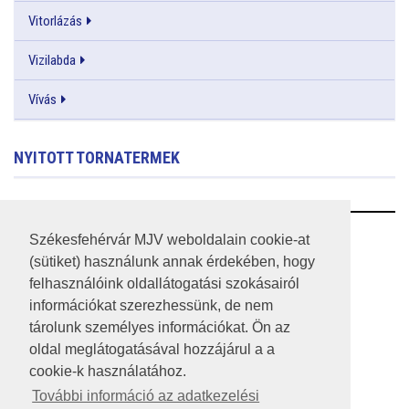
Vitorlázás
Vizilabda
Vívás
NYITOTT TORNATERMEK
RSS
Székesfehérvár MJV weboldalain cookie-at
(sütiket) használunk annak érdekében, hogy
A HONLAP 2017.03.31-I ÁLLAPOTA
felhasználóink oldallátogatási szokásairól
információkat szerezhessünk, de nem
JOGI NYILATKOZAT
tárolunk személyes információkat. Ön az
IMPRESSZUM
oldal meglátogatásával hozzájárul a a
cookie-k használatához.
MÉDIAAJÁNLAT
További információ az adatkezelési