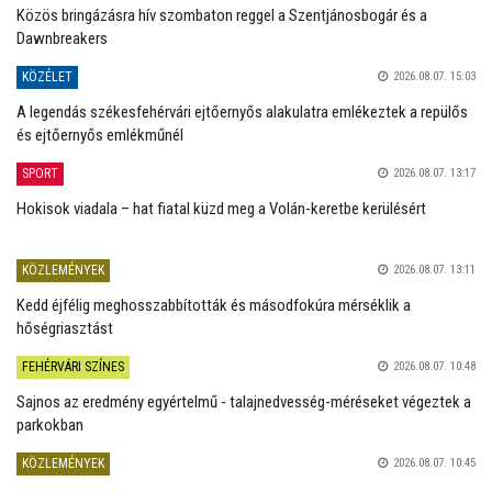
Közös bringázásra hív szombaton reggel a Szentjánosbogár és a
Dawnbreakers
KÖZÉLET
2026.08.07. 15:03
A legendás székesfehérvári ejtőernyős alakulatra emlékeztek a repülős
és ejtőernyős emlékműnél
SPORT
2026.08.07. 13:17
Hokisok viadala – hat fiatal küzd meg a Volán-keretbe kerülésért
KÖZLEMÉNYEK
2026.08.07. 13:11
Kedd éjfélig meghosszabbították és másodfokúra mérséklik a
hőségriasztást
FEHÉRVÁRI SZÍNES
2026.08.07. 10:48
Sajnos az eredmény egyértelmű - talajnedvesség-méréseket végeztek a
parkokban
KÖZLEMÉNYEK
2026.08.07. 10:45