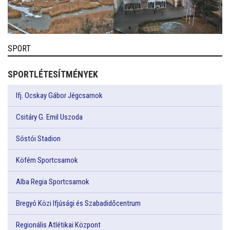
SPORT
SPORTLÉTESÍTMÉNYEK
Ifj. Ocskay Gábor Jégcsarnok
Csitáry G. Emil Uszoda
Sóstói Stadion
Köfém Sportcsarnok
Alba Regia Sportcsarnok
Bregyó Közi Ifjúsági és Szabadidőcentrum
Regionális Atlétikai Központ