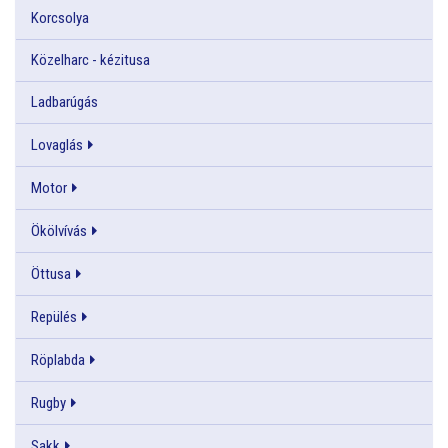
Korcsolya
Közelharc - kézitusa
Ladbarúgás
Lovaglás
Motor
Ökölvívás
Öttusa
Repülés
Röplabda
Rugby
Sakk