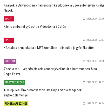
Királyok a Belvárosban - hamarosan kezdődnek a Székesfehérvári Királyi
Napok
SPORT
2026.08.08. 23:00
Kilenc emberrel győzött a Videoton a Sóstón
SPORT
2026.08.08. 07:07
Kézilabda szuperkupa a MET Arénában - elindult a jegyértékesítés
KULTÚRA
2026.08.07. 21:58
Zenél a tér! – végzős diákok koncertjével indult a háromnapos Alba
Regia Feszt
MAGYARORSZÁG
2026.08.07. 16:37
A Települési Önkormányzatok Országos Szövetségének
sajtóközleménye
FEHÉRVÁRI SZÍNES
2026.08.07. 16:04