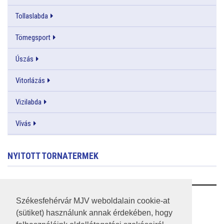
Tollaslabda
Tömegsport
Úszás
Vitorlázás
Vizilabda
Vívás
NYITOTT TORNATERMEK
RSS
Székesfehérvár MJV weboldalain cookie-at
(sütiket) használunk annak érdekében, hogy
A HONLAP 2017.03.31-I ÁLLAPOTA