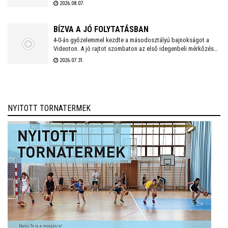
Kazincbarcika elleni vereséget követően szeretne ismét
2026.08.07.
győzelemmel örömet szerezni szurkolóinak.
BÍZVA A JÓ FOLYTATÁSBAN
4-0-ás győzelemmel kezdte a másodosztályú bajnokságot a
Videoton. A jó rajtot szombaton az első idegenbeli mérkőzés
követi, a tavaly még NB I-es Kazincbarcika otthonában.
2026.07.31.
NYITOTT TORNATERMEK