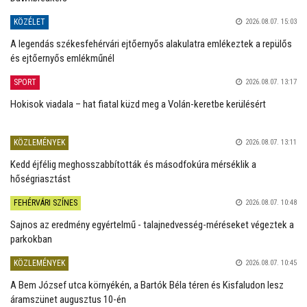
KÖZÉLET
2026.08.07. 15:03
A legendás székesfehérvári ejtőernyős alakulatra emlékeztek a repülős
és ejtőernyős emlékműnél
SPORT
2026.08.07. 13:17
Hokisok viadala – hat fiatal küzd meg a Volán-keretbe kerülésért
KÖZLEMÉNYEK
2026.08.07. 13:11
Kedd éjfélig meghosszabbították és másodfokúra mérséklik a
hőségriasztást
FEHÉRVÁRI SZÍNES
2026.08.07. 10:48
Sajnos az eredmény egyértelmű - talajnedvesség-méréseket végeztek a
parkokban
KÖZLEMÉNYEK
2026.08.07. 10:45
A Bem József utca környékén, a Bartók Béla téren és Kisfaludon lesz
áramszünet augusztus 10-én