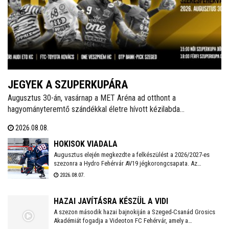
JEGYEK A SZUPERKUPÁRA
Augusztus 30-án, vasárnap a MET Aréna ad otthont a
hagyományteremtő szándékkal életre hívott kézilabda
szuperkupának. A hölgyeknél a Győri Audi ETO és a Ferencváros,
2026.08.08.
míg a férfiaknál a Veszprém és a Szeged küzd meg a serlegért. A
világklasszis csapatokat felvonultató kézilabdaünnepre jegyek már
HOKISOK VIADALA
kaphatók!
Augusztus elején megkezdte a felkészülést a 2026/2027-es
szezonra a Hydro Fehérvár AV19 jégkorongcsapata. Az
edzéseken részt vesz a FEHA19 hat fiatalja is, akik közül a
2026.08.07.
legjobb teljesítményt nyújtó játékos csatlakozhat a Volán
ICEHL-keretéhez.
HAZAI JAVÍTÁSRA KÉSZÜL A VIDI
A szezon második hazai bajnokiján a Szeged-Csanád Grosics
Akadémiát fogadja a Videoton FC Fehérvár, amely a