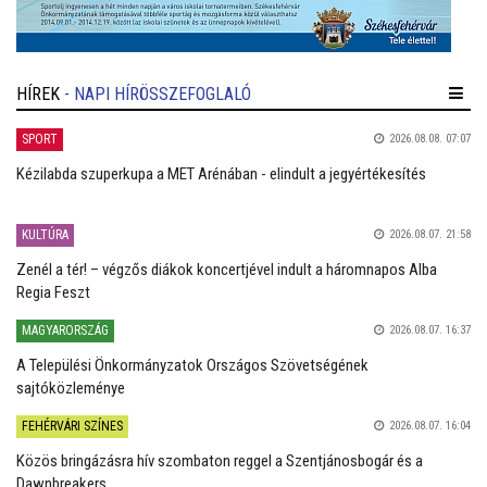
HÍREK
- NAPI HÍRÖSSZEFOGLALÓ
SPORT
2026.08.08. 07:07
Kézilabda szuperkupa a MET Arénában - elindult a jegyértékesítés
KULTÚRA
2026.08.07. 21:58
Zenél a tér! – végzős diákok koncertjével indult a háromnapos Alba
Regia Feszt
MAGYARORSZÁG
2026.08.07. 16:37
A Települési Önkormányzatok Országos Szövetségének
sajtóközleménye
FEHÉRVÁRI SZÍNES
2026.08.07. 16:04
Közös bringázásra hív szombaton reggel a Szentjánosbogár és a
Dawnbreakers