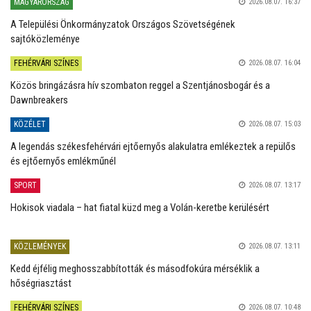
MAGYARORSZÁG
2026.08.07. 16:37
A Települési Önkormányzatok Országos Szövetségének
sajtóközleménye
FEHÉRVÁRI SZÍNES
2026.08.07. 16:04
Közös bringázásra hív szombaton reggel a Szentjánosbogár és a
Dawnbreakers
KÖZÉLET
2026.08.07. 15:03
A legendás székesfehérvári ejtőernyős alakulatra emlékeztek a repülős
és ejtőernyős emlékműnél
SPORT
2026.08.07. 13:17
Hokisok viadala – hat fiatal küzd meg a Volán-keretbe kerülésért
KÖZLEMÉNYEK
2026.08.07. 13:11
Kedd éjfélig meghosszabbították és másodfokúra mérséklik a
hőségriasztást
FEHÉRVÁRI SZÍNES
2026.08.07. 10:48