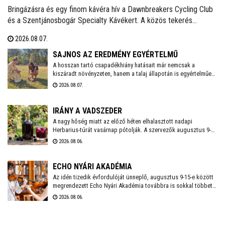
Bringázásra és egy finom kávéra hív a Dawnbreakers Cycling Club
és a Szentjánosbogár Specialty Kávékert. A közös tekerés
augusztus 8-án, szombaton reggel 8.00 órakor indul a Liszt Ferenc
2026.08.07.
utcai vendéglátóhelytől, az ingyenes programhoz bármilyen
kerékpárral lehet csatlakozni.
SAJNOS AZ EREDMÉNY EGYÉRTELMŰ
A hosszan tartó csapadékhiány hatásait már nemcsak a
kiszáradt növényzeten, hanem a talaj állapotán is egyértelműen
mérni lehet. A Városgondnokság szakemberei talajnedvesség-
2026.08.07.
mérő műszerrel vizsgálták meg Székesfehérvár több parkjának
és zöldterületének talaját, hogy pontos képet kapjanak a
jelenlegi helyzetről.
IRÁNY A VADSZEDER
A nagy hőség miatt az előző héten elhalasztott nadapi
Herbarius-túrát vasárnap pótolják. A szervezők augusztus 9-én
várnak mindenkit, aki szívesen csatlakozna a programhoz, hogy
2026.08.06.
a vitaminokban és ásványi anyagokban gazdag vadszederből
gyűjtsön Lencsés Rita gyógynövényszakértő vezetésével. A túra
Nadapról indul, a részvételhez ezúttal is előzetes
ECHO NYÁRI AKADÉMIA
bejelentkezést kérnek a szokásos elérhetőségeken.
Az idén tizedik évfordulóját ünneplő, augusztus 9-15-e között
megrendezett Echo Nyári Akadémia továbbra is sokkal többet
kínál, mint egy hagyományos zenei mesterkurzus. A családias
2026.08.06.
légkörnek, az intenzív művészi programnak és a különleges
környezetben történő elvonulásnak köszönhetően az Akadémia
egyedülálló találkozási pontja a művésztanároknak, a fiatal