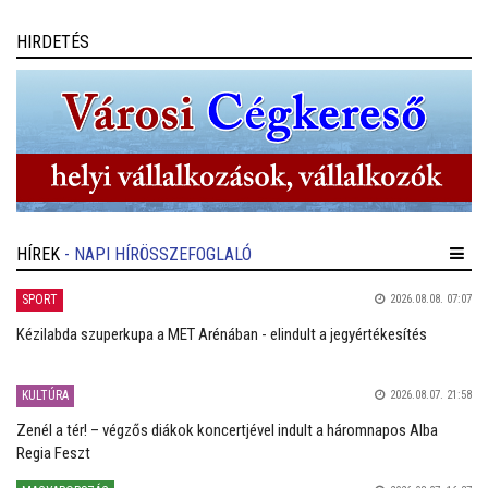
zenészeknek és a közönségnek.
HIRDETÉS
HÍREK
- NAPI HÍRÖSSZEFOGLALÓ
SPORT
2026.08.08. 07:07
Kézilabda szuperkupa a MET Arénában - elindult a jegyértékesítés
KULTÚRA
2026.08.07. 21:58
Zenél a tér! – végzős diákok koncertjével indult a háromnapos Alba
Regia Feszt