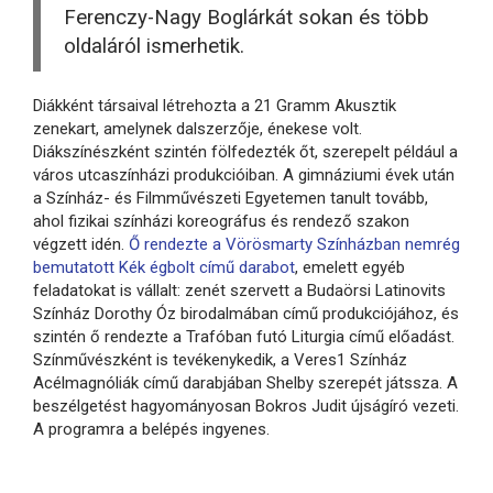
Ferenczy-Nagy Boglárkát sokan és több
oldaláról ismerhetik.
Diákként társaival létrehozta a 21 Gramm Akusztik
zenekart, amelynek dalszerzője, énekese volt.
Diákszínészként szintén fölfedezték őt, szerepelt például a
város utcaszínházi produkcióiban. A gimnáziumi évek után
a Színház- és Filmművészeti Egyetemen tanult tovább,
ahol fizikai színházi koreográfus és rendező szakon
végzett idén.
Ő rendezte a Vörösmarty Színházban nemrég
bemutatott Kék égbolt című darabot
, emelett egyéb
feladatokat is vállalt: zenét szervett a Budaörsi Latinovits
Színház Dorothy Óz birodalmában című produkciójához, és
szintén ő rendezte a Trafóban futó Liturgia című előadást.
Színművészként is tevékenykedik, a Veres1 Színház
Acélmagnóliák című darabjában Shelby szerepét játssza. A
beszélgetést hagyományosan Bokros Judit újságíró vezeti.
A programra a belépés ingyenes.