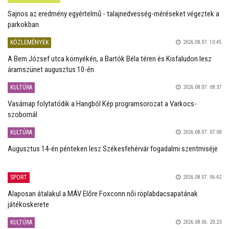
Sajnos az eredmény egyértelmű - talajnedvesség-méréseket végeztek a
parkokban
KÖZLEMÉNYEK
2026.08.07. 10:45
A Bem József utca környékén, a Bartók Béla téren és Kisfaludon lesz
áramszünet augusztus 10-én
KULTÚRA
2026.08.07. 08:37
Vasárnap folytatódik a Hangból Kép programsorozat a Varkocs-
szobornál
KULTÚRA
2026.08.07. 07:08
Augusztus 14-én pénteken lesz Székesfehérvár fogadalmi szentmiséje
SPORT
2026.08.07. 06:42
Alaposan átalakul a MÁV Előre Foxconn női röplabdacsapatának
játékoskerete
KULTÚRA
2026.08.06. 20:23