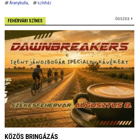
Aranybulla
színház
ÖSSZES
FEHÉRVÁRI SZÍNES
KÖZÖS BRINGÁZÁS