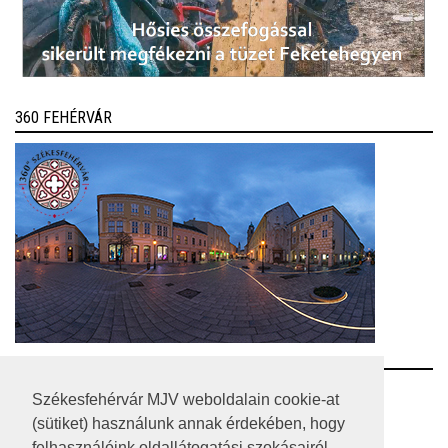
360 FEHÉRVÁR
RSS
Székesfehérvár MJV weboldalain cookie-at
(sütiket) használunk annak érdekében, hogy
A HONLAP 2017.03.31-I ÁLLAPOTA
felhasználóink oldallátogatási szokásairól