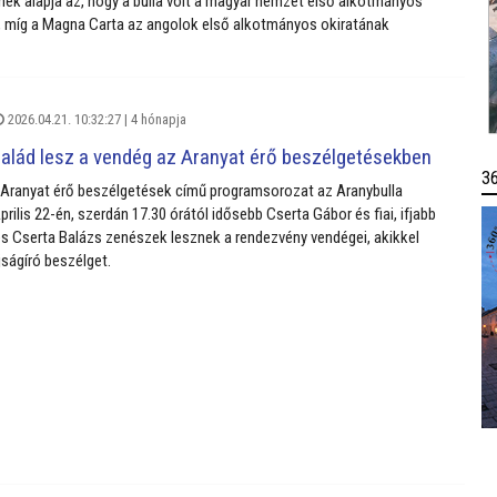
nek alapja az, hogy a bulla volt a magyar nemzet első alkotmányos
míg a Magna Carta az angolok első alkotmányos okiratának
2026.04.21. 10:32:27 |
4 hónapja
alád lesz a vendég az Aranyat érő beszélgetésekben
3
 Aranyat érő beszélgetések című programsorozat az Aranybulla
rilis 22-én, szerdán 17.30 órától idősebb Cserta Gábor és fiai, ifjabb
s Cserta Balázs zenészek lesznek a rendezvény vendégei, akikkel
jságíró beszélget.