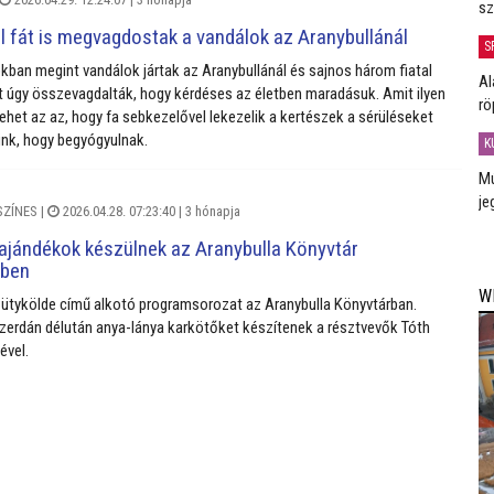
sz
l fát is megvagdostak a vandálok az Aranybullánál
S
kban megint vandálok jártak az Aranybullánál és sajnos három fiatal
Al
t úgy összevagdalták, hogy kérdéses az életben maradásuk. Amit ilyen
rö
lehet az az, hogy fa sebkezelővel lekezelik a kertészek a sérüléseket
nk, hogy begyógyulnak.
K
Mú
je
SZÍNES
|
2026.04.28. 07:23:40 |
3 hónapja
ajándékok készülnek az Aranybulla Könyvtár
ében
W
Bütykölde című alkotó programsorozat az Aranybulla Könyvtárban.
 szerdán délután anya-lánya karkötőket készítenek a résztvevők Tóth
ével.