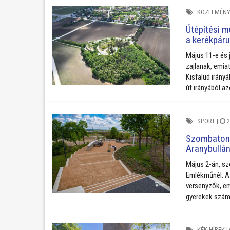
KÖZLEMÉNY
Útépítési m
a kerékpáru
Május 11-e és 
zajlanak, emiat
Kisfalud irány
út irányából a
SPORT
|
2
Szombaton r
Aranybullán
Május 2-án, sz
Emlékműnél. Az
versenyzők, em
gyerekek számár
KÉK HÍREK
|