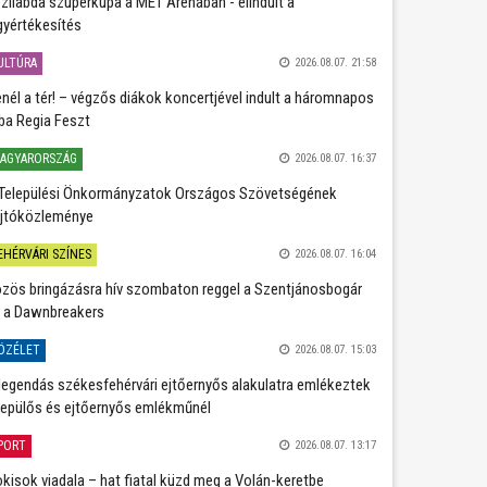
zilabda szuperkupa a MET Arénában - elindult a
gyértékesítés
ULTÚRA
2026.08.07. 21:58
nél a tér! – végzős diákok koncertjével indult a háromnapos
ba Regia Feszt
AGYARORSZÁG
2026.08.07. 16:37
Települési Önkormányzatok Országos Szövetségének
jtóközleménye
EHÉRVÁRI SZÍNES
2026.08.07. 16:04
zös bringázásra hív szombaton reggel a Szentjánosbogár
 a Dawnbreakers
ÖZÉLET
2026.08.07. 15:03
legendás székesfehérvári ejtőernyős alakulatra emlékeztek
repülős és ejtőernyős emlékműnél
PORT
2026.08.07. 13:17
kisok viadala – hat fiatal küzd meg a Volán-keretbe