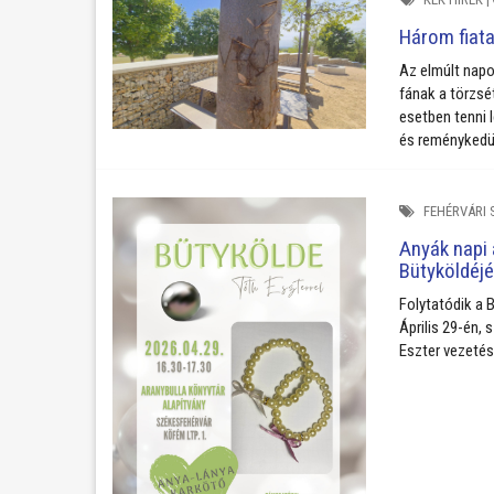
Három fiata
Az elmúlt napo
fának a törzsé
esetben tenni 
és reménykedü
FEHÉRVÁRI 
Anyák napi 
Bütyköldéj
Folytatódik a 
Április 29-én,
Eszter vezetés