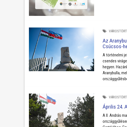
VÁROSTÖRT
Az Aranybul
Csúcsos-h
A történelmi j
csendes viráge
hegyen. Hazán
Aranybulla, mel
országgyűlésb
VÁROSTÖRT
Április 24. 
A
II. András ma
országgyűlése