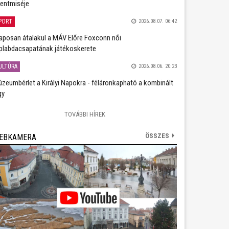
entmiséje
PORT
2026.08.07. 06:42
aposan átalakul a MÁV Előre Foxconn női
plabdacsapatának játékoskerete
ULTÚRA
2026.08.06. 20:23
zeumbérlet a Királyi Napokra - féláronkapható a kombinált
gy
TOVÁBBI HÍREK
ÖSSZES
EBKAMERA