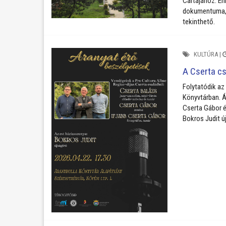
Cartájához. En
dokumentuma, 
tekinthető.
KULTÚRA
|
A Cserta cs
Folytatódik az
Könyvtárban. Áp
Cserta Gábor é
Bokros Judit ú