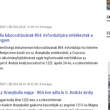
F
ÉNET
|
2026.04.24. 12:09:19 |
4 hónapja
F
la kibocsátásának 804. évfordulójára emlékeztek a
egyen
elentőségű dokumentum kibocsátásának 804. évfordulója tiszteletére
lhelyezésre került sor az Aranybulla-emlékműnél, a Csúcsos-
k alkotmányfejlődésének egyik legfontosabb mérföldköve az
yet II. András király bocsátott ki 1222. április 24-én, a székesfehérvári
en.
ÉNET
|
2026.04.24. 06:32:00 |
4 hónapja
Az Aranybulla napja - 804 éve adta ki II. András király
gyar király által 1222-ben, a székesfehérvári
n kiadott
Aranybullát gyakorta hasonlítják az angolok 1215-ös Magna