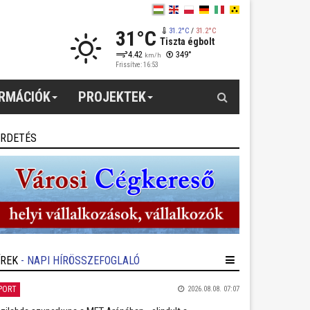
31°C
31.2°C
/
31.2°C
Tiszta égbolt
4.42
349°
km/h
Frissítve: 16:53
Keresés
ORMÁCIÓK
PROJEKTEK
IRDETÉS
ÍREK
- NAPI HÍRÖSSZEFOGLALÓ
PORT
2026.08.08. 07:07