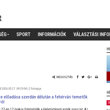
SÉG
SPORT
INFORMÁCIÓK
VÁLASZTÁSI INF
H
MEGOSZTÁS:
2026.05.27. 09:29:04 |
2 hónapja
H
e előadása szerdán délután a fehérvári temetők
ról
S
 27-én 17 órakor folytatódik a Helytörténeti esték sorozat. Az