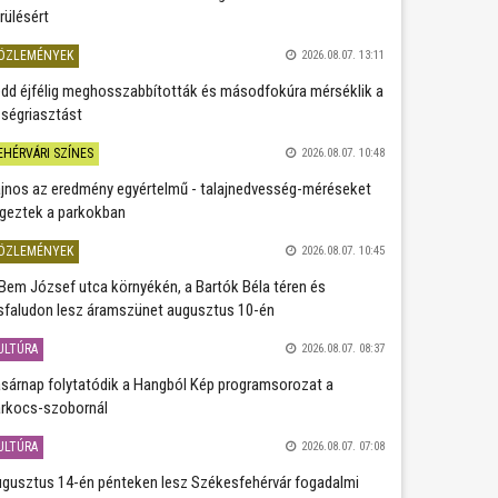
rülésért
ÖZLEMÉNYEK
2026.08.07. 13:11
dd éjfélig meghosszabbították és másodfokúra mérséklik a
ségriasztást
EHÉRVÁRI SZÍNES
2026.08.07. 10:48
jnos az eredmény egyértelmű - talajnedvesség-méréseket
geztek a parkokban
ÖZLEMÉNYEK
2026.08.07. 10:45
Bem József utca környékén, a Bartók Béla téren és
sfaludon lesz áramszünet augusztus 10-én
ULTÚRA
2026.08.07. 08:37
sárnap folytatódik a Hangból Kép programsorozat a
rkocs-szobornál
ULTÚRA
2026.08.07. 07:08
gusztus 14-én pénteken lesz Székesfehérvár fogadalmi