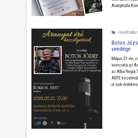
Aranybulla Kön
FEHÉRVÁRI 
Botos Józs
vendége
Május 21-én, c
sorozata az A
az Alba Regia 
ARTE közelmúlt
is sok érdekes