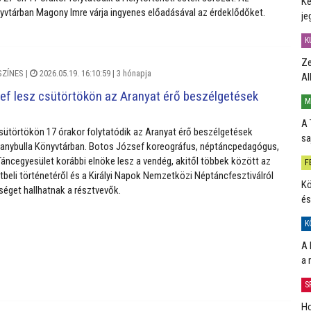
Ké
yvtárban Magony Imre várja ingyenes előadásával az érdeklődőket.
je
K
Ze
SZÍNES
|
2026.05.19. 16:10:59 |
3 hónapja
Al
ef lesz csütörtökön az Aranyat érő beszélgetések
M
A 
sütörtökön 17 órakor folytatódik az Aranyat érő beszélgetések
sa
ranybulla Könyvtárban. Botos József koreográfus, néptáncpedagógus,
Táncegyesület korábbi elnöke lesz a vendég, akitől többek között az
F
beli történetéről és a Királyi Napok Nemzetközi Néptáncfesztiválról
Kö
séget hallhatnak a résztvevők.
és
K
A 
a 
S
Ho