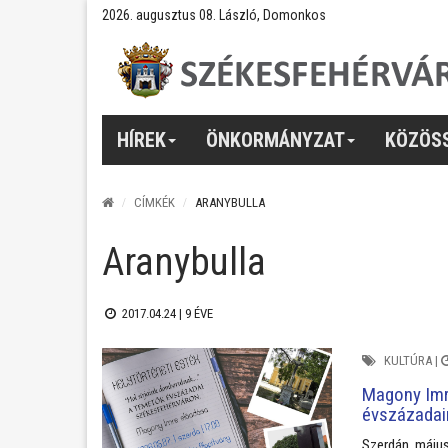
2026. augusztus 08. László, Domonkos
HÍREK
ÖNKORMÁNYZAT
KÖZÖS
CÍMKÉK
ARANYBULLA
Aranybulla
2017.04.24 |
9 ÉVE
KULTÚRA
|
Magony Imr
évszázadai
Szerdán, május