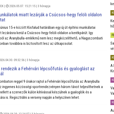
ke
EK
|
2026.05.07. 15:21:15 |
3 hónapja
K
unkálatok miatt lezárják a Csúcsos-hegy felöli oldalon
tat
Ke
hő
június 15-e között Kisfalud határában egy új út építési munkálatai
t lezárásra kerül a Csúcsos-hegy felöli oldalon a kerékpárút. Igy
F
ából az Aranybulla-emlékmű nem lesz megközelíthető, a Nagyszombati
Sa
zonban továbbra is biztosított lesz az útkapcsolat.
vé
K
026.04.30. 09:32:56 |
3 hónapja
A 
endezik a Fehérvári lépcsőfutás és gyaloglást az
Ki
ál
K
ombaton reggel 9 órakor rajtol a Fehérvári lépcsőfutás az Aranybulla
 ingyenes közösségi sportrendezvényen három távot teljesíthetnek a
Va
ellett a szervezők külön kihívással készülnek a gyaloglók és a
Va
a is. Regisztrálni a verseny napján a helyszínen lehet.
K
Au
2026.04.29. 12:24:07 |
3 hónapja