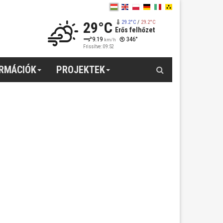
29°C
29.2°C
/
29.2°C
Erős felhőzet
9.19
346°
km/h
Frissítve: 09:52
Keresés
ORMÁCIÓK
PROJEKTEK