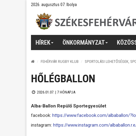
2026. augusztus 07. Ibolya
HÍREK
ÖNKORMÁNYZAT
KÖZÖS
FEHÉRVÁR RUGBY KLUB
SPORTOLÁSI LEHETŐSÉGEK, SP
HŐLÉGBALLON
2026.01.07. |
7 HÓNAPJA
Alba-Ballon Repülő Sportegyesület
facebook:
https://www.facebook.com/albaballon/?l
instagram:
https://www.instagram.com/albaballon.r.e