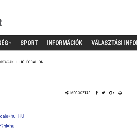
SÉG
SPORT
INFORMÁCIÓK
VÁLASZTÁSI INF
ORTÁGAK
HŐLÉGBALLON
MEGOSZTÁS:
ocale=hu_HU
/?hl=hu