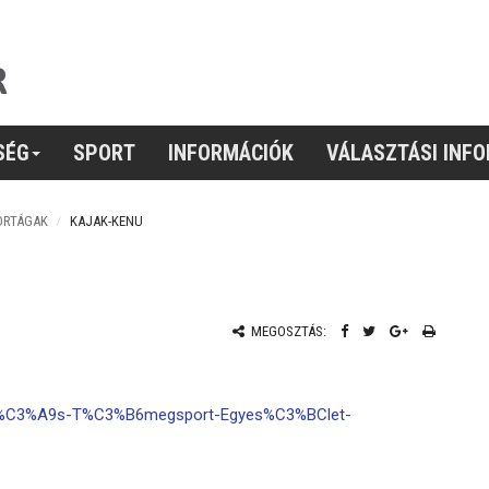
SÉG
SPORT
INFORMÁCIÓK
VÁLASZTÁSI INF
ORTÁGAK
KAJAK-KENU
MEGOSZTÁS:
ti-%C3%A9s-T%C3%B6megsport-Egyes%C3%BClet-