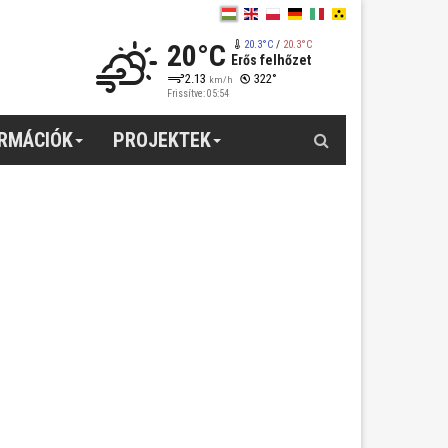
20°C
20.3°C
/
20.3°C
Erős felhőzet
2.13
322°
km/h
Frissítve: 05:54
Keresés
ORMÁCIÓK
PROJEKTEK