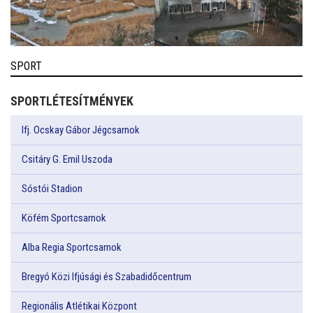
SPORT
SPORTLÉTESÍTMÉNYEK
Ifj. Ocskay Gábor Jégcsarnok
Csitáry G. Emil Uszoda
Sóstói Stadion
Köfém Sportcsarnok
Alba Regia Sportcsarnok
Bregyó Közi Ifjúsági és Szabadidőcentrum
Regionális Atlétikai Központ