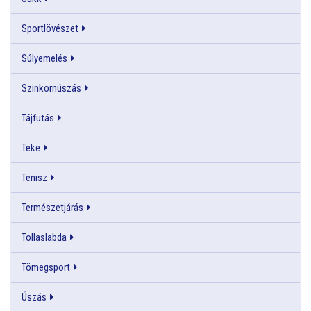
Sportlövészet
Súlyemelés
Szinkornúszás
Tájfutás
Teke
Tenisz
Természetjárás
Tollaslabda
Tömegsport
Úszás