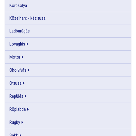
Korcsolya
Közelharc - kézitusa
Ladbarúgás
Lovaglás
Motor
Ökölvívás
Öttusa
Repülés
Röplabda
Rugby
Sakk