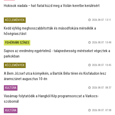
Hokisok viadala – hat fiatal küzd meg a Volán-keretbe kerülésért
KÖZLEMÉNYEK
2026.08.07. 13:11
Kedd éjfélig meghosszabbították és másodfokúra mérséklik a
hőségriasztást
FEHÉRVÁRI SZÍNES
2026.08.07. 10:48
Sajnos az eredmény egyértelmű - talajnedvesség-méréseket végeztek a
parkokban
KÖZLEMÉNYEK
2026.08.07. 10:45
A Bem József utca környékén, a Bartók Béla téren és Kisfaludon lesz
áramszünet augusztus 10-én
KULTÚRA
2026.08.07. 08:37
Vasárnap folytatódik a Hangból Kép programsorozat a Varkocs-
szobornál
KULTÚRA
2026.08.07. 07:08