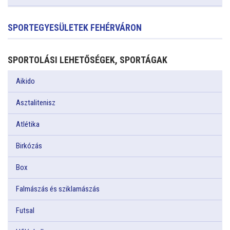
SPORTEGYESÜLETEK FEHÉRVÁRON
SPORTOLÁSI LEHETŐSÉGEK, SPORTÁGAK
Aikido
Asztalitenisz
Atlétika
Birkózás
Box
Falmászás és sziklamászás
Futsal