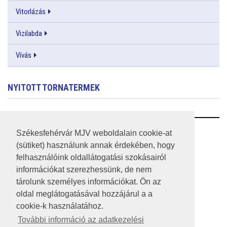
Vitorlázás
Vizilabda
Vívás
NYITOTT TORNATERMEK
RSS
Székesfehérvár MJV weboldalain cookie-at
(sütiket) használunk annak érdekében, hogy
A HONLAP 2017.03.31-I ÁLLAPOTA
felhasználóink oldallátogatási szokásairól
információkat szerezhessünk, de nem
JOGI NYILATKOZAT
tárolunk személyes információkat. Ön az
IMPRESSZUM
oldal meglátogatásával hozzájárul a a
cookie-k használatához.
MÉDIAAJÁNLAT
További információ az adatkezelési