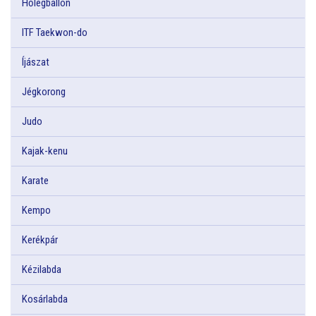
Hőlégballon
ITF Taekwon-do
Íjászat
Jégkorong
Judo
Kajak-kenu
Karate
Kempo
Kerékpár
Kézilabda
Kosárlabda