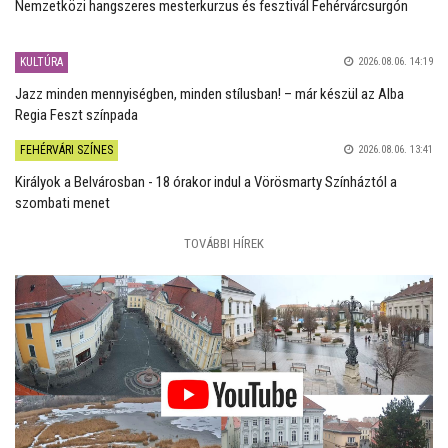
Nemzetközi hangszeres mesterkurzus és fesztivál Fehérvárcsurgón
KULTÚRA
2026.08.06. 14:19
Jazz minden mennyiségben, minden stílusban! – már készül az Alba
Regia Feszt színpada
FEHÉRVÁRI SZÍNES
2026.08.06. 13:41
Királyok a Belvárosban - 18 órakor indul a Vörösmarty Színháztól a
szombati menet
TOVÁBBI HÍREK