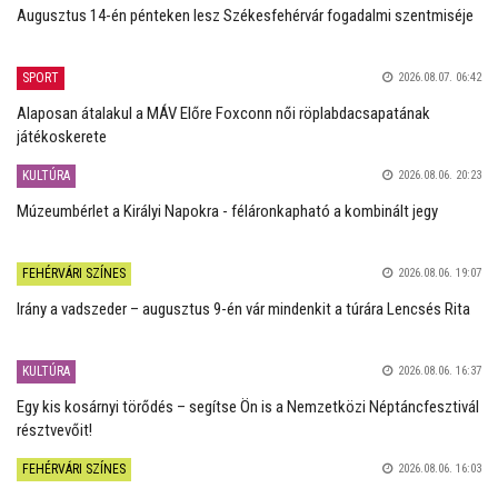
Augusztus 14-én pénteken lesz Székesfehérvár fogadalmi szentmiséje
SPORT
2026.08.07. 06:42
Alaposan átalakul a MÁV Előre Foxconn női röplabdacsapatának
játékoskerete
KULTÚRA
2026.08.06. 20:23
Múzeumbérlet a Királyi Napokra - féláronkapható a kombinált jegy
FEHÉRVÁRI SZÍNES
2026.08.06. 19:07
Irány a vadszeder – augusztus 9-én vár mindenkit a túrára Lencsés Rita
KULTÚRA
2026.08.06. 16:37
Egy kis kosárnyi törődés – segítse Ön is a Nemzetközi Néptáncfesztivál
résztvevőit!
FEHÉRVÁRI SZÍNES
2026.08.06. 16:03