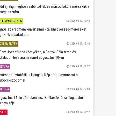
dd éjfélig meghosszabbították és másodfokúra mérséklik a
ségriasztást
EHÉRVÁRI SZÍNES
2026.08.07. 10:48
jnos az eredmény egyértelmű - talajnedvesség-méréseket
geztek a parkokban
ÖZLEMÉNYEK
2026.08.07. 10:45
Bem József utca környékén, a Bartók Béla téren és
sfaludon lesz áramszünet augusztus 10-én
ULTÚRA
2026.08.07. 08:37
sárnap folytatódik a Hangból Kép programsorozat a
rkocs-szobornál
ULTÚRA
2026.08.07. 07:08
gusztus 14-én pénteken lesz Székesfehérvár fogadalmi
entmiséje
PORT
2026.08.07. 06:42