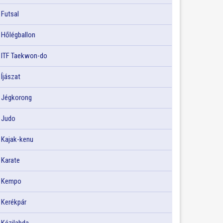
Futsal
Hőlégballon
ITF Taekwon-do
Íjászat
Jégkorong
Judo
Kajak-kenu
Karate
Kempo
Kerékpár