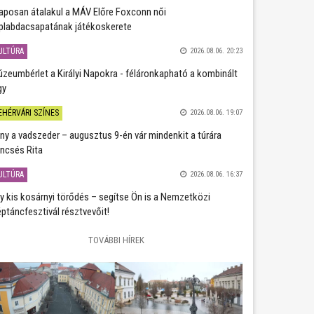
aposan átalakul a MÁV Előre Foxconn női
plabdacsapatának játékoskerete
ULTÚRA
2026.08.06. 20:23
zeumbérlet a Királyi Napokra - féláronkapható a kombinált
gy
EHÉRVÁRI SZÍNES
2026.08.06. 19:07
ány a vadszeder – augusztus 9-én vár mindenkit a túrára
ncsés Rita
ULTÚRA
2026.08.06. 16:37
y kis kosárnyi törődés – segítse Ön is a Nemzetközi
ptáncfesztivál résztvevőit!
TOVÁBBI HÍREK