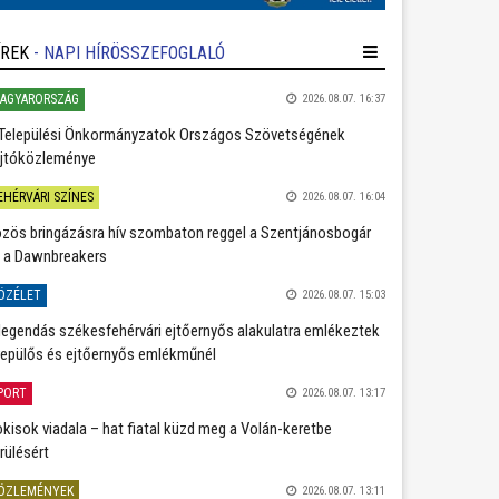
ÍREK
- NAPI HÍRÖSSZEFOGLALÓ
AGYARORSZÁG
2026.08.07. 16:37
Települési Önkormányzatok Országos Szövetségének
jtóközleménye
EHÉRVÁRI SZÍNES
2026.08.07. 16:04
zös bringázásra hív szombaton reggel a Szentjánosbogár
 a Dawnbreakers
ÖZÉLET
2026.08.07. 15:03
legendás székesfehérvári ejtőernyős alakulatra emlékeztek
repülős és ejtőernyős emlékműnél
PORT
2026.08.07. 13:17
kisok viadala – hat fiatal küzd meg a Volán-keretbe
rülésért
ÖZLEMÉNYEK
2026.08.07. 13:11