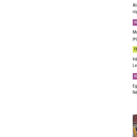
Al
rö
K
Mú
je
F
Ir
Le
K
Eg
Né