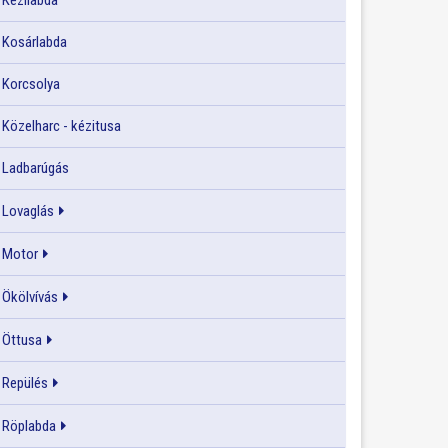
Kézilabda
Kosárlabda
Korcsolya
Közelharc - kézitusa
Ladbarúgás
Lovaglás
Motor
Ökölvívás
Öttusa
Repülés
Röplabda