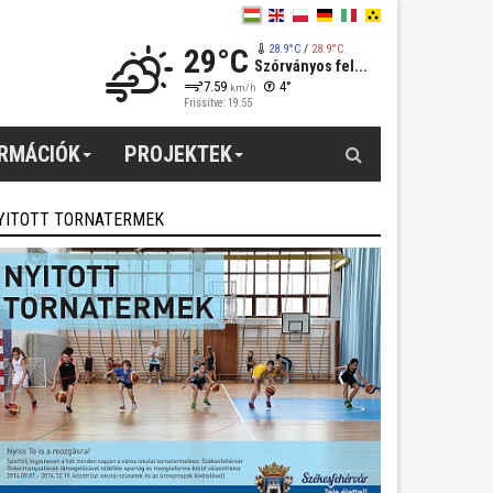
29°C
28.9°C
/
28.9°C
Szórványos fel...
7.59
4°
km/h
Frissítve: 19:55
Keresés
ORMÁCIÓK
PROJEKTEK
YITOTT TORNATERMEK