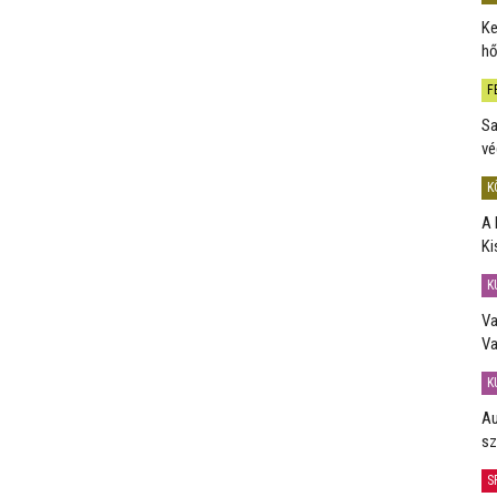
Ke
hő
F
Sa
vé
K
A 
Ki
K
Va
Va
K
Au
sz
S