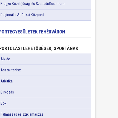
Bregyó Közi Ifjúsági és Szabadidőcentrum
Regionális Atlétikai Központ
PORTEGYESÜLETEK FEHÉRVÁRON
PORTOLÁSI LEHETŐSÉGEK, SPORTÁGAK
Aikido
Asztalitenisz
Atlétika
Birkózás
Box
Falmászás és sziklamászás