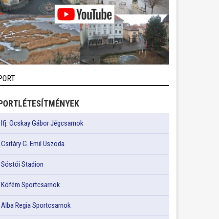
PORT
PORTLÉTESÍTMÉNYEK
Ifj. Ocskay Gábor Jégcsarnok
Csitáry G. Emil Uszoda
Sóstói Stadion
Köfém Sportcsarnok
Alba Regia Sportcsarnok