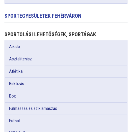
SPORTEGYESÜLETEK FEHÉRVÁRON
SPORTOLÁSI LEHETŐSÉGEK, SPORTÁGAK
Aikido
Asztalitenisz
Atlétika
Birkózás
Box
Falmászás és sziklamászás
Futsal