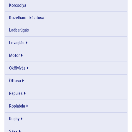
Korcsolya
Közelharc - kézitusa
Ladbarúgás
Lovaglás
Motor
Ökölvívás
Öttusa
Repülés
Röplabda
Rugby
Sakk