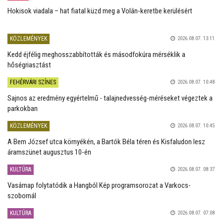
Hokisok viadala – hat fiatal küzd meg a Volán-keretbe kerülésért
KÖZLEMÉNYEK
2026.08.07. 13:11
Kedd éjfélig meghosszabbították és másodfokúra mérséklik a
hőségriasztást
FEHÉRVÁRI SZÍNES
2026.08.07. 10:48
Sajnos az eredmény egyértelmű - talajnedvesség-méréseket végeztek a
parkokban
KÖZLEMÉNYEK
2026.08.07. 10:45
A Bem József utca környékén, a Bartók Béla téren és Kisfaludon lesz
áramszünet augusztus 10-én
KULTÚRA
2026.08.07. 08:37
Vasárnap folytatódik a Hangból Kép programsorozat a Varkocs-
szobornál
KULTÚRA
2026.08.07. 07:08