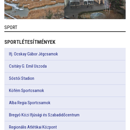
SPORT
SPORTLÉTESÍTMÉNYEK
Ifj. Ocskay Gábor Jégcsarnok
Csitáry G. Emil Uszoda
Sóstói Stadion
Köfém Sportcsarnok
Alba Regia Sportcsarnok
Bregyó Közi Ifjúsági és Szabadidőcentrum
Regionális Atlétikai Központ