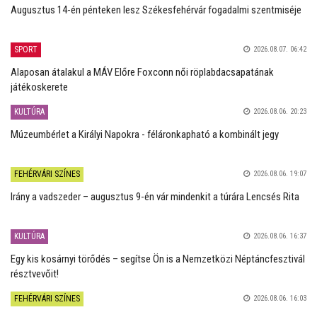
Augusztus 14-én pénteken lesz Székesfehérvár fogadalmi szentmiséje
SPORT
2026.08.07. 06:42
Alaposan átalakul a MÁV Előre Foxconn női röplabdacsapatának
játékoskerete
KULTÚRA
2026.08.06. 20:23
Múzeumbérlet a Királyi Napokra - féláronkapható a kombinált jegy
FEHÉRVÁRI SZÍNES
2026.08.06. 19:07
Irány a vadszeder – augusztus 9-én vár mindenkit a túrára Lencsés Rita
KULTÚRA
2026.08.06. 16:37
Egy kis kosárnyi törődés – segítse Ön is a Nemzetközi Néptáncfesztivál
résztvevőit!
FEHÉRVÁRI SZÍNES
2026.08.06. 16:03