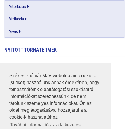
Vitorlázás
Vizilabda
Vívás
NYITOTT TORNATERMEK
RSS
Székesfehérvár MJV weboldalain cookie-at
(sütiket) használunk annak érdekében, hogy
A HONLAP 2017.03.31-I ÁLLAPOTA
felhasználóink oldallátogatási szokásairól
információkat szerezhessünk, de nem
JOGI NYILATKOZAT
tárolunk személyes információkat. Ön az
IMPRESSZUM
oldal meglátogatásával hozzájárul a a
cookie-k használatához.
MÉDIAAJÁNLAT
További információ az adatkezelési