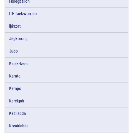
Hőlégballon
ITF Taekwon-do
Íjászat
Jégkorong
Judo
Kajak-kenu
Karate
Kempo
Kerékpár
Kézilabda
Kosárlabda