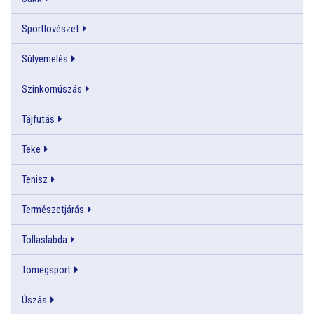
Sportlövészet
Súlyemelés
Szinkornúszás
Tájfutás
Teke
Tenisz
Természetjárás
Tollaslabda
Tömegsport
Úszás