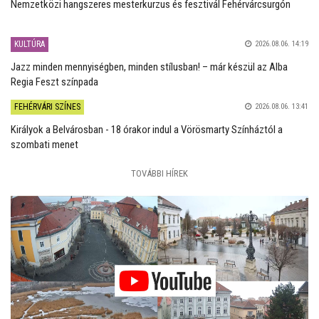
Nemzetközi hangszeres mesterkurzus és fesztivál Fehérvárcsurgón
KULTÚRA
2026.08.06. 14:19
Jazz minden mennyiségben, minden stílusban! – már készül az Alba
Regia Feszt színpada
FEHÉRVÁRI SZÍNES
2026.08.06. 13:41
Királyok a Belvárosban - 18 órakor indul a Vörösmarty Színháztól a
szombati menet
TOVÁBBI HÍREK