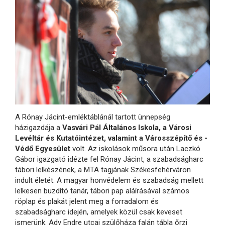
A Rónay Jácint-emléktáblánál tartott ünnepség
házigazdája a
Vasvári Pál Általános Iskola, a Városi
Levéltár és Kutatóintézet, valamint a Városszépítő és -
Védő Egyesület
volt. Az iskolások műsora után Laczkó
Gábor igazgató idézte fel Rónay Jácint, a szabadságharc
tábori lelkészének, a MTA tagjának Székesfehérváron
indult életét. A magyar honvédelem és szabadság mellett
lelkesen buzdító tanár, tábori pap aláírásával számos
röplap és plakát jelent meg a forradalom és
szabadságharc idején, amelyek közül csak keveset
ismerünk. Ady Endre utcai szülőháza falán tábla őrzi