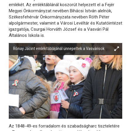
emlékét. Az emléktáblánál koszorút helyezett el a Fejér
Megyei Önkormányzat nevében Bihácsi István alelnök,
Székesfehérvár Önkormányzata nevében Róth Péter
alpolgármester, valamint a Városi Levéltár és Kutatóintézet
igazgatója, Csurgai Horváth József és a Vasvári Pál
Általános Iskola is.
Rónay Jácint emléktáblájánál ünnepeltek a Vasvárisok
Az 1848-49-es forradalom és szabadságharc tiszteletére