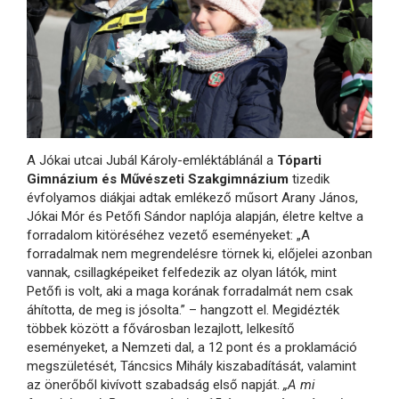
A Jókai utcai Jubál Károly-emléktáblánál a
Tóparti
Gimnázium és Művészeti Szakgimnázium
tizedik
évfolyamos diákjai adtak emlékező műsort Arany János,
Jókai Mór és Petőfi Sándor naplója alapján, életre keltve a
forradalom kitöréséhez vezető eseményeket: „A
forradalmak nem megrendelésre törnek ki, előjelei azonban
vannak, csillagképeiket felfedezik az olyan látók, mint
Petőfi is volt, aki a maga korának forradalmát nem csak
áhította, de meg is jósolta.” – hangzott el. Megidézték
többek között a fővárosban lezajlott, lelkesítő
eseményeket, a Nemzeti dal, a 12 pont és a proklamáció
megszületését, Táncsics Mihály kiszabadítását, valamint
az önerőből kivívott szabadság első napját.
„A mi