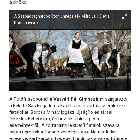
alelnöke.
A Szabadságharcos úton ünnepelték Március 15-ét a
Kodolányisok
A Petőfi-szobornál
a Vasvári Pál Gimnázium
színjátszói
a Fekete Sas Fogadó és Kávéházban várták az emlékező
fiatalokat. Boross Mihály jogász, újságíró és társai
érkeztek Fehérvárra, és hozták a hírt a pesti
eseményekről. A forradalmi lelkületű fiatalok szavaira
talpra ugrottak a fogadó vendégei, és a Nemzeti dalt
énekelve, kart karba öltve, együtt indultak a város főterére.