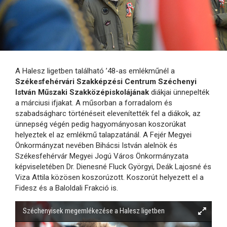
A Halesz ligetben található ’48-as emlékműnél a
Székesfehérvári Szakképzési Centrum Széchenyi
István Műszaki Szakközépiskolájának
diákjai ünnepelték
a márciusi ifjakat. A műsorban a forradalom és
szabadságharc történéseit elevenítették fel a diákok, az
ünnepség végén pedig hagyományosan koszorúkat
helyeztek el az emlékmű talapzatánál. A Fejér Megyei
Önkormányzat nevében Bihácsi István alelnök és
Székesfehérvár Megyei Jogú Város Önkormányzata
képviseletében Dr. Dienesné Fluck Györgyi, Deák Lajosné és
Viza Attila közösen koszorúzott. Koszorút helyezett el a
Fidesz és a Baloldali Frakció is.
Széchenyisek megemlékezése a Halesz ligetben