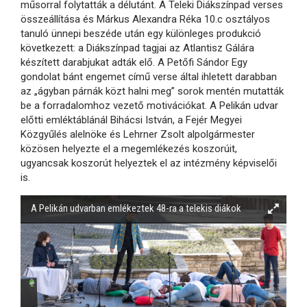
műsorral folytatták a délutánt. A Teleki Diákszínpad verses
összeállítása és Márkus Alexandra Réka 10.c osztályos
tanuló ünnepi beszéde után egy különleges produkció
következett: a Diákszínpad tagjai az Atlantisz Gálára
készített darabjukat adták elő. A Petőfi Sándor Egy
gondolat bánt engemet című verse által ihletett darabban
az „ágyban párnák közt halni meg” sorok mentén mutatták
be a forradalomhoz vezető motivációkat. A Pelikán udvar
előtti emléktáblánál Bihácsi István, a Fejér Megyei
Közgyűlés alelnöke és Lehrner Zsolt alpolgármester
közösen helyezte el a megemlékezés koszorúit,
ugyancsak koszorút helyeztek el az intézmény képviselői
is.
A Pelikán udvarban emlékeztek 48-ra a telekis diákok