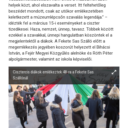
helyek közt, ahol elszavalta a verset. Itt feltehetőleg
beszédet mondott, csak az utókor emlékezetében
keletkezett a múzeumlépcsőn szavalás legendája.” –
idézték fel a március 15-i eseményeket a ciszter
tizedikesei. Haza, nemzet, ünnep, tavasz. Többek között
ezekkel a szavakkal, ünnepi hangulatban köszöntek el a
megjelentektől a diákok. A Fekete Sas Szálló előtt a
megemlékezés jegyében koszorút helyezett el Bihácsi
István, a Fejér Megyei Közgyűlés alelnöke és Róth Péter
alpolgármester, valamint az iskola képviselői.
Cisztercis diákok emlékeztek 48-ra a Fekete Sas
Szállónál