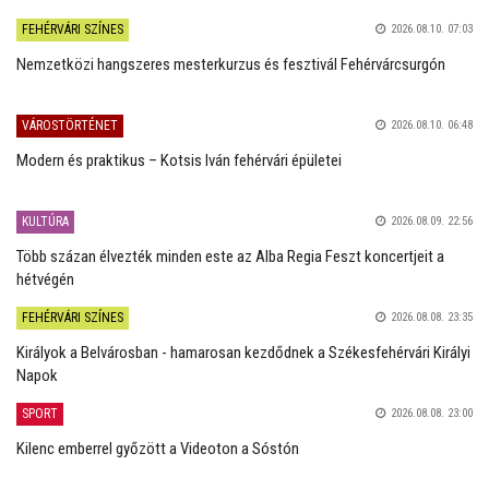
FEHÉRVÁRI SZÍNES
2026.08.10. 07:03
Nemzetközi hangszeres mesterkurzus és fesztivál Fehérvárcsurgón
VÁROSTÖRTÉNET
2026.08.10. 06:48
Modern és praktikus – Kotsis Iván fehérvári épületei
KULTÚRA
2026.08.09. 22:56
Több százan élvezték minden este az Alba Regia Feszt koncertjeit a
hétvégén
FEHÉRVÁRI SZÍNES
2026.08.08. 23:35
Királyok a Belvárosban - hamarosan kezdődnek a Székesfehérvári Királyi
Napok
SPORT
2026.08.08. 23:00
Kilenc emberrel győzött a Videoton a Sóstón