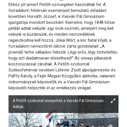
Ehhez jól ismert Petőfi-szövegeket használtak fel. A
forradalom fehérvári eseményeit bemutató előadást
követően Horváth József, a Vasvári Pál Gimnázium
igazgatója mondott beszédet. Kiemelve, hogy 1848 hősei
példát adtak nekünk: egy örök eszmét, amelyért meg kell
nekünk is küzdenünk, és minden nemzedéknek
ragaszkodnia kell hozzá. Jókai Mórt, a kor fiatal íróját, a
forradalom nemeztőrét idézve zárta gondolatait: „A
jövendő terhe vállaidon fekszik. Légy erős, légy törhetetlen,
hogy azt diadalmasan elviselhesd!” Az ünnepi pillanatok
koszorúzással zárultak. A Petőfi-szobornál
Székesfehérvár nevében Lehrner Zsolt alpolgármester és
Pálffy Károly, a Fejér Megyei Közgyűlés alelnöke, valamint
önkormányzati képviselők és a Vasvári Pál Gimnázium
képviselői helyezték el az emlékezés virágait.
A Petőfi szobornál ünnepeltek a Vasvári Pál Gimnázium
diákjai