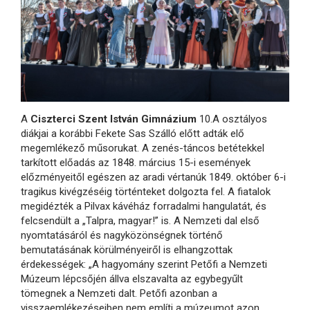
A
Ciszterci Szent István Gimnázium
10.A osztályos
diákjai a korábbi Fekete Sas Szálló előtt adták elő
megemlékező műsorukat. A zenés-táncos betétekkel
tarkított előadás az 1848. március 15-i események
előzményeitől egészen az aradi vértanúk 1849. október 6-i
tragikus kivégzéséig történteket dolgozta fel. A fiatalok
megidézték a Pilvax kávéház forradalmi hangulatát, és
felcsendült a „Talpra, magyar!” is. A Nemzeti dal első
nyomtatásáról és nagyközönségnek történő
bemutatásának körülményeiről is elhangzottak
érdekességek: „A hagyomány szerint Petőfi a Nemzeti
Múzeum lépcsőjén állva elszavalta az egybegyűlt
tömegnek a Nemzeti dalt. Petőfi azonban a
visszaemlékezéseiben nem említi a múzeumot azon