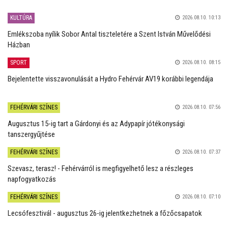
KULTÚRA
2026.08.10. 10:13
Emlékszoba nyílik Sobor Antal tiszteletére a Szent István Művelődési
Házban
SPORT
2026.08.10. 08:15
Bejelentette visszavonulását a Hydro Fehérvár AV19 korábbi legendája
FEHÉRVÁRI SZÍNES
2026.08.10. 07:56
Augusztus 15-ig tart a Gárdonyi és az Adypapír jótékonysági
tanszergyűjtése
FEHÉRVÁRI SZÍNES
2026.08.10. 07:37
Szevasz, terasz! - Fehérvárról is megfigyelhető lesz a részleges
napfogyatkozás
FEHÉRVÁRI SZÍNES
2026.08.10. 07:10
Lecsófesztivál - augusztus 26-ig jelentkezhetnek a főzőcsapatok