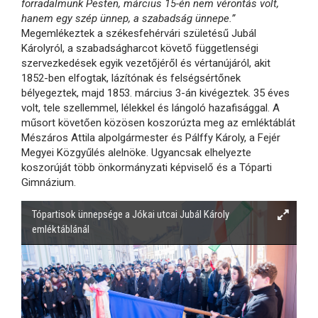
forradalmunk Pesten, március 15-én nem vérontás volt,
hanem egy szép ünnep, a szabadság ünnepe.”
Megemlékeztek a székesfehérvári születésű Jubál
Károlyról, a szabadságharcot követő függetlenségi
szervezkedések egyik vezetőjéről és vértanújáról, akit
1852-ben elfogtak, lázítónak és felségsértőnek
bélyegeztek, majd 1853. március 3-án kivégeztek. 35 éves
volt, tele szellemmel, lélekkel és lángoló hazafisággal. A
műsort követően közösen koszorúzta meg az emléktáblát
Mészáros Attila alpolgármester és Pálffy Károly, a Fejér
Megyei Közgyűlés alelnöke. Ugyancsak elhelyezte
koszorúját több önkormányzati képviselő és a Tóparti
Gimnázium.
Tópartisok ünnepsége a Jókai utcai Jubál Károly
emléktáblánál