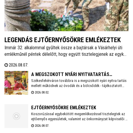
LEGENDÁS EJTŐERNYŐSÖKRE EMLÉKEZTEK
Immár 32. alkalommal gyűltek össze a bajtársak a Vásárhelyi úti
emlékműnél péntek délelőtt, hogy együtt tisztelegjenek az egykori
62. Önálló Ejtőernyős Zászlóalj előtt. A hagyományokat ápoló
2026.08.07.
Veterán Repülők és Ejtőernyősök Fejér Megyei Egyesülete ezzel a
rendezvénnyel őrzi az a második világháború után újjászervezett,
A MEGSZOKOTT NYÁRI NYITVATARTÁS
1951-től 1954-ig Székesfehérváron ismertté vált ejtőernyős
Székesfehérváron továbbra is a megszokott nyári nyitva tartás
MELLETT MŰKÖDNEK A FEHÉRVÁRI ÓVODÁK ÉS
mellett működnek az óvodák és a bölcsődék - tájékoztatott
alakulat emlékét.
BÖLCSŐDÉK
közösségi oldalán a város polgármestere. Hétfőtől is tehát a
2026.08.02.
megszokott nyári nyitva tartással fogadják a piciket a
bölcsődék és az óvodák!
EJTŐERNYŐSÖKRE EMLÉKEZTEK
Koszorúzással egybekötött megemlékezéssel tisztelegtek az
ejtőernyős egyesületek, valamint az önkormányzat képviselői a
Repülős és Ejtőernyős Emlékműnél. A jelenlévők a 62. Önálló
2026.08.07.
Ejtőernyős Zászlóaljra emlékeztek.