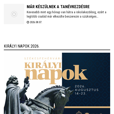
MÁR KÉSZÜLNEK A TANÉVKEZDÉSRE
Kevesebb mint egy hónap van hátra a iskolakezdésig, ezért a
legtöbb család már elkezdte beszerezni a szükséges
tanszereket. A fehérvári papír-írószer üzletek már július eleje
2026.08.07.
óta készülnek a rohamra.
KIRÁLYI NAPOK 2026.