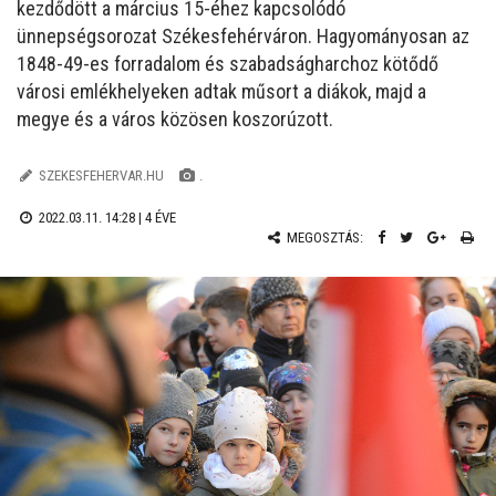
kezdődött a március 15-éhez kapcsolódó
ünnepségsorozat Székesfehérváron. Hagyományosan az
1848-49-es forradalom és szabadságharchoz kötődő
városi emlékhelyeken adtak műsort a diákok, majd a
megye és a város közösen koszorúzott.
SZEKESFEHERVAR.HU
.
2022.03.11. 14:28 |
4 ÉVE
MEGOSZTÁS: