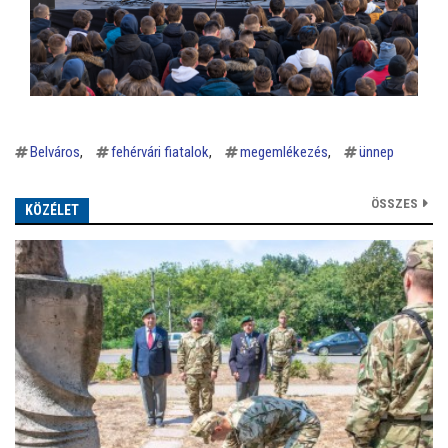
Belváros
fehérvári fiatalok
megemlékezés
ünnep
ÖSSZES
KÖZÉLET