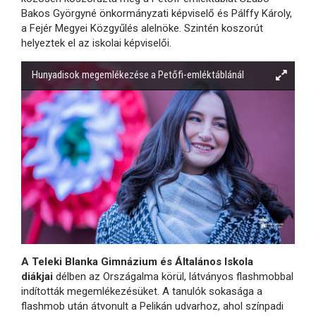
Bakos Györgyné önkormányzati képviselő és Pálffy Károly,
a Fejér Megyei Közgyűlés alelnöke. Szintén koszorút
helyeztek el az iskolai képviselői.
Hunyadisok megemlékezése a Petőfi-emléktáblánál
A Teleki Blanka Gimnázium és Általános Iskola
diákjai
délben az Országalma körül, látványos flashmobbal
indították megemlékezésüket. A tanulók sokasága a
flashmob után átvonult a Pelikán udvarhoz, ahol színpadi