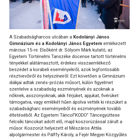
A Szabadságharcos utcában a
Kodolányi János
Gimnázium és a Kodolányi János Egyetem
emlékezett
március 15-re. Elsőként dr. Sólyom Márk kutató, az
Egyetem Történelmi Tanszéke docense tartott történelmi
tényekkel alátámasztott, érdekes visszaemlékező
beszédet a korabeli eseményekről, azok legfontosabb
résztvevőiről és helyszíneiről. Ezt követően a Gimnázium
diákjai adtak zenés-prózás műsort, külön figyelmet
szentelve a szabadság eszményének és azoknak a
nőknek, asszonyoknak, akik férjüket, apjukat, fivérüket
támogatva, vagy emlékét hűen ápolva vették ki részüket a
szabadságharc eseményeiből és eszményének tovább
éltetéséből. Az Egyetem Táncol”KODO” Táncegyüttese
felcsíki táncokat adott elő, majd koszorúzással zárult a
műsor. Koszorút helyezett el Mészáros Attila
alpolgármester és Pálffy Károly, a Fejér Megyei Közgyűlés