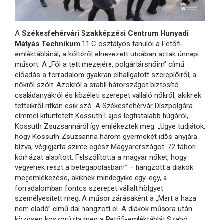
A
Székesfehérvári Szakképzési Centrum Hunyadi
Mátyás Technikum
11.C osztályos tanulói a Petőfi-
emléktáblánál, a költőről elnevezett utcában adtak ünnepi
műsort. A „Föl a tett mezejére, polgártársnőim” című
előadás a forradalom gyakran elhallgatott szereplőiről, a
nőkről szólt. Azokról a stabil hátországot biztosító
családanyákról és közéleti szerepet vállaló nőkről, akiknek
tetteikről ritkán esik szó. A Székesfehérvár Díszpolgára
címmel kitüntetett Kossuth Lajos legfiatalabb húgáról,
Kossuth Zsuzsannáról így emlékeztek meg: „Ugye tudjátok,
hogy Kossuth Zsuzsanna három gyermekét idős anyjára
bízva, végigjárta szinte egész Magyarországot. 72 tábori
kórházat alapított. Felszólította a magyar nőket, hogy
vegyenek részt a betegápolásban!” – hangzott a diákok
megemlékezése, akiknek mindegyike egy-egy, a
forradalomban fontos szerepet vállalt hölgyet
személyesített meg. A műsor zárásaként a „Mert a haza
nem eladó” című dal hangzott el. A diákok műsora után
közösen koszorúzta meg a Petőfi-emléktáblát Szabó