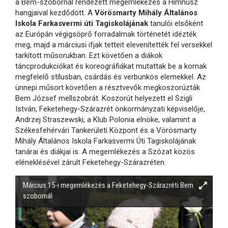
a Bem-szobornál rendezett megemlékezés a Himnusz
hangjaival kezdődött. A
Vörösmarty Mihály Általános
Iskola Farkasvermi úti Tagiskolájának
tanulói elsőként
az Európán végigsöprő forradalmak történetét idézték
meg, majd a márciusi ifjak tetteit elevenítették fel versekkel
tarkított műsorukban. Ezt követően a diákok
táncprodukciókat és koreográfiákat mutattak be a kornak
megfelelő stílusban, csárdás és verbunkos elemekkel. Az
ünnepi műsort követően a résztvevők megkoszorúzták
Bem József mellszobrát. Koszorút helyezett el Szigli
István, Feketehegy-Szárazrét önkormányzati képviselője,
Andrzej Straszewski, a Klub Polonia elnöke, valamint a
Székesfehérvári Tankerületi Központ és a Vörösmarty
Mihály Általános Iskola Farkasvermi Úti Tagiskolájának
tanárai és diákjai is. A megemlékezés a Szózat közös
eléneklésével zárult Feketehegy-Szárazréten.
Március 15-i megemlékezés a Feketehegy-Szárazréti Bem
szobornál