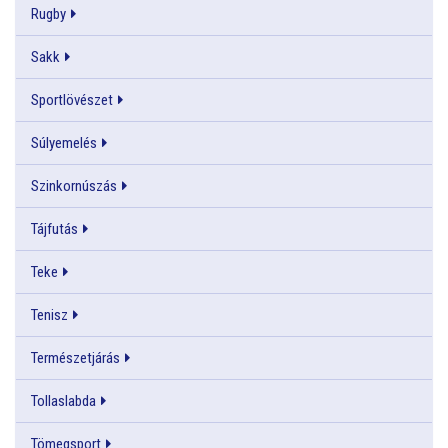
Rugby
Sakk
Sportlövészet
Súlyemelés
Szinkornúszás
Tájfutás
Teke
Tenisz
Természetjárás
Tollaslabda
Tömegsport