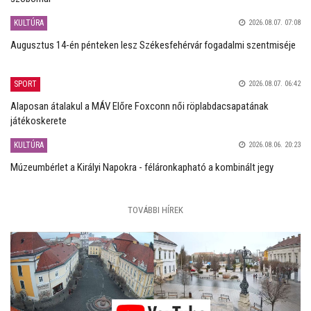
KULTÚRA
2026.08.07. 07:08
Augusztus 14-én pénteken lesz Székesfehérvár fogadalmi szentmiséje
SPORT
2026.08.07. 06:42
Alaposan átalakul a MÁV Előre Foxconn női röplabdacsapatának
játékoskerete
KULTÚRA
2026.08.06. 20:23
Múzeumbérlet a Királyi Napokra - féláronkapható a kombinált jegy
TOVÁBBI HÍREK