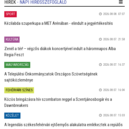
HÍREK
- NAPI HÍRÖSSZEFOGLALÓ
SPORT
2026.08.08. 07:07
Kézilabda szuperkupa a MET Arénában - elindult a jegyértékesítés
KULTÚRA
2026.08.07. 21:58
Zenél a tér! – végzős diákok koncertjével indult a háromnapos Alba
Regia Feszt
MAGYARORSZÁG
2026.08.07. 16:37
A Települési Önkormányzatok Országos Szövetségének
sajtóközleménye
FEHÉRVÁRI SZÍNES
2026.08.07. 16:04
Közös bringázásra hív szombaton reggel a Szentjánosbogár és a
Dawnbreakers
KÖZÉLET
2026.08.07. 15:03
A legendás székesfehérvári ejtőernyős alakulatra emlékeztek a repülős