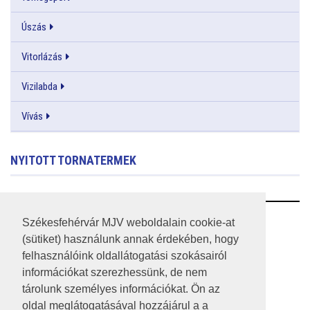
Úszás
Vitorlázás
Vizilabda
Vívás
NYITOTT TORNATERMEK
RSS
Székesfehérvár MJV weboldalain cookie-at
(sütiket) használunk annak érdekében, hogy
A HONLAP 2017.03.31-I ÁLLAPOTA
felhasználóink oldallátogatási szokásairól
információkat szerezhessünk, de nem
JOGI NYILATKOZAT
tárolunk személyes információkat. Ön az
IMPRESSZUM
oldal meglátogatásával hozzájárul a a