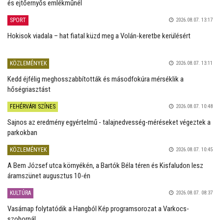
és ejtőernyős emlékműnél
SPORT
2026.08.07. 13:17
Hokisok viadala – hat fiatal küzd meg a Volán-keretbe kerülésért
KÖZLEMÉNYEK
2026.08.07. 13:11
Kedd éjfélig meghosszabbították és másodfokúra mérséklik a
hőségriasztást
FEHÉRVÁRI SZÍNES
2026.08.07. 10:48
Sajnos az eredmény egyértelmű - talajnedvesség-méréseket végeztek a
parkokban
KÖZLEMÉNYEK
2026.08.07. 10:45
A Bem József utca környékén, a Bartók Béla téren és Kisfaludon lesz
áramszünet augusztus 10-én
KULTÚRA
2026.08.07. 08:37
Vasárnap folytatódik a Hangból Kép programsorozat a Varkocs-
szobornál