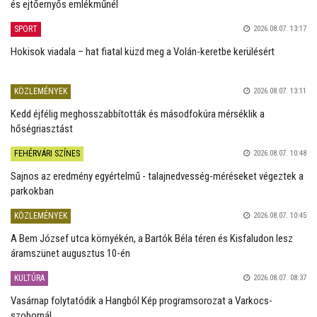
és ejtőernyős emlékműnél
SPORT
2026.08.07. 13:17
Hokisok viadala – hat fiatal küzd meg a Volán-keretbe kerülésért
KÖZLEMÉNYEK
2026.08.07. 13:11
Kedd éjfélig meghosszabbították és másodfokúra mérséklik a
hőségriasztást
FEHÉRVÁRI SZÍNES
2026.08.07. 10:48
Sajnos az eredmény egyértelmű - talajnedvesség-méréseket végeztek a
parkokban
KÖZLEMÉNYEK
2026.08.07. 10:45
A Bem József utca környékén, a Bartók Béla téren és Kisfaludon lesz
áramszünet augusztus 10-én
KULTÚRA
2026.08.07. 08:37
Vasárnap folytatódik a Hangból Kép programsorozat a Varkocs-
szobornál