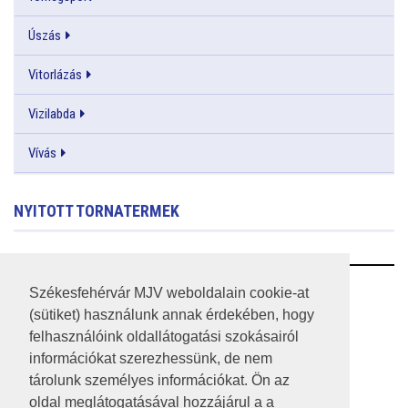
Úszás
Vitorlázás
Vizilabda
Vívás
NYITOTT TORNATERMEK
RSS
Székesfehérvár MJV weboldalain cookie-at
(sütiket) használunk annak érdekében, hogy
A HONLAP 2017.03.31-I ÁLLAPOTA
felhasználóink oldallátogatási szokásairól
információkat szerezhessünk, de nem
JOGI NYILATKOZAT
tárolunk személyes információkat. Ön az
IMPRESSZUM
oldal meglátogatásával hozzájárul a a