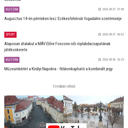
KULTÚRA
2026.08.07. 07:08
Augusztus 14-én pénteken lesz Székesfehérvár fogadalmi szentmiséje
SPORT
2026.08.07. 06:42
Alaposan átalakul a MÁV Előre Foxconn női röplabdacsapatának
játékoskerete
KULTÚRA
2026.08.06. 20:23
Múzeumbérlet a Királyi Napokra - féláronkapható a kombinált jegy
TOVÁBBI HÍREK