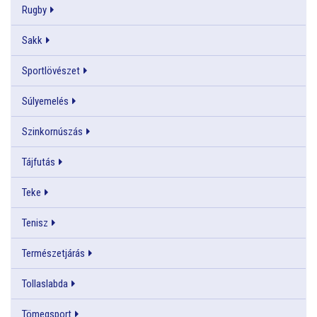
Rugby
Sakk
Sportlövészet
Súlyemelés
Szinkornúszás
Tájfutás
Teke
Tenisz
Természetjárás
Tollaslabda
Tömegsport