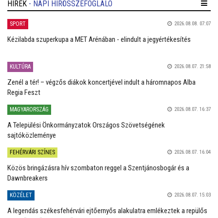
HÍREK
- NAPI HÍRÖSSZEFOGLALÓ
SPORT
2026.08.08. 07:07
Kézilabda szuperkupa a MET Arénában - elindult a jegyértékesítés
KULTÚRA
2026.08.07. 21:58
Zenél a tér! – végzős diákok koncertjével indult a háromnapos Alba
Regia Feszt
MAGYARORSZÁG
2026.08.07. 16:37
A Települési Önkormányzatok Országos Szövetségének
sajtóközleménye
FEHÉRVÁRI SZÍNES
2026.08.07. 16:04
Közös bringázásra hív szombaton reggel a Szentjánosbogár és a
Dawnbreakers
KÖZÉLET
2026.08.07. 15:03
A legendás székesfehérvári ejtőernyős alakulatra emlékeztek a repülős