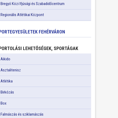
Bregyó Közi Ifjúsági és Szabadidőcentrum
Regionális Atlétikai Központ
PORTEGYESÜLETEK FEHÉRVÁRON
PORTOLÁSI LEHETŐSÉGEK, SPORTÁGAK
Aikido
Asztalitenisz
Atlétika
Birkózás
Box
Falmászás és sziklamászás