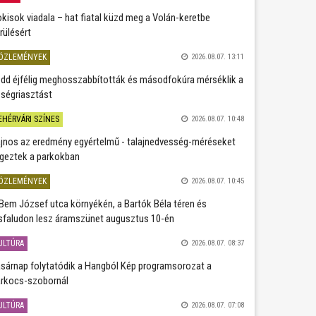
kisok viadala – hat fiatal küzd meg a Volán-keretbe
rülésért
ÖZLEMÉNYEK
2026.08.07. 13:11
dd éjfélig meghosszabbították és másodfokúra mérséklik a
ségriasztást
EHÉRVÁRI SZÍNES
2026.08.07. 10:48
jnos az eredmény egyértelmű - talajnedvesség-méréseket
geztek a parkokban
ÖZLEMÉNYEK
2026.08.07. 10:45
Bem József utca környékén, a Bartók Béla téren és
sfaludon lesz áramszünet augusztus 10-én
ULTÚRA
2026.08.07. 08:37
sárnap folytatódik a Hangból Kép programsorozat a
rkocs-szobornál
ULTÚRA
2026.08.07. 07:08