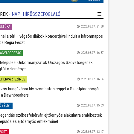
ÍREK
- NAPI HÍRÖSSZEFOGLALÓ
ULTÚRA
2026.08.07. 21:58
nél a tér! – végzős diákok koncertjével indult a háromnapos
ba Regia Feszt
AGYARORSZÁG
2026.08.07. 16:37
Települési Önkormányzatok Országos Szövetségének
jtóközleménye
EHÉRVÁRI SZÍNES
2026.08.07. 16:04
zös bringázásra hív szombaton reggel a Szentjánosbogár
 a Dawnbreakers
ÖZÉLET
2026.08.07. 15:03
legendás székesfehérvári ejtőernyős alakulatra emlékeztek
repülős és ejtőernyős emlékműnél
PORT
2026.08.07. 13:17