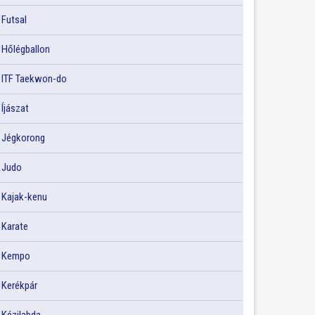
Futsal
Hőlégballon
ITF Taekwon-do
Íjászat
Jégkorong
Judo
Kajak-kenu
Karate
Kempo
Kerékpár