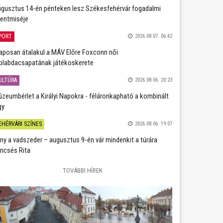
gusztus 14-én pénteken lesz Székesfehérvár fogadalmi
entmiséje
PORT
2026.08.07. 06:42
aposan átalakul a MÁV Előre Foxconn női
plabdacsapatának játékoskerete
ULTÚRA
2026.08.06. 20:23
zeumbérlet a Királyi Napokra - féláronkapható a kombinált
gy
EHÉRVÁRI SZÍNES
2026.08.06. 19:07
ány a vadszeder – augusztus 9-én vár mindenkit a túrára
ncsés Rita
TOVÁBBI HÍREK