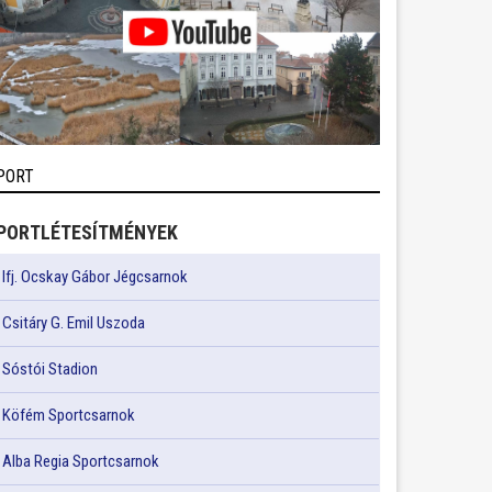
PORT
PORTLÉTESÍTMÉNYEK
Ifj. Ocskay Gábor Jégcsarnok
Csitáry G. Emil Uszoda
Sóstói Stadion
Köfém Sportcsarnok
Alba Regia Sportcsarnok