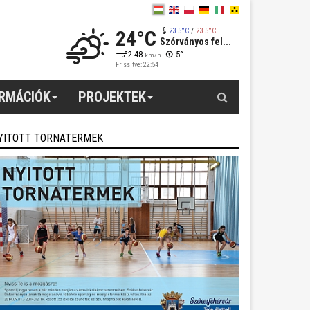
24°C
23.5°C
/
23.5°C
Szórványos fel...
2.48
5°
km/h
Frissítve: 22:54
Keresés
ORMÁCIÓK
PROJEKTEK
YITOTT TORNATERMEK