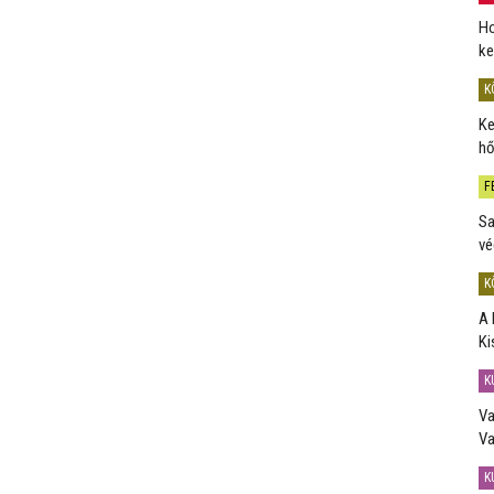
Ho
ke
K
Ke
hő
F
Sa
vé
K
A 
Ki
K
Va
Va
K