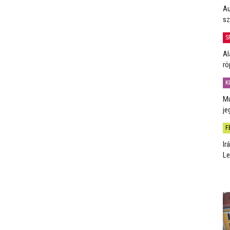
Au
sz
S
Al
rö
K
Mú
je
F
Ir
Le