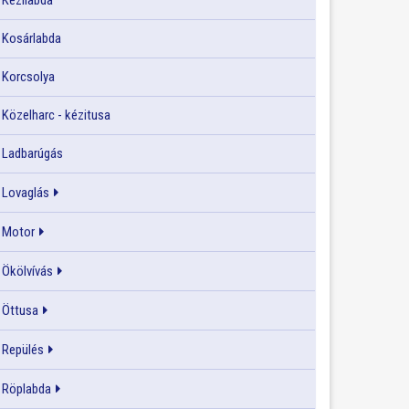
Kézilabda
Kosárlabda
Korcsolya
Közelharc - kézitusa
Ladbarúgás
Lovaglás
Motor
Ökölvívás
Öttusa
Repülés
Röplabda