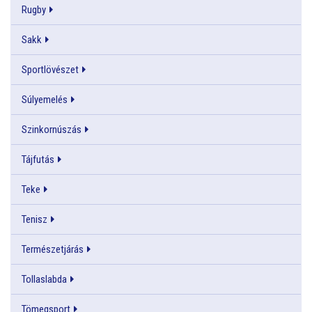
Rugby
Sakk
Sportlövészet
Súlyemelés
Szinkornúszás
Tájfutás
Teke
Tenisz
Természetjárás
Tollaslabda
Tömegsport