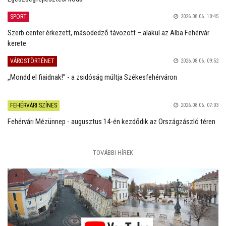
SPORT
2026.08.06. 10:45
Szerb center érkezett, másodedző távozott – alakul az Alba Fehérvár
kerete
VÁROSTÖRTÉNET
2026.08.06. 09:52
„Mondd el fiaidnak!” - a zsidóság múltja Székesfehérváron
FEHÉRVÁRI SZÍNES
2026.08.06. 07:03
Fehérvári Mézünnep - augusztus 14-én kezdődik az Országzászló téren
TOVÁBBI HÍREK