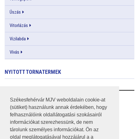
Úszás
Vitorlázás
Vizilabda
Vívás
NYITOTT TORNATERMEK
RSS
Székesfehérvár MJV weboldalain cookie-at
(sütiket) használunk annak érdekében, hogy
A HONLAP 2017.03.31-I ÁLLAPOTA
felhasználóink oldallátogatási szokásairól
információkat szerezhessünk, de nem
JOGI NYILATKOZAT
tárolunk személyes információkat. Ön az
IMPRESSZUM
oldal meglátogatásával hozzájárul a a