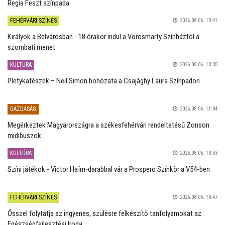
Regia Feszt színpada
FEHÉRVÁRI SZÍNES
2026.08.06. 13:41
Királyok a Belvárosban - 18 órakor indul a Vörösmarty Színháztól a
szombati menet
KULTÚRA
2026.08.06. 13:35
Pletykafészek – Neil Simon bohózata a Csajághy Laura Színpadon
GAZDASÁG
2026.08.06. 11:04
Megérkeztek Magyarországra a székesfehérvári rendeltetésű Zonson
midibuszok
KULTÚRA
2026.08.06. 10:53
Színi játékok - Victor Haïm-darabbal vár a Prospero Színkör a V54-ben
FEHÉRVÁRI SZÍNES
2026.08.06. 10:47
Ősszel folytatja az ingyenes, szülésre felkészítő tanfolyamokat az
Egészségfejlesztési Iroda