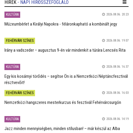
HÍREK
- NAPI HÍRÖSSZEFOGLALÓ
KULTÚRA
2026.08.06. 20:23
Múzeumbérlet a Királyi Napokra - féláronkapható a kombinált jegy
FEHÉRVÁRI SZÍNES
2026.08.06. 19:07
Irány a vadszeder – augusztus 9-én vár mindenkit a túrára Lencsés Rita
KULTÚRA
2026.08.06. 16:37
Egy kis kosárnyi törődés – segítse Ön is a Nemzetközi Néptáncfesztivál
résztvevőit!
FEHÉRVÁRI SZÍNES
2026.08.06. 16:03
Nemzetközi hangszeres mesterkurzus és fesztivál Fehérvárcsurgón
KULTÚRA
2026.08.06. 14:19
Jazz minden mennyiségben, minden stílusban! – már készül az Alba