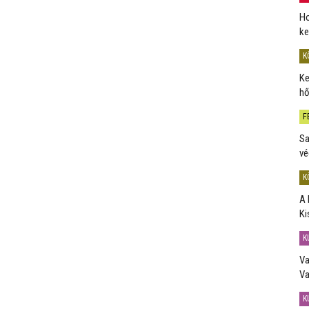
Ho
ke
K
Ke
hő
F
Sa
vé
K
A 
Ki
K
Va
Va
K