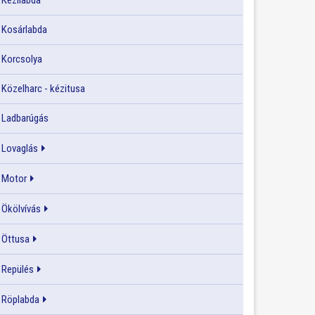
Kézilabda
Kosárlabda
Korcsolya
Közelharc - kézitusa
Ladbarúgás
Lovaglás
Motor
Ökölvívás
Öttusa
Repülés
Röplabda