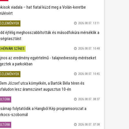
kisok viadala – hat fiatal küzd meg a Volán-keretbe
rülésért
ÖZLEMÉNYEK
2026.08.07. 13:11
dd éjfélig meghosszabbították és másodfokúra mérséklik a
ségriasztást
EHÉRVÁRI SZÍNES
2026.08.07. 10:48
jnos az eredmény egyértelmű - talajnedvesség-méréseket
geztek a parkokban
ÖZLEMÉNYEK
2026.08.07. 10:45
Bem József utca környékén, a Bartók Béla téren és
sfaludon lesz áramszünet augusztus 10-én
ULTÚRA
2026.08.07. 08:37
sárnap folytatódik a Hangból Kép programsorozat a
rkocs-szobornál
ULTÚRA
2026.08.07. 07:08