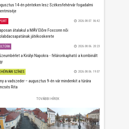
gusztus 14-én pénteken lesz Székesfehérvár fogadalmi
entmiséje
PORT
2026.08.07. 06:42
aposan átalakul a MÁV Előre Foxconn női
plabdacsapatának játékoskerete
ULTÚRA
2026.08.06. 20:23
zeumbérlet a Királyi Napokra - féláronkapható a kombinált
gy
EHÉRVÁRI SZÍNES
2026.08.06. 19:07
ány a vadszeder – augusztus 9-én vár mindenkit a túrára
ncsés Rita
TOVÁBBI HÍREK