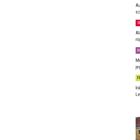
Au
sz
S
Al
rö
K
Mú
je
F
Ir
Le