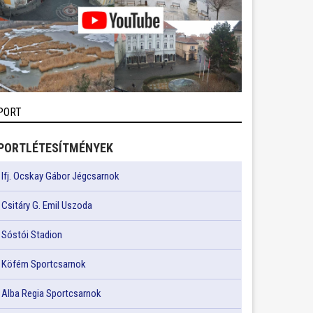
PORT
PORTLÉTESÍTMÉNYEK
Ifj. Ocskay Gábor Jégcsarnok
Csitáry G. Emil Uszoda
Sóstói Stadion
Köfém Sportcsarnok
Alba Regia Sportcsarnok