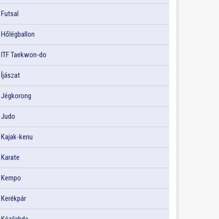
Futsal
Hőlégballon
ITF Taekwon-do
Íjászat
Jégkorong
Judo
Kajak-kenu
Karate
Kempo
Kerékpár