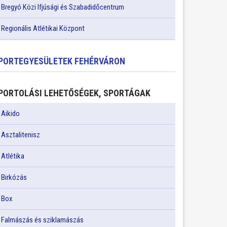
Bregyó Közi Ifjúsági és Szabadidőcentrum
Regionális Atlétikai Központ
PORTEGYESÜLETEK FEHÉRVÁRON
PORTOLÁSI LEHETŐSÉGEK, SPORTÁGAK
Aikido
Asztalitenisz
Atlétika
Birkózás
Box
Falmászás és sziklamászás