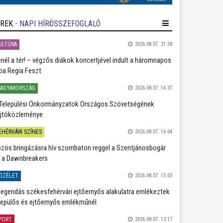
ÍREK
- NAPI HÍRÖSSZEFOGLALÓ
ULTÚRA
2026.08.07. 21:58
nél a tér! – végzős diákok koncertjével indult a háromnapos
ba Regia Feszt
AGYARORSZÁG
2026.08.07. 16:37
Települési Önkormányzatok Országos Szövetségének
jtóközleménye
EHÉRVÁRI SZÍNES
2026.08.07. 16:04
zös bringázásra hív szombaton reggel a Szentjánosbogár
 a Dawnbreakers
ÖZÉLET
2026.08.07. 15:03
legendás székesfehérvári ejtőernyős alakulatra emlékeztek
repülős és ejtőernyős emlékműnél
PORT
2026.08.07. 13:17