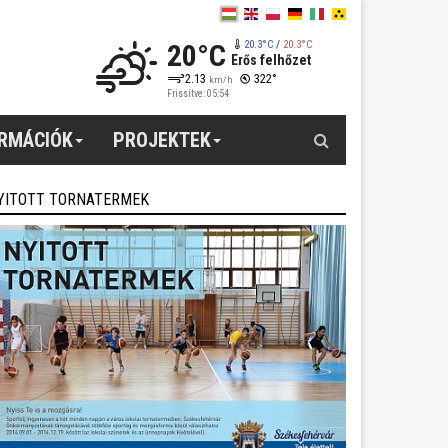
20°C
20.3°C
/
20.3°C
Erős felhőzet
2.13
322°
km/h
Frissítve: 05:54
Keresés
ORMÁCIÓK
PROJEKTEK
YITOTT TORNATERMEK