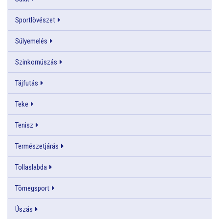
Sportlövészet
Súlyemelés
Szinkornúszás
Tájfutás
Teke
Tenisz
Természetjárás
Tollaslabda
Tömegsport
Úszás