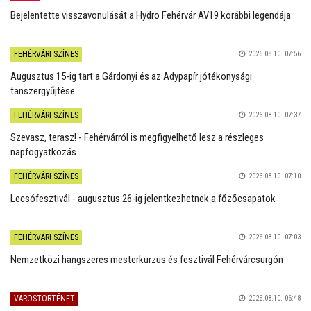
Bejelentette visszavonulását a Hydro Fehérvár AV19 korábbi legendája
FEHÉRVÁRI SZÍNES
2026.08.10. 07:56
Augusztus 15-ig tart a Gárdonyi és az Adypapír jótékonysági
tanszergyűjtése
FEHÉRVÁRI SZÍNES
2026.08.10. 07:37
Szevasz, terasz! - Fehérvárról is megfigyelhető lesz a részleges
napfogyatkozás
FEHÉRVÁRI SZÍNES
2026.08.10. 07:10
Lecsófesztivál - augusztus 26-ig jelentkezhetnek a főzőcsapatok
FEHÉRVÁRI SZÍNES
2026.08.10. 07:03
Nemzetközi hangszeres mesterkurzus és fesztivál Fehérvárcsurgón
VÁROSTÖRTÉNET
2026.08.10. 06:48