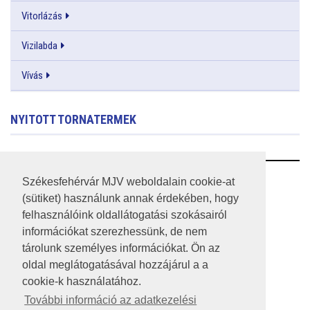
Vitorlázás
Vizilabda
Vívás
NYITOTT TORNATERMEK
RSS
Székesfehérvár MJV weboldalain cookie-at
(sütiket) használunk annak érdekében, hogy
A HONLAP 2017.03.31-I ÁLLAPOTA
felhasználóink oldallátogatási szokásairól
információkat szerezhessünk, de nem
JOGI NYILATKOZAT
tárolunk személyes információkat. Ön az
IMPRESSZUM
oldal meglátogatásával hozzájárul a a
cookie-k használatához.
MÉDIAAJÁNLAT
További információ az adatkezelési