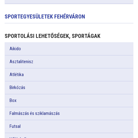
SPORTEGYESÜLETEK FEHÉRVÁRON
SPORTOLÁSI LEHETŐSÉGEK, SPORTÁGAK
Aikido
Asztalitenisz
Atlétika
Birkózás
Box
Falmászás és sziklamászás
Futsal