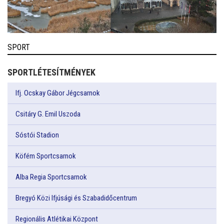
SPORT
SPORTLÉTESÍTMÉNYEK
Ifj. Ocskay Gábor Jégcsarnok
Csitáry G. Emil Uszoda
Sóstói Stadion
Köfém Sportcsarnok
Alba Regia Sportcsarnok
Bregyó Közi Ifjúsági és Szabadidőcentrum
Regionális Atlétikai Központ