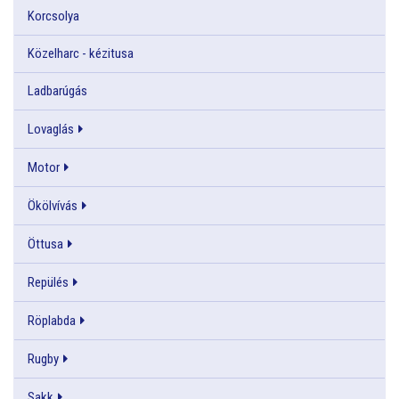
Korcsolya
Közelharc - kézitusa
Ladbarúgás
Lovaglás
Motor
Ökölvívás
Öttusa
Repülés
Röplabda
Rugby
Sakk