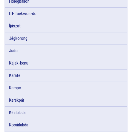
Hőlégballon
ITF Taekwon-do
Íjászat
Jégkorong
Judo
Kajak-kenu
Karate
Kempo
Kerékpár
Kézilabda
Kosárlabda