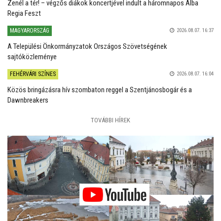
Zenél a tér! – végzős diákok koncertjével indult a háromnapos Alba
Regia Feszt
MAGYARORSZÁG
2026.08.07. 16:37
A Települési Önkormányzatok Országos Szövetségének
sajtóközleménye
FEHÉRVÁRI SZÍNES
2026.08.07. 16:04
Közös bringázásra hív szombaton reggel a Szentjánosbogár és a
Dawnbreakers
TOVÁBBI HÍREK